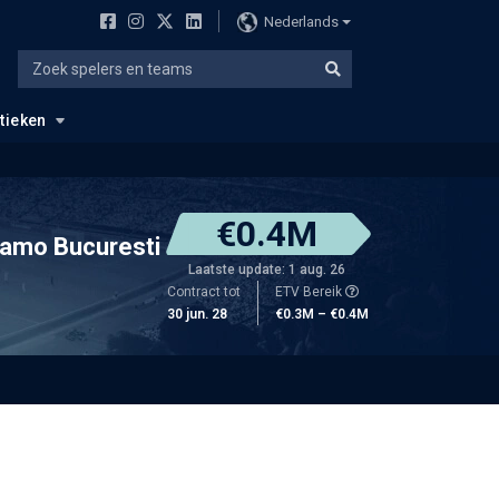
Nederlands
stieken
€0.4M
namo Bucuresti
Laatste update: 1 aug. 26
Contract tot
ETV Bereik
30 jun. 28
€0.3M – €0.4M