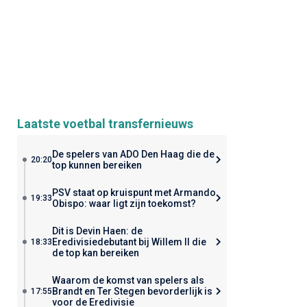
Laatste voetbal transfernieuws
De spelers van ADO Den Haag die de
20:20
top kunnen bereiken
PSV staat op kruispunt met Armando
19:33
Obispo: waar ligt zijn toekomst?
Dit is Devin Haen: de
Eredivisiedebutant bij Willem II die
18:33
de top kan bereiken
Waarom de komst van spelers als
Brandt en Ter Stegen bevorderlijk is
17:55
voor de Eredivisie