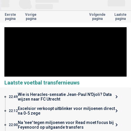
Eerste
Vorige
Volgende
Laatste
pagina
pagina
pagina
pagina
Laatste voetbal transfernieuws
Wie is Heracles-sensatie Jean-Paul N'Djoli? Data
22:49
wijzen naar FC Utrecht
Excelsior verkoopt uitblinker voor miljoenen direct
22:12
na 0-5 zege
Na 'nee' tegen miljoenen voor Read moet focus bij
22:00
Feyenoord op uitgaande transfers