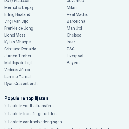
Davy Klaassen
Juventus
Memphis Depay
Milan
Erling Haaland
Real Madrid
Virgil van Dijk
Barcelona
Frenkie de Jong
Man Utd
Lionel Messi
Chelsea
Kylian Mbappé
Inter
Cristiano Ronaldo
PSG
Jurriën Timber
Liverpool
Matthijs de Ligt
Bayern
Vinícius Júnior
Lamine Yamal
Ryan Gravenberch
Populaire top lijsten
Laatste voetbaltransfers
Laatste transfergeruchten
Laatste contractverlengingen