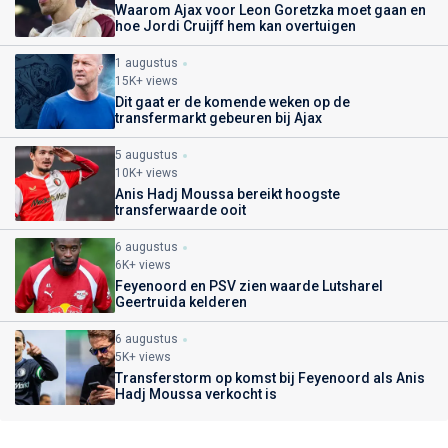
Waarom Ajax voor Leon Goretzka moet gaan en
hoe Jordi Cruijff hem kan overtuigen
1 augustus
15K+ views
Dit gaat er de komende weken op de
transfermarkt gebeuren bij Ajax
5 augustus
10K+ views
Anis Hadj Moussa bereikt hoogste
transferwaarde ooit
6 augustus
6K+ views
Feyenoord en PSV zien waarde Lutsharel
Geertruida kelderen
6 augustus
5K+ views
Transferstorm op komst bij Feyenoord als Anis
Hadj Moussa verkocht is