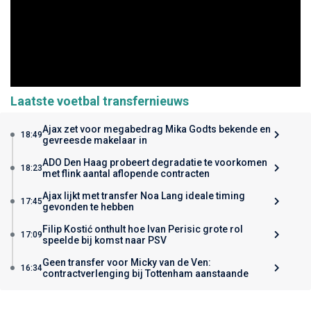
Laatste voetbal transfernieuws
Ajax zet voor megabedrag Mika Godts bekende en
18:49
gevreesde makelaar in
ADO Den Haag probeert degradatie te voorkomen
18:23
met flink aantal aflopende contracten
Ajax lijkt met transfer Noa Lang ideale timing
17:45
gevonden te hebben
Filip Kostić onthult hoe Ivan Perisic grote rol
17:09
speelde bij komst naar PSV
Geen transfer voor Micky van de Ven:
16:34
contractverlenging bij Tottenham aanstaande