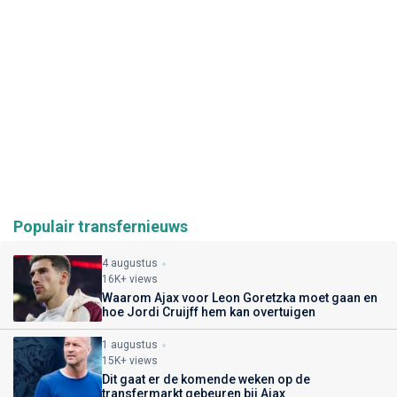
Populair transfernieuws
4 augustus
16K+ views
Waarom Ajax voor Leon Goretzka moet gaan en
hoe Jordi Cruijff hem kan overtuigen
1 augustus
15K+ views
Dit gaat er de komende weken op de
transfermarkt gebeuren bij Ajax