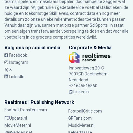
teams, spelers en makelaars bepalen door simpel te zeggen wat
ze waard zijn. Wij gebruiken gedetailleerde voetbal statistieken, de
huidige en toekomstige Skill levels, contract data en nog meer
details om zo onze unieke rekenmethodes toe te kunnen passen.
Vanuit daar zijn we, samen met onze partner SciSports, in staat
om een eigen transferwaarde voorspelling te doen en dat voor alle
voetballers in de grootste competities wereldwijd.
Volg ons op social media
Corporate & Media
Facebook
Instagram
Innovatieweg 20-C
X
7007CD Doetinchem
LinkedIn
Nederland
+31645516860
LinkedIn
Realtimes | Publishing Network
FootballTransfers.com
FootballCritic.com
FCUpdate.nl
GPFans.com
MovieMeter.nl
MusicMeter.nl
WijWedden.net
Kelderklasse