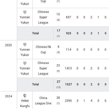
Cup
(1)
Yukun
Chinese
15
Yunnan
Super
837
0
0
2
1
0
(6)
Yukun
League
17
Total
923
0
0
2
1
0
(7)
2025
4
Chinese FA
Yunnan
114
0
0
0
0
0
Cup
(3)
Yukun
Chinese
23
Yunnan
Super
1413
0
0
2
0
0
(9)
Yukun
League
27
Total
1527
0
0
2
0
0
(12)
2024
28
China
Hebei
2390
3
1
4
0
0
League One
(1)
Kungfu