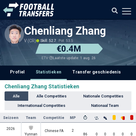
Chenliang Zhang
V (CR)
Skill: 52.7
Pot: 53.5
€0.4M
Laatste update: 1 aug. 26
ETV
Profiel
Statistieken
Transfer geschiedenis
V
Chenliang Zhang Statistieken
Alle
Alle Competities
Nationale Competities
Internationaal Competities
Nationaal Team
Seizoen
Team
Competitie
MP
2026
2
Chinese FA
Yunnan
86
0
0
0
0
0