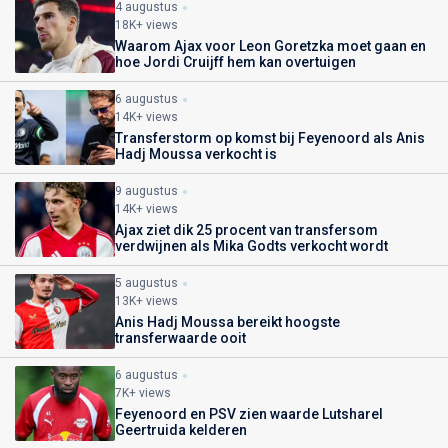
4 augustus
18K+ views
Waarom Ajax voor Leon Goretzka moet gaan en
hoe Jordi Cruijff hem kan overtuigen
6 augustus
14K+ views
Transferstorm op komst bij Feyenoord als Anis
Hadj Moussa verkocht is
9 augustus
14K+ views
Ajax ziet dik 25 procent van transfersom
verdwijnen als Mika Godts verkocht wordt
5 augustus
13K+ views
Anis Hadj Moussa bereikt hoogste
transferwaarde ooit
6 augustus
7K+ views
Feyenoord en PSV zien waarde Lutsharel
Geertruida kelderen