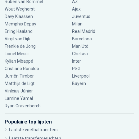
Ruben van Bommel
AZ
Wout Weghorst
Ajax
Davy Klaassen
Juventus
Memphis Depay
Milan
Erling Haaland
Real Madrid
Virgil van Dijk
Barcelona
Frenkie de Jong
Man Utd
Lionel Messi
Chelsea
Kylian Mbappé
Inter
Cristiano Ronaldo
PSG
Jurriën Timber
Liverpool
Matthijs de Ligt
Bayern
Vinícius Júnior
Lamine Yamal
Ryan Gravenberch
Populaire top lijsten
Laatste voetbaltransfers
Laatste transfergeruchten