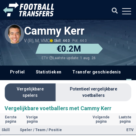
Cammy Kerr
V (R), M, VMC
Skill: 44.0
Pot: 44.0
€0.2M
Laatste update: 1 aug. 26
ETV
Profiel
Statistieken
Transfer geschiedenis
V
Vergelijkbare
Potentieel vergelijkbare
spelers
voetballers
Vergelijkbare voetballers met Cammy Kerr
Eerste
Vorige
Volgende
Laatste
pagina
pagina
pagina
pagina
Skill
Speler / Team / Positie
ETV