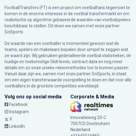
FootballTransfers (FT) is een project om voetbalfans tegemoet te
komen in de enorme interesse in de voetbal transfermarkt en om
realistische op algoritme gebaseerde waarden van voetbalspelers
beschikbaar te stellen. Dit doen we samen met onze partner
SciSports
.
De waarde van een voetballer is momenteel gewoon wat de
teams, spelers en makelaars bepalen door simpel te zeggen wat
ze waard zijn. Wij gebruiken gedetailleerde voetbal statistieken, de
huidige en toekomstige Skill levels, contract data en nog meer
details om zo onze unieke rekenmethodes toe te kunnen passen.
Vanuit daar zijn we, samen met onze partner SciSports, in staat
om een eigen transferwaarde voorspelling te doen en dat voor alle
voetballers in de grootste competities wereldwijd.
Volg ons op social media
Corporate & Media
Facebook
Instagram
Innovatieweg 20-C
X
7007CD Doetinchem
LinkedIn
Nederland
+31645516860