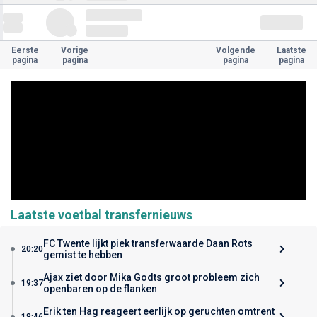
Eerste
Vorige
Volgende
Laatste
pagina
pagina
pagina
pagina
Laatste voetbal transfernieuws
FC Twente lijkt piek transferwaarde Daan Rots
20:20
gemist te hebben
Ajax ziet door Mika Godts groot probleem zich
19:37
openbaren op de flanken
Erik ten Hag reageert eerlijk op geruchten omtrent
18:46