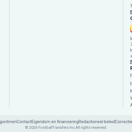
lgoritmen
Contact
Eigendom en financiering
Redactioneel beleid
Correcti
© 2026 FootballTransfers Inc.
All rights reserved.