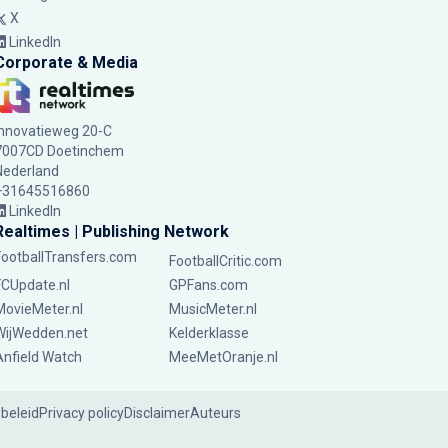
X
LinkedIn
Corporate & Media
Innovatieweg 20-C
7007CD Doetinchem
Nederland
+31645516860
LinkedIn
Realtimes | Publishing Network
FootballTransfers.com
FootballCritic.com
FCUpdate.nl
GPFans.com
MovieMeter.nl
MusicMeter.nl
WijWedden.net
Kelderklasse
Anfield Watch
MeeMetOranje.nl
ebeleid
Privacy policy
Disclaimer
Auteurs