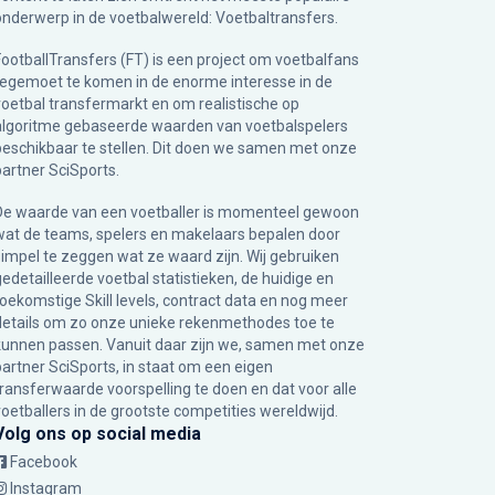
onderwerp in de voetbalwereld: Voetbaltransfers.
FootballTransfers (FT) is een project om voetbalfans
tegemoet te komen in de enorme interesse in de
voetbal transfermarkt en om realistische op
algoritme gebaseerde waarden van voetbalspelers
beschikbaar te stellen. Dit doen we samen met onze
partner
SciSports
.
De waarde van een voetballer is momenteel gewoon
wat de teams, spelers en makelaars bepalen door
simpel te zeggen wat ze waard zijn. Wij gebruiken
gedetailleerde voetbal statistieken, de huidige en
toekomstige Skill levels, contract data en nog meer
details om zo onze unieke rekenmethodes toe te
kunnen passen. Vanuit daar zijn we, samen met onze
partner SciSports, in staat om een eigen
transferwaarde voorspelling te doen en dat voor alle
voetballers in de grootste competities wereldwijd.
Volg ons op social media
Facebook
Instagram