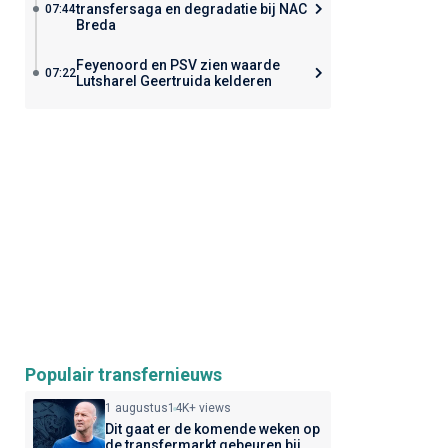
transfersaga en degradatie bij NAC
07:44
Breda
Feyenoord en PSV zien waarde
07:22
Lutsharel Geertruida kelderen
Populair transfernieuws
1 augustus
14K+ views
Dit gaat er de komende weken op
de transfermarkt gebeuren bij