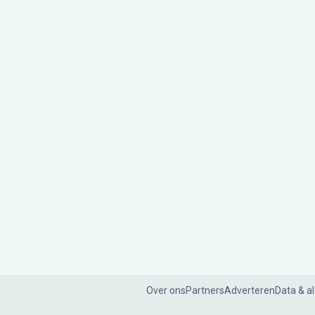
Over ons
Partners
Adverteren
Data & a