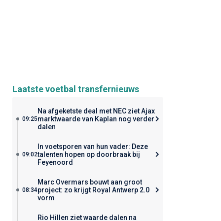
Laatste voetbal transfernieuws
Na afgeketste deal met NEC ziet Ajax
marktwaarde van Kaplan nog verder
09:25
dalen
In voetsporen van hun vader: Deze
talenten hopen op doorbraak bij
09:02
Feyenoord
Marc Overmars bouwt aan groot
project: zo krijgt Royal Antwerp 2.0
08:34
vorm
Rio Hillen ziet waarde dalen na