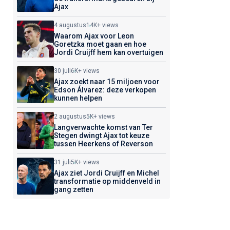
Ajax
4 augustus
14K+ views
Waarom Ajax voor Leon
Goretzka moet gaan en hoe
Jordi Cruijff hem kan overtuigen
30 juli
6K+ views
Ajax zoekt naar 15 miljoen voor
Edson Álvarez: deze verkopen
kunnen helpen
2 augustus
5K+ views
Langverwachte komst van Ter
Stegen dwingt Ajax tot keuze
tussen Heerkens of Reverson
31 juli
5K+ views
Ajax ziet Jordi Cruijff en Michel
transformatie op middenveld in
gang zetten