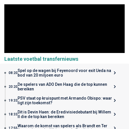
Laatste voetbal transfernieuws
Spel op de wagen bij Feyenoord voor exit Ueda na
08:20
bod van 20 miljoen euro
De spelers van ADO Den Haag die de top kunnen
20:20
bereiken
PSV staat op kruispunt met Armando Obispo: waar
19:33
ligt zijn toekomst?
Dit is Devin Haen: de Eredivisiedebutant bij Willem
18:33
II die de top kan bereiken
Waarom de komst van spelers als Brandt en Ter
17:55