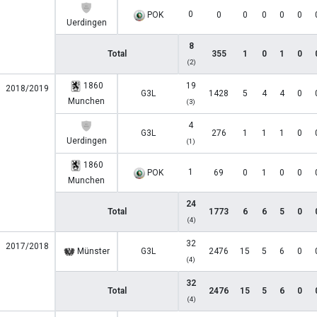
0
POK
0
0
0
0
0
Uerdingen
8
Total
355
1
0
1
0
(2)
1860
19
2018/2019
G3L
1428
5
4
4
0
Munchen
(3)
4
G3L
276
1
1
1
0
Uerdingen
(1)
1860
1
POK
69
0
1
0
0
Munchen
24
Total
1773
6
6
5
0
(4)
32
2017/2018
Münster
G3L
2476
15
5
6
0
(4)
32
Total
2476
15
5
6
0
(4)