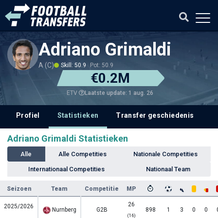
Adriano Grimaldi
A (C)
Skill: 50.9
Pot: 50.9
€0.2M
Laatste update: 1 aug. 26
ETV
Profiel
Statistieken
Transfer geschiedenis
V
Adriano Grimaldi Statistieken
Alle
Alle Competities
Nationale Competities
Internationaal Competities
Nationaal Team
Seizoen
Team
Competitie
MP
26
2025/2026
Nurnberg
G2B
898
1
3
0
0
(16)