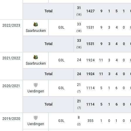
31
Total
1427
9
1
5
1
(18)
33
2022/2023
G3L
1531
9
3
4
0
Saarbrucken
(18)
33
Total
1531
9
3
4
0
(18)
2021/2022
24
G3L
1924
11
3
4
0
Saarbrucken
Total
24
1924
11
3
4
0
21
2020/2021
G3L
1114
5
1
6
0
Uerdingen
(7)
21
Total
1114
5
1
6
0
(7)
8
2019/2020
G3L
355
1
0
1
0
Uerdingen
(2)