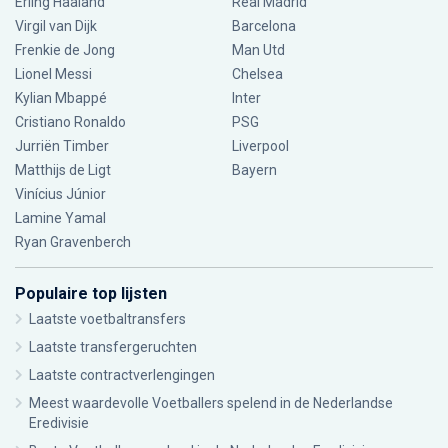
Erling Haaland
Real Madrid
Virgil van Dijk
Barcelona
Frenkie de Jong
Man Utd
Lionel Messi
Chelsea
Kylian Mbappé
Inter
Cristiano Ronaldo
PSG
Jurriën Timber
Liverpool
Matthijs de Ligt
Bayern
Vinícius Júnior
Lamine Yamal
Ryan Gravenberch
Populaire top lijsten
Laatste voetbaltransfers
Laatste transfergeruchten
Laatste contractverlengingen
Meest waardevolle Voetballers spelend in de Nederlandse
Eredivisie