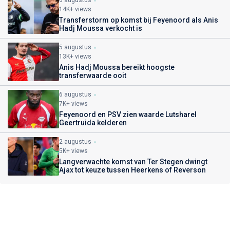
14K+ views
Transferstorm op komst bij Feyenoord als Anis
Hadj Moussa verkocht is
5 augustus
13K+ views
Anis Hadj Moussa bereikt hoogste
transferwaarde ooit
6 augustus
7K+ views
Feyenoord en PSV zien waarde Lutsharel
Geertruida kelderen
2 augustus
5K+ views
Langverwachte komst van Ter Stegen dwingt
Ajax tot keuze tussen Heerkens of Reverson