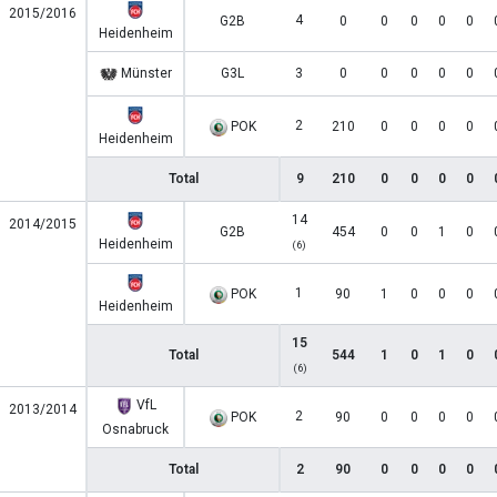
2015/2016
4
G2B
0
0
0
0
0
Heidenheim
Münster
G3L
3
0
0
0
0
0
2
POK
210
0
0
0
0
Heidenheim
Total
9
210
0
0
0
0
14
2014/2015
G2B
454
0
0
1
0
Heidenheim
(6)
1
POK
90
1
0
0
0
Heidenheim
15
Total
544
1
0
1
0
(6)
VfL
2013/2014
2
POK
90
0
0
0
0
Osnabruck
Total
2
90
0
0
0
0