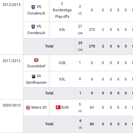
2.
2012/2013
2
VfL
Bundesliga
0
0
0
0
0
Osnabruck
(2)
Play-offs
VfL
27
G3L
270
2
0
6
0
Osnabruck
(24)
29
Total
270
2
0
6
0
(26)
2011/2012
1
G2B
0
0
0
0
0
Dusseldorf
SV
0
G3L
0
0
0
0
0
Sandhausen
Total
1
0
0
0
0
0
6
2009/2010
Mainz 05
BUN
60
0
0
0
0
(6)
6
Total
60
0
0
0
0
(6)