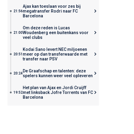
Ajax kan toeslaan voor zes bij
megatransfer Rodri naar FC
21:56
Barcelona
Om deze reden is Lucas
Woudenberg een buitenkans voor
21:00
veel clubs
Kodai Sano levert NEC miljoenen
meer op dan transferwaarde met
20:51
transfer naar PSV
De Graafschap en talenten: deze
20:24
spelers kunnen weer veel opleveren
Het plan van Ajax en Jordi Cruijff
met linksback Jofre Torrents van FC
19:52
Barcelona