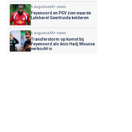
6 augustus
6K+ views
Feyenoord en PSV zien waarde
Lutsharel Geertruida kelderen
6 augustus
5K+ views
Transferstorm op komst bij
Feyenoord als Anis Hadj Moussa
verkocht is