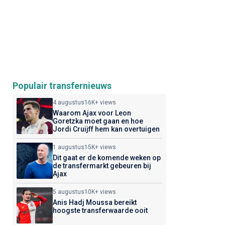
Populair transfernieuws
4 augustus
16K+ views
Waarom Ajax voor Leon
Goretzka moet gaan en hoe
Jordi Cruijff hem kan overtuigen
1 augustus
15K+ views
Dit gaat er de komende weken op
de transfermarkt gebeuren bij
Ajax
5 augustus
10K+ views
Anis Hadj Moussa bereikt
hoogste transferwaarde ooit