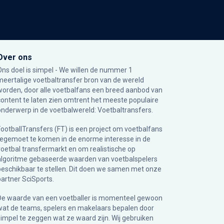
Over ons
Ons doel is simpel - We willen de nummer 1
meertalige voetbaltransfer bron van de wereld
worden, door alle voetbalfans een breed aanbod van
content te laten zien omtrent het meeste populaire
onderwerp in de voetbalwereld: Voetbaltransfers.
FootballTransfers (FT) is een project om voetbalfans
tegemoet te komen in de enorme interesse in de
voetbal transfermarkt en om realistische op
algoritme gebaseerde waarden van voetbalspelers
beschikbaar te stellen. Dit doen we samen met onze
partner
SciSports
.
De waarde van een voetballer is momenteel gewoon
wat de teams, spelers en makelaars bepalen door
simpel te zeggen wat ze waard zijn. Wij gebruiken