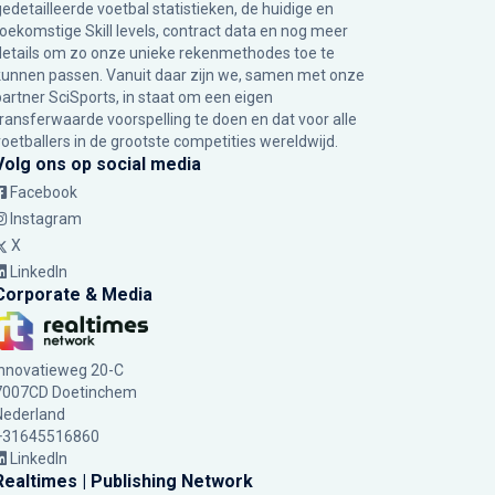
gedetailleerde voetbal statistieken, de huidige en
toekomstige Skill levels, contract data en nog meer
details om zo onze unieke rekenmethodes toe te
kunnen passen. Vanuit daar zijn we, samen met onze
partner SciSports, in staat om een eigen
transferwaarde voorspelling te doen en dat voor alle
voetballers in de grootste competities wereldwijd.
Volg ons op social media
Facebook
Instagram
X
LinkedIn
Corporate & Media
Innovatieweg 20-C
7007CD Doetinchem
Nederland
+31645516860
LinkedIn
Realtimes | Publishing Network