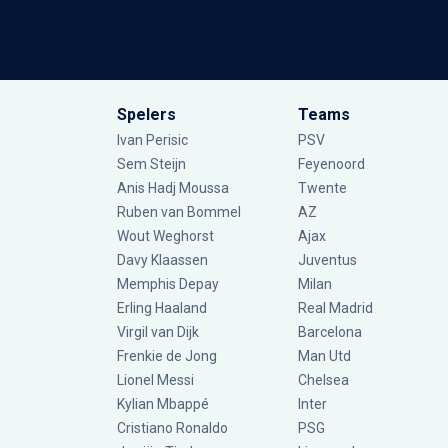
Spelers
Teams
Ivan Perisic
PSV
Sem Steijn
Feyenoord
Anis Hadj Moussa
Twente
Ruben van Bommel
AZ
Wout Weghorst
Ajax
Davy Klaassen
Juventus
Memphis Depay
Milan
Erling Haaland
Real Madrid
Virgil van Dijk
Barcelona
Frenkie de Jong
Man Utd
Lionel Messi
Chelsea
Kylian Mbappé
Inter
Cristiano Ronaldo
PSG