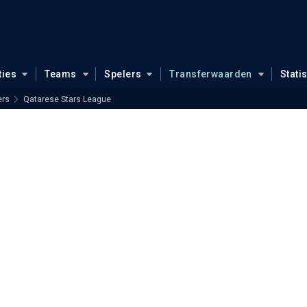
ties
Teams
Spelers
Transferwaarden
Stati
ers
Qatarese Stars League