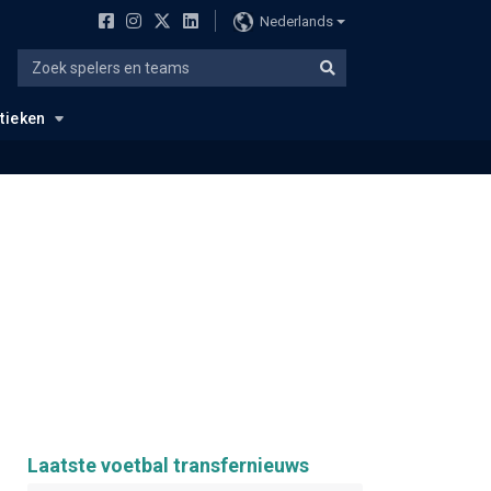
Nederlands
stieken
Laatste voetbal transfernieuws