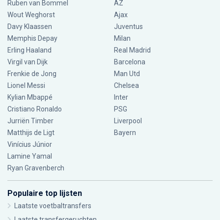
Ruben van Bommel
AZ
Wout Weghorst
Ajax
Davy Klaassen
Juventus
Memphis Depay
Milan
Erling Haaland
Real Madrid
Virgil van Dijk
Barcelona
Frenkie de Jong
Man Utd
Lionel Messi
Chelsea
Kylian Mbappé
Inter
Cristiano Ronaldo
PSG
Jurriën Timber
Liverpool
Matthijs de Ligt
Bayern
Vinícius Júnior
Lamine Yamal
Ryan Gravenberch
Populaire top lijsten
Laatste voetbaltransfers
Laatste transfergeruchten