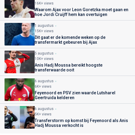
16K+ views
Waarom Ajax voor Leon Goretzka moet gaan en
hoe Jordi Cruijff hem kan overtuigen
1 augustus
15K+ views
Dit gaat er de komende weken op de
transfermarkt gebeuren bij Ajax
5 augustus
10K+ views
Anis Hadj Moussa bereikt hoogste
transferwaarde ooit
6 augustus
6K+ views
Feyenoord en PSV zien waarde Lutsharel
Geertruida kelderen
6 augustus
5K+ views
Transferstorm op komst bij Feyenoord als Anis
Hadj Moussa verkocht is