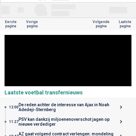
Eerste
Vorige
Volgende
Laatste
pagina
pagina
pagina
pagina
Laatste voetbal transfernieuws
De reden achter de interesse van Ajax in Noah
12:00
Adedeji-Sternberg
PSV kan dankzij miljoenenoverschot jagen op
11:27
nieuwe verdediger
AZ gaat volgend contract verlengen: mondeling