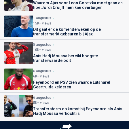
Waarom Ajax voor Leon Goretzka moet gaan en
hoe Jordi Cruijff hem kan overtuigen
1 augustus
15K+ views
Dit gaat er de komende weken op de
transfermarkt gebeuren bij Ajax
5 augustus
10K+ views
Anis Hadj Moussa bereikt hoogste
transferwaarde ooit
6 augustus
6K+ views
Feyenoord en PSV zien waarde Lutsharel
Geertruida kelderen
6 augustus
5K+ views
Transferstorm op komst bij Feyenoord als Anis
Hadj Moussa verkocht is