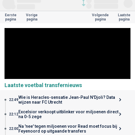
Eerste
Vorige
Volgende
Laatste
pagina
pagina
pagina
pagina
Laatste voetbal transfernieuws
Wie is Heracles-sensatie Jean-Paul N'Djoli? Data
22:49
wijzen naar FC Utrecht
Excelsior verkoopt uitblinker voor miljoenen direct
22:12
na 0-5 zege
Na 'nee' tegen miljoenen voor Read moet focus bij
22:00
Feyenoord op uitgaande transfers