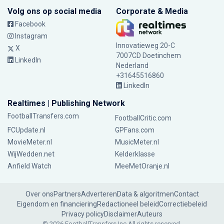
Volg ons op social media
Corporate & Media
Facebook
Instagram
Innovatieweg 20-C
X
7007CD Doetinchem
LinkedIn
Nederland
+31645516860
LinkedIn
Realtimes | Publishing Network
FootballTransfers.com
FootballCritic.com
FCUpdate.nl
GPFans.com
MovieMeter.nl
MusicMeter.nl
WijWedden.net
Kelderklasse
Anfield Watch
MeeMetOranje.nl
Over ons
Partners
Adverteren
Data & algoritmen
Contact
Eigendom en financiering
Redactioneel beleid
Correctiebeleid
Privacy policy
Disclaimer
Auteurs
© 2026 FootballTransfers Inc.
All rights reserved.