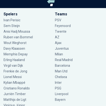
Spelers
Teams
Ivan Perisic
PSV
Sem Steijn
Feyenoord
Anis Hadj Moussa
Twente
Ruben van Bommel
AZ
Wout Weghorst
Ajax
Davy Klaassen
Juventus
Memphis Depay
Milan
Erling Haaland
Real Madrid
Virgil van Dijk
Barcelona
Frenkie de Jong
Man Utd
Lionel Messi
Chelsea
Kylian Mbappé
Inter
Cristiano Ronaldo
PSG
Jurriën Timber
Liverpool
Matthijs de Ligt
Bayern
Vinícius Júnior