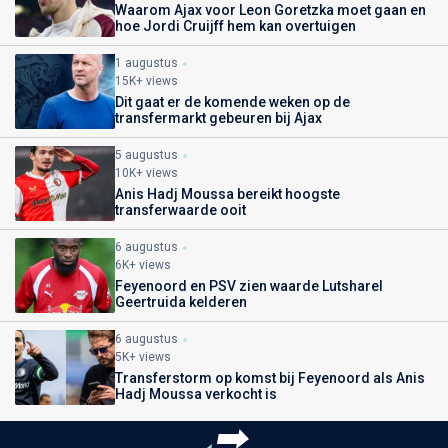
Waarom Ajax voor Leon Goretzka moet gaan en
hoe Jordi Cruijff hem kan overtuigen
1 augustus
15K+ views
Dit gaat er de komende weken op de
transfermarkt gebeuren bij Ajax
5 augustus
10K+ views
Anis Hadj Moussa bereikt hoogste
transferwaarde ooit
6 augustus
6K+ views
Feyenoord en PSV zien waarde Lutsharel
Geertruida kelderen
6 augustus
5K+ views
Transferstorm op komst bij Feyenoord als Anis
Hadj Moussa verkocht is