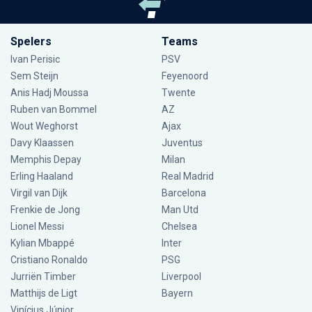
Spelers
Teams
Ivan Perisic
PSV
Sem Steijn
Feyenoord
Anis Hadj Moussa
Twente
Ruben van Bommel
AZ
Wout Weghorst
Ajax
Davy Klaassen
Juventus
Memphis Depay
Milan
Erling Haaland
Real Madrid
Virgil van Dijk
Barcelona
Frenkie de Jong
Man Utd
Lionel Messi
Chelsea
Kylian Mbappé
Inter
Cristiano Ronaldo
PSG
Jurriën Timber
Liverpool
Matthijs de Ligt
Bayern
Vinícius Júnior