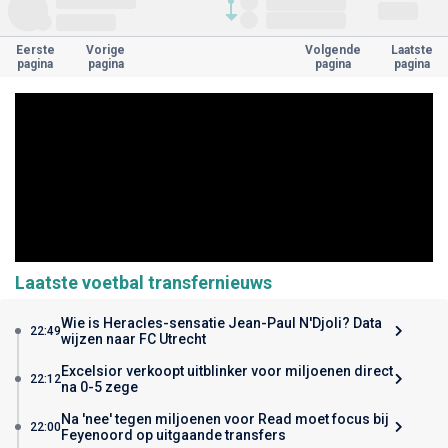
Eerste
Vorige
Volgende
Laatste
pagina
pagina
pagina
pagina
Laatste voetbal transfernieuws
Wie is Heracles-sensatie Jean-Paul N'Djoli? Data
22:49
wijzen naar FC Utrecht
Excelsior verkoopt uitblinker voor miljoenen direct
22:12
na 0-5 zege
Na 'nee' tegen miljoenen voor Read moet focus bij
22:00
Feyenoord op uitgaande transfers