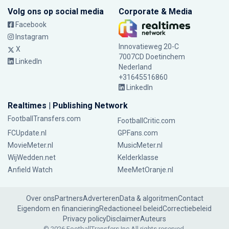
Volg ons op social media
Corporate & Media
Facebook
Instagram
Innovatieweg 20-C
X
7007CD Doetinchem
LinkedIn
Nederland
+31645516860
LinkedIn
Realtimes | Publishing Network
FootballTransfers.com
FootballCritic.com
FCUpdate.nl
GPFans.com
MovieMeter.nl
MusicMeter.nl
WijWedden.net
Kelderklasse
Anfield Watch
MeeMetOranje.nl
Over ons
Partners
Adverteren
Data & algoritmen
Contact
Eigendom en financiering
Redactioneel beleid
Correctiebeleid
Privacy policy
Disclaimer
Auteurs
© 2026 FootballTransfers Inc.
All rights reserved.