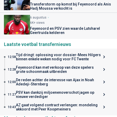
Transferstorm op komst bij Feyenoord als Anis
Hadj Moussa verkocht is
6 augustus
6K+ views
Feyenoord en PSV zien waarde Lutsharel
Geertruida kelderen
Laatste voetbal transfernieuws
Tijd dringt: oplossing voor dossier-Mees Hilgers
12:58
binnen enkele weken nodig voor FC Twente
Feyenoord kan met verkoop van deze spelers
12:28
grote schoonmaak uitbreiden
De reden achter de interesse van Ajax in Noah
12:00
Adedeji-Sternberg
PSV kan dankzij miljoenenoverschot jagen op
11:27
nieuwe verdediger
AZ gaat volgend contract verlengen: mondeling
10:43
akkoord met Peer Koopmeiners