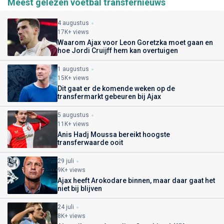
Meest gelezen voetbal transfernieuws
4 augustus
17K+ views
Waarom Ajax voor Leon Goretzka moet gaan en
hoe Jordi Cruijff hem kan overtuigen
1 augustus
15K+ views
Dit gaat er de komende weken op de
transfermarkt gebeuren bij Ajax
5 augustus
11K+ views
Anis Hadj Moussa bereikt hoogste
transferwaarde ooit
29 juli
9K+ views
Ajax heeft Arokodare binnen, maar daar gaat het
niet bij blijven
24 juli
8K+ views