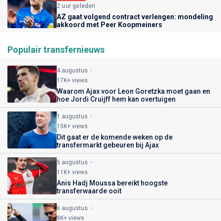
2 uur geleden
AZ gaat volgend contract verlengen: mondeling
akkoord met Peer Koopmeiners
Populair transfernieuws
4 augustus
17K+ views
Waarom Ajax voor Leon Goretzka moet gaan en
hoe Jordi Cruijff hem kan overtuigen
1 augustus
15K+ views
Dit gaat er de komende weken op de
transfermarkt gebeuren bij Ajax
5 augustus
11K+ views
Anis Hadj Moussa bereikt hoogste
transferwaarde ooit
6 augustus
8K+ views