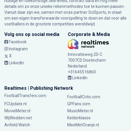
huidige en toekomstige Skill levels, contract data en nog meer
details om zo onze unieke rekenmethodes toe te kunnen passen.
Vanuit daar zijn we, samen met onze partner SciSports, in staat
om een eigen transferwaarde voorspelling te doen en dat voor alle
voetballers in de grootste competities wereldwijd.
Volg ons op social media
Corporate & Media
Facebook
Instagram
Innovatieweg 20-C
X
7007CD Doetinchem
LinkedIn
Nederland
+31645516860
LinkedIn
Realtimes | Publishing Network
FootballTransfers.com
FootballCritic.com
FCUpdate.nl
GPFans.com
MovieMeter.nl
MusicMeter.nl
WijWedden.net
Kelderklasse
Anfield Watch
MeeMetOranje.nl