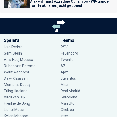
Ajax wil naast Azzedine Ounahi ook WK-ganger
Toni Fruk halen: jacht geopend
Spelers
Teams
Ivan Perisic
PSV
Sem Steijn
Feyenoord
Anis Hadj Moussa
Twente
Ruben van Bommel
AZ
Wout Weghorst
Ajax
Davy Klaassen
Juventus
Memphis Depay
Milan
Erling Haaland
Real Madrid
Virgil van Dijk
Barcelona
Frenkie de Jong
Man Utd
Lionel Messi
Chelsea
Kylian Mbappé
Inter