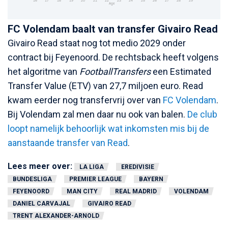
FC Volendam baalt van transfer Givairo Read
Givairo Read staat nog tot medio 2029 onder
contract bij Feyenoord. De rechtsback heeft volgens
het algoritme van
FootballTransfers
een Estimated
Transfer Value (ETV) van 27,7 miljoen euro. Read
kwam eerder nog transfervrij over van
FC Volendam
.
Bij Volendam zal men daar nu ook van balen.
De club
loopt namelijk behoorlijk wat inkomsten mis bij de
aanstaande transfer van Read
.
Lees meer over:
LA LIGA
EREDIVISIE
BUNDESLIGA
PREMIER LEAGUE
BAYERN
FEYENOORD
MAN CITY
REAL MADRID
VOLENDAM
DANIEL CARVAJAL
GIVAIRO READ
TRENT ALEXANDER-ARNOLD