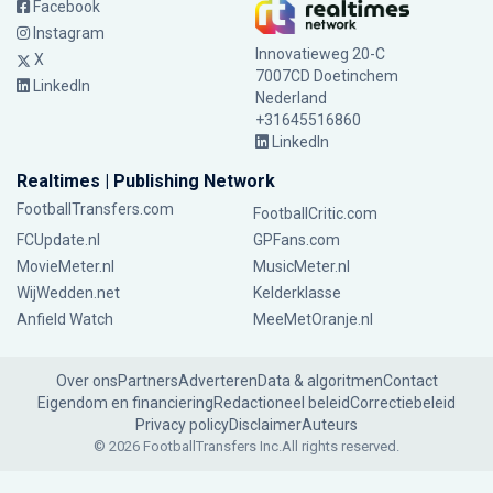
Facebook
Instagram
Innovatieweg 20-C
X
7007CD Doetinchem
LinkedIn
Nederland
+31645516860
LinkedIn
Realtimes | Publishing Network
FootballTransfers.com
FootballCritic.com
FCUpdate.nl
GPFans.com
MovieMeter.nl
MusicMeter.nl
WijWedden.net
Kelderklasse
Anfield Watch
MeeMetOranje.nl
Over ons
Partners
Adverteren
Data & algoritmen
Contact
Eigendom en financiering
Redactioneel beleid
Correctiebeleid
Privacy policy
Disclaimer
Auteurs
© 2026 FootballTransfers Inc.
All rights reserved.