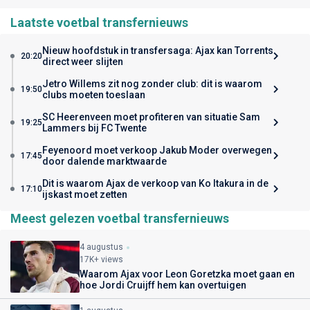
Laatste voetbal transfernieuws
Nieuw hoofdstuk in transfersaga: Ajax kan Torrents
20:20
direct weer slijten
Jetro Willems zit nog zonder club: dit is waarom
19:50
clubs moeten toeslaan
SC Heerenveen moet profiteren van situatie Sam
19:25
Lammers bij FC Twente
Feyenoord moet verkoop Jakub Moder overwegen
17:45
door dalende marktwaarde
Dit is waarom Ajax de verkoop van Ko Itakura in de
17:10
ijskast moet zetten
Meest gelezen voetbal transfernieuws
4 augustus
17K+ views
Waarom Ajax voor Leon Goretzka moet gaan en
hoe Jordi Cruijff hem kan overtuigen