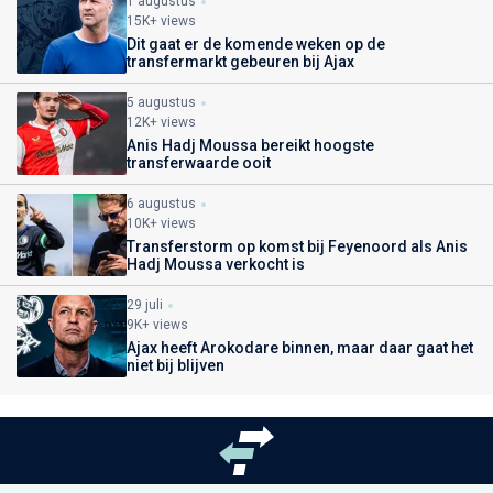
1 augustus
15K+ views
Dit gaat er de komende weken op de
transfermarkt gebeuren bij Ajax
5 augustus
12K+ views
Anis Hadj Moussa bereikt hoogste
transferwaarde ooit
6 augustus
10K+ views
Transferstorm op komst bij Feyenoord als Anis
Hadj Moussa verkocht is
29 juli
9K+ views
Ajax heeft Arokodare binnen, maar daar gaat het
niet bij blijven