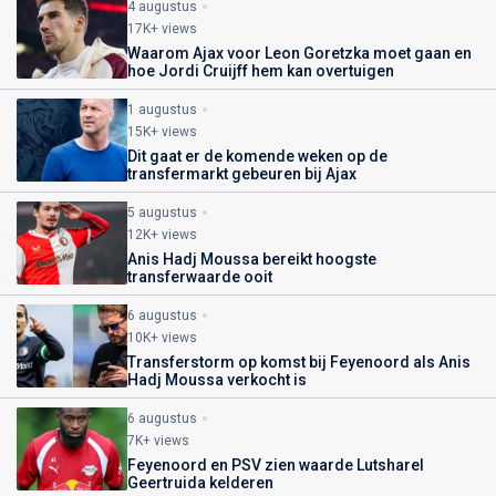
4 augustus
17K+ views
Waarom Ajax voor Leon Goretzka moet gaan en
hoe Jordi Cruijff hem kan overtuigen
1 augustus
15K+ views
Dit gaat er de komende weken op de
transfermarkt gebeuren bij Ajax
5 augustus
12K+ views
Anis Hadj Moussa bereikt hoogste
transferwaarde ooit
6 augustus
10K+ views
Transferstorm op komst bij Feyenoord als Anis
Hadj Moussa verkocht is
6 augustus
7K+ views
Feyenoord en PSV zien waarde Lutsharel
Geertruida kelderen