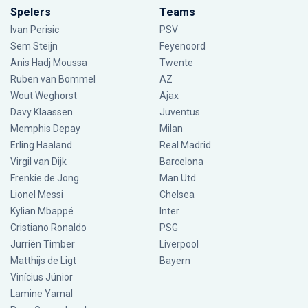
Spelers
Teams
Ivan Perisic
PSV
Sem Steijn
Feyenoord
Anis Hadj Moussa
Twente
Ruben van Bommel
AZ
Wout Weghorst
Ajax
Davy Klaassen
Juventus
Memphis Depay
Milan
Erling Haaland
Real Madrid
Virgil van Dijk
Barcelona
Frenkie de Jong
Man Utd
Lionel Messi
Chelsea
Kylian Mbappé
Inter
Cristiano Ronaldo
PSG
Jurriën Timber
Liverpool
Matthijs de Ligt
Bayern
Vinícius Júnior
Lamine Yamal