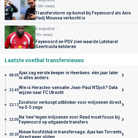
12K+ views
Transferstorm op komst bij Feyenoord als Anis
Hadj Moussa verkocht is
6 augustus
7K+ views
Feyenoord en PSV zien waarde Lutsharel
Geertruida kelderen
Laatste voetbal transfernieuws
Ajax zag eerste keeper in Heerkens: één jaar later
08:05
is alles anders
Wie is Heracles-sensatie Jean-Paul N'Djoli? Data
22:49
wijzen naar FC Utrecht
Excelsior verkoopt uitblinker voor miljoenen direct
22:12
na 0-5 zege
Na 'nee' tegen miljoenen voor Read moet focus bij
22:00
Feyenoord op uitgaande transfers
Nieuw hoofdstuk in transfersaga: Ajax kan Torrents
20:20
direct weer slijten