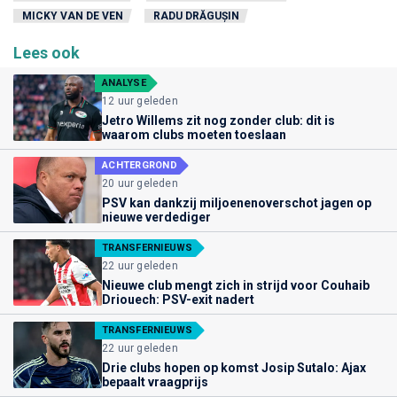
MICKY VAN DE VEN
RADU DRĂGUȘIN
Lees ook
ANALYSE
12 uur geleden
Jetro Willems zit nog zonder club: dit is
waarom clubs moeten toeslaan
ACHTERGROND
20 uur geleden
PSV kan dankzij miljoenenoverschot jagen op
nieuwe verdediger
TRANSFERNIEUWS
22 uur geleden
Nieuwe club mengt zich in strijd voor Couhaib
Driouech: PSV-exit nadert
TRANSFERNIEUWS
22 uur geleden
Drie clubs hopen op komst Josip Sutalo: Ajax
bepaalt vraagprijs