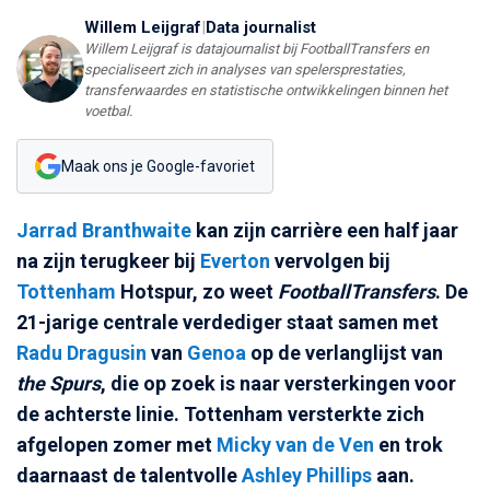
Willem Leijgraf
|
Data journalist
Willem Leijgraf is datajournalist bij FootballTransfers en
specialiseert zich in analyses van spelersprestaties,
transferwaardes en statistische ontwikkelingen binnen het
voetbal.
Maak ons je Google-favoriet
Jarrad Branthwaite
kan zijn carrière een half jaar
na zijn terugkeer bij
Everton
vervolgen bij
Tottenham
Hotspur, zo weet
FootballTransfers
. De
21-jarige centrale verdediger staat samen met
Radu Dragusin
van
Genoa
op de verlanglijst van
the Spurs
, die op zoek is naar versterkingen voor
de achterste linie. Tottenham versterkte zich
afgelopen zomer met
Micky van de Ven
en trok
daarnaast de talentvolle
Ashley Phillips
aan.