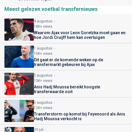
Meest gelezen voetbal transfernieuws
4 augustus
18K+ views
Waarom Ajax voor Leon Goretzka moet gaan en
hoe Jordi Cruijff hem kan overtuigen
1 augustus
15K+ views
Dit gaat er de komende weken op de
transfermarkt gebeuren bij Ajax
5 augustus
13K+ views
Anis Hadj Moussa bereikt hoogste
transferwaarde ooit
6 augustus
12K+ views
Transferstorm op komst bij Feyenoord als Anis
Hadj Moussa verkocht is
29 juli