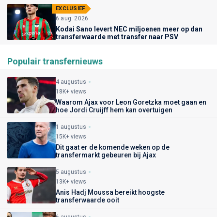
EXCLUSIEF
6 aug. 2026
Kodai Sano levert NEC miljoenen meer op dan
transferwaarde met transfer naar PSV
Populair transfernieuws
4 augustus
18K+ views
Waarom Ajax voor Leon Goretzka moet gaan en
hoe Jordi Cruijff hem kan overtuigen
1 augustus
15K+ views
Dit gaat er de komende weken op de
transfermarkt gebeuren bij Ajax
5 augustus
13K+ views
Anis Hadj Moussa bereikt hoogste
transferwaarde ooit
6 augustus