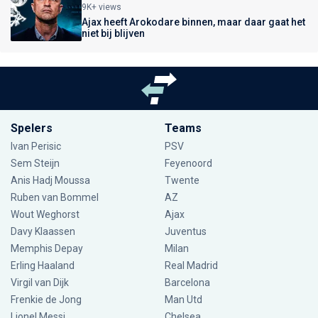
9K+ views
Ajax heeft Arokodare binnen, maar daar gaat het
niet bij blijven
Spelers
Teams
Ivan Perisic
PSV
Sem Steijn
Feyenoord
Anis Hadj Moussa
Twente
Ruben van Bommel
AZ
Wout Weghorst
Ajax
Davy Klaassen
Juventus
Memphis Depay
Milan
Erling Haaland
Real Madrid
Virgil van Dijk
Barcelona
Frenkie de Jong
Man Utd
Lionel Messi
Chelsea