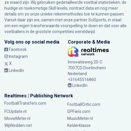
ze waard zijn. Wij gebruiken gedetailleerde voetbal statistieken, de
huidige en toekomstige Skill levels, contract data en nog meer
details om zo onze unieke rekenmethodes toe te kunnen passen.
Vanuit daar zijn we, samen met onze partner SciSports, in staat
om een eigen transferwaarde voorspelling te doen en dat voor alle
voetballers in de grootste competities wereldwijd.
Volg ons op social media
Corporate & Media
Facebook
Instagram
Innovatieweg 20-C
X
7007CD Doetinchem
LinkedIn
Nederland
+31645516860
LinkedIn
Realtimes | Publishing Network
FootballTransfers.com
FootballCritic.com
FCUpdate.nl
GPFans.com
MovieMeter.nl
MusicMeter.nl
WijWedden.net
Kelderklasse