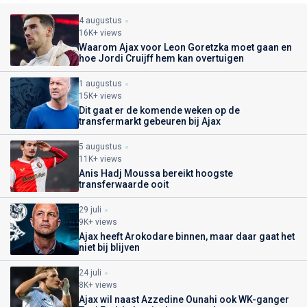
4 augustus
16K+ views
Waarom Ajax voor Leon Goretzka moet gaan en
hoe Jordi Cruijff hem kan overtuigen
1 augustus
15K+ views
Dit gaat er de komende weken op de
transfermarkt gebeuren bij Ajax
5 augustus
11K+ views
Anis Hadj Moussa bereikt hoogste
transferwaarde ooit
29 juli
9K+ views
Ajax heeft Arokodare binnen, maar daar gaat het
niet bij blijven
24 juli
8K+ views
Ajax wil naast Azzedine Ounahi ook WK-ganger