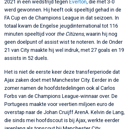
2021 in een wedstrijd tegen
Everton
, die met 3-0
werd gewonnen. Hij heeft ook speeltijd gehad in de
FA Cup en de Champions League in dat seizoen. In
totaal kwam de Engelse jeugdinternational tot 116
minuten speeltijd voor
the Citizens
, waarin hij nog
geen doelpunt of assist wist te noteren. In de Onder
21 van City maakte hij wel indruk, met 27 goals en 19
assists in 52 duels.
Het is niet de eerste keer deze transferperiode dat
Ajax zaken doet met Manchester City. Eerder in de
zomer namen de hoofdstedelingen ook al Carlos
Forbs van de Champions League-winnaar over. De
Portugees maakte voor veertien miljoen euro de
overstap naar de Johan Cruijff ArenA. Kelvin de Lang,
die sinds mei hoofdscout is bij Ajax, werkte eerder
jarenlang als topscout bij Manchester City.