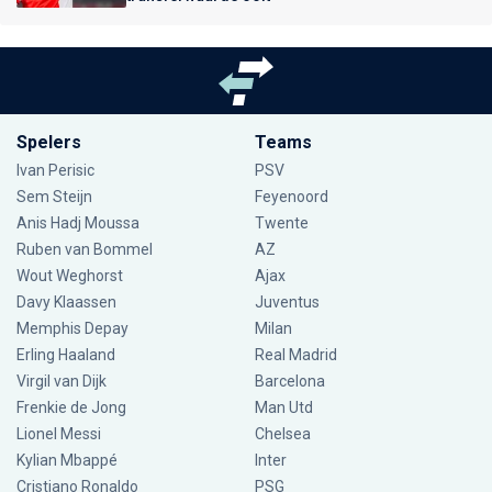
Spelers
Teams
Ivan Perisic
PSV
Sem Steijn
Feyenoord
Anis Hadj Moussa
Twente
Ruben van Bommel
AZ
Wout Weghorst
Ajax
Davy Klaassen
Juventus
Memphis Depay
Milan
Erling Haaland
Real Madrid
Virgil van Dijk
Barcelona
Frenkie de Jong
Man Utd
Lionel Messi
Chelsea
Kylian Mbappé
Inter
Cristiano Ronaldo
PSG