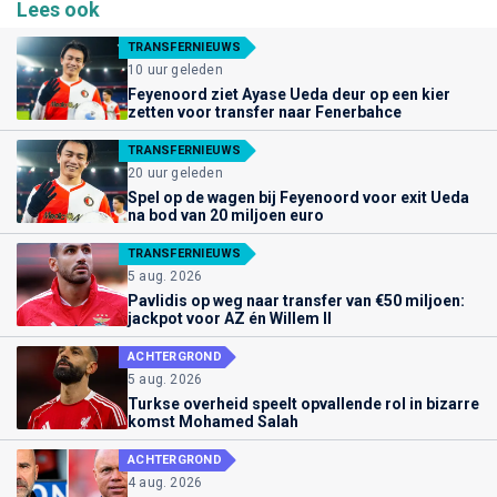
Lees ook
TRANSFERNIEUWS
10 uur geleden
Feyenoord ziet Ayase Ueda deur op een kier
zetten voor transfer naar Fenerbahce
TRANSFERNIEUWS
20 uur geleden
Spel op de wagen bij Feyenoord voor exit Ueda
na bod van 20 miljoen euro
TRANSFERNIEUWS
5 aug. 2026
Pavlidis op weg naar transfer van €50 miljoen:
jackpot voor AZ én Willem II
ACHTERGROND
5 aug. 2026
Turkse overheid speelt opvallende rol in bizarre
komst Mohamed Salah
ACHTERGROND
4 aug. 2026