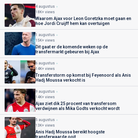
4 augustus
18K+ views
Waarom Ajax voor Leon Goretzka moet gaan en
hoe Jordi Cruijff hem kan overtuigen
1 augustus
15K+ views
Dit gaat er de komende weken op de
transfermarkt gebeuren bij Ajax
6 augustus
14K+ views
Transferstorm op komst bij Feyenoord als Anis
Hadj Moussa verkocht is
9 augustus
14K+ views
Ajax ziet dik 25 procent van transfersom
verdwijnen als Mika Godts verkocht wordt
5 augustus
13K+ views
Anis Hadj Moussa bereikt hoogste
transferwaarde ooit