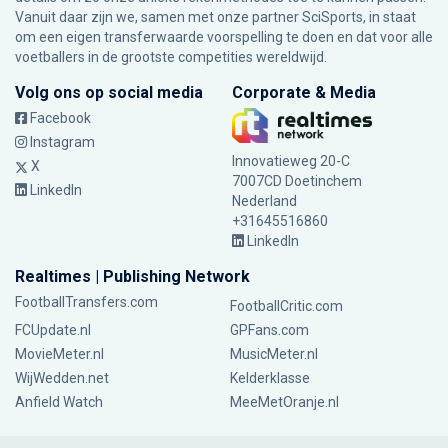
Vanuit daar zijn we, samen met onze partner SciSports, in staat
om een eigen transferwaarde voorspelling te doen en dat voor alle
voetballers in de grootste competities wereldwijd.
Volg ons op social media
Corporate & Media
Facebook
Instagram
Innovatieweg 20-C
X
7007CD Doetinchem
LinkedIn
Nederland
+31645516860
LinkedIn
Realtimes | Publishing Network
FootballTransfers.com
FootballCritic.com
FCUpdate.nl
GPFans.com
MovieMeter.nl
MusicMeter.nl
WijWedden.net
Kelderklasse
Anfield Watch
MeeMetOranje.nl