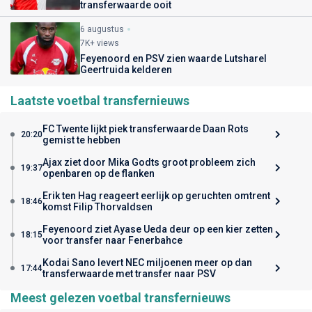
transferwaarde ooit
6 augustus
7K+ views
Feyenoord en PSV zien waarde Lutsharel
Geertruida kelderen
Laatste voetbal transfernieuws
FC Twente lijkt piek transferwaarde Daan Rots
20:20
gemist te hebben
Ajax ziet door Mika Godts groot probleem zich
19:37
openbaren op de flanken
Erik ten Hag reageert eerlijk op geruchten omtrent
18:46
komst Filip Thorvaldsen
Feyenoord ziet Ayase Ueda deur op een kier zetten
18:15
voor transfer naar Fenerbahce
Kodai Sano levert NEC miljoenen meer op dan
17:44
transferwaarde met transfer naar PSV
Meest gelezen voetbal transfernieuws