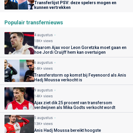
Transferlijst PSV: deze spelers mogen en
kunnen vertrekken
Populair transfernieuws
4 augustus
18K+ views
Waarom Ajax voor Leon Goretzka moet gaan en
hoe Jordi Cruijff hem kan overtuigen
6 augustus
14K+ views
Transferstorm op komst bij Feyenoord als Anis
Hadj Moussa verkocht is
9 augustus
14K+ views
Ajax ziet dik 25 procent van transfersom
verdwijnen als Mika Godts verkocht wordt
5 augustus
13K+ views
Anis Hadj Moussa bereikt hoogste