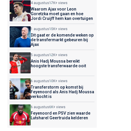
4 augustus
17K+ views
Waarom Ajax voor Leon
Goretzka moet gaan en hoe
Jordi Cruijff hem kan overtuigen
1 augustus
15K+ views
Dit gaat er de komende weken op
de transfermarkt gebeuren bij
Ajax
5 augustus
12K+ views
Anis Hadj Moussa bereikt
hoogste transferwaarde ooit
6 augustus
10K+ views
Transferstorm op komst bij
Feyenoord als Anis Hadj Moussa
verkocht is
6 augustus
6K+ views
Feyenoord en PSV zien waarde
Lutsharel Geertruida kelderen