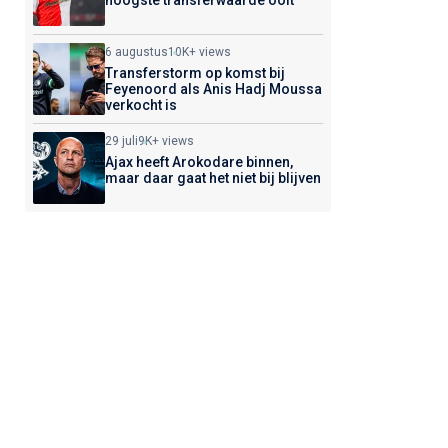
hoogste transferwaarde ooit
6 augustus
10K+ views
Transferstorm op komst bij
Feyenoord als Anis Hadj Moussa
verkocht is
29 juli
9K+ views
Ajax heeft Arokodare binnen,
maar daar gaat het niet bij blijven