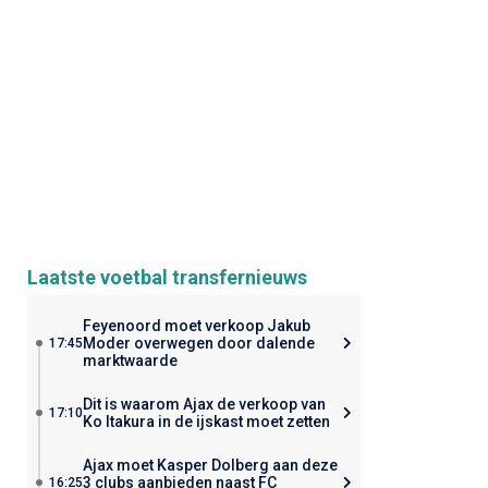
Laatste voetbal transfernieuws
Feyenoord moet verkoop Jakub
Moder overwegen door dalende
17:45
marktwaarde
Dit is waarom Ajax de verkoop van
17:10
Ko Itakura in de ijskast moet zetten
Ajax moet Kasper Dolberg aan deze
3 clubs aanbieden naast FC
16:25