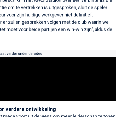
r beschikt in het AFAS Stadion over een verbintenis die
tie om te vertrekken is uitgesproken, sluit de speler
ur voor zijn huidige werkgever niet definitief.
ar er zullen gesprekken volgen met de club waarin we
t moet voor beide partijen een win-win zijn", aldus de
gaat verder onder de video
r verdere ontwikkeling
t mede voort uit de wens om meer leiderschap te tonen