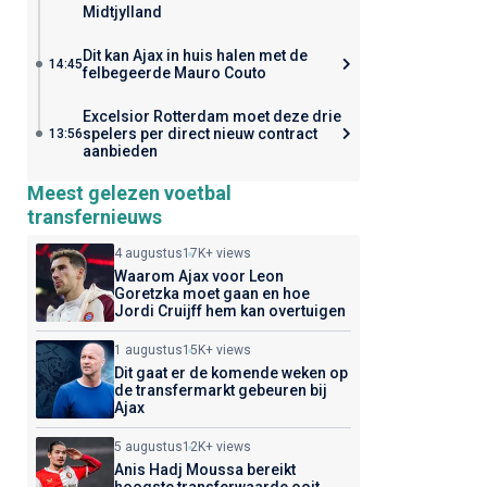
Midtjylland
Dit kan Ajax in huis halen met de
14:45
felbegeerde Mauro Couto
Excelsior Rotterdam moet deze drie
spelers per direct nieuw contract
13:56
aanbieden
Meest gelezen voetbal
transfernieuws
4 augustus
17K+ views
Waarom Ajax voor Leon
Goretzka moet gaan en hoe
Jordi Cruijff hem kan overtuigen
1 augustus
15K+ views
Dit gaat er de komende weken op
de transfermarkt gebeuren bij
Ajax
5 augustus
12K+ views
Anis Hadj Moussa bereikt