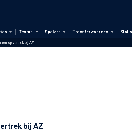
ties
Teams
Spelers
Transferwaarden
Stati
nen op vertrek bij AZ
ertrek bij AZ