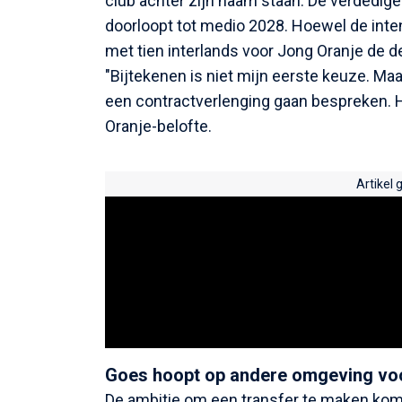
club achter zijn naam staan. De verdedige
doorloopt tot medio 2028. Hoewel de inten
met tien interlands voor Jong Oranje de de
"Bijtekenen is niet mijn eerste keuze. Ma
een contractverlenging gaan bespreken. He
Oranje-belofte.
Artikel 
Goes hoopt op andere omgeving voo
De ambitie om een transfer te maken kom