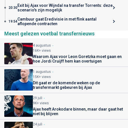
Exit bij Ajax voor Wijndal na transfer Torrents: deze
20:30
scenario's zijn mogelijk
Cambuur gaat Eredivisie in met flink aantal
19:54
aflopende contracten
Meest gelezen voetbal transfernieuws
4 augustus
16K+ views
Waarom Ajax voor Leon Goretzka moet gaan en
hoe Jordi Cruijff hem kan overtuigen
1 augustus
15K+ views
Dit gaat er de komende weken op de
transfermarkt gebeuren bij Ajax
29 juli
9K+ views
Ajax heeft Arokodare binnen, maar daar gaat het
niet bij blijven
24 juli