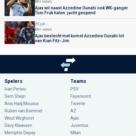
8K+ views
Ajax wil naast Azzedine Ounahi ook WK-ganger
Toni Fruk halen: jacht geopend
25 juli
8K+ views
Ajax beslecht met komst Azzedine Ounahi lot
van Kian Fitz-Jim
Spelers
Teams
Ivan Perisic
PSV
Sem Steijn
Feyenoord
Anis Hadj Moussa
Twente
Ruben van Bommel
AZ
Wout Weghorst
Ajax
Davy Klaassen
Juventus
Memphis Depay
Milan