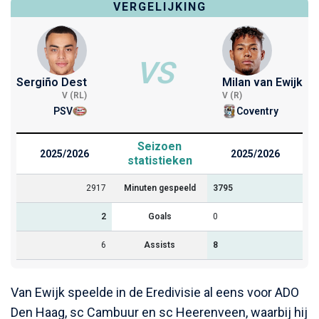
VERGELIJKING
VS
Sergiño Dest
Milan van Ewijk
V (RL)
V (R)
PSV
Coventry
Seizoen
2025/2026
2025/2026
statistieken
2917
Minuten gespeeld
3795
2
Goals
0
6
Assists
8
Van Ewijk speelde in de Eredivisie al eens voor ADO
Den Haag, sc Cambuur en sc Heerenveen, waarbij hij