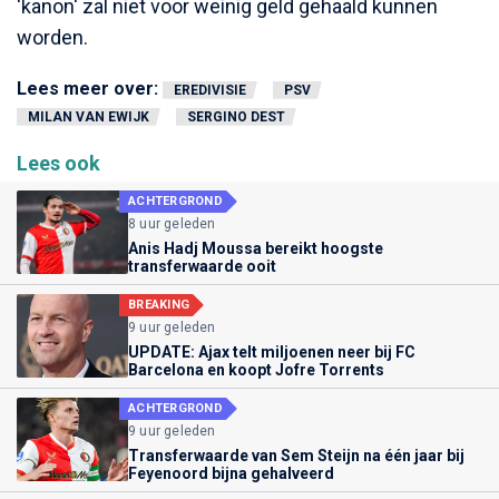
'kanon' zal niet voor weinig geld gehaald kunnen
worden.
Lees meer over:
EREDIVISIE
PSV
MILAN VAN EWIJK
SERGINO DEST
Lees ook
ACHTERGROND
8 uur geleden
Anis Hadj Moussa bereikt hoogste
transferwaarde ooit
BREAKING
9 uur geleden
UPDATE: Ajax telt miljoenen neer bij FC
Barcelona en koopt Jofre Torrents
ACHTERGROND
9 uur geleden
Transferwaarde van Sem Steijn na één jaar bij
Feyenoord bijna gehalveerd