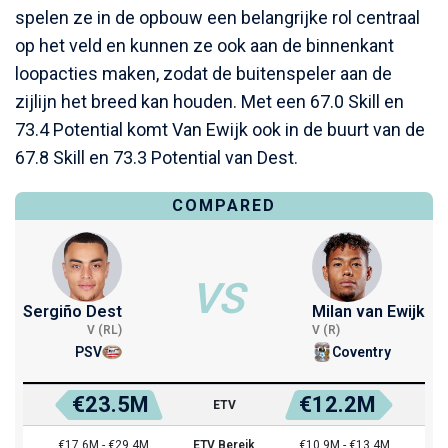
spelen ze in de opbouw een belangrijke rol centraal
op het veld en kunnen ze ook aan de binnenkant
loopacties maken, zodat de buitenspeler aan de
zijlijn het breed kan houden. Met een 67.0 Skill en
73.4 Potential komt Van Ewijk ook in de buurt van de
67.8 Skill en 73.3 Potential van Dest.
COMPARED
VS
Sergiño Dest
Milan van Ewijk
V (RL)
V (R)
PSV
Coventry
€23.5M
€12.2M
ETV
€17.6M - €29.4M
ETV Bereik
€10.9M - €13.4M