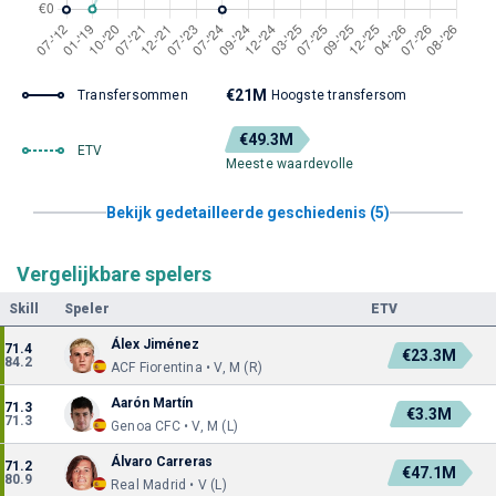
€21M
Transfersommen
Hoogste transfersom
€49.3M
ETV
Meeste waardevolle
Bekijk gedetailleerde geschiedenis (5)
Vergelijkbare spelers
Skill
Speler
ETV
Álex Jiménez
71.4
€23.3M
84.2
ACF Fiorentina • V, M (R)
Aarón Martín
71.3
€3.3M
71.3
Genoa CFC • V, M (L)
Álvaro Carreras
71.2
€47.1M
80.9
Real Madrid • V (L)