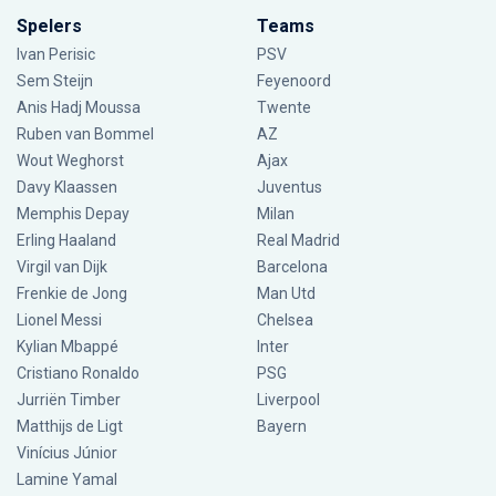
Spelers
Teams
Ivan Perisic
PSV
Sem Steijn
Feyenoord
Anis Hadj Moussa
Twente
Ruben van Bommel
AZ
Wout Weghorst
Ajax
Davy Klaassen
Juventus
Memphis Depay
Milan
Erling Haaland
Real Madrid
Virgil van Dijk
Barcelona
Frenkie de Jong
Man Utd
Lionel Messi
Chelsea
Kylian Mbappé
Inter
Cristiano Ronaldo
PSG
Jurriën Timber
Liverpool
Matthijs de Ligt
Bayern
Vinícius Júnior
Lamine Yamal