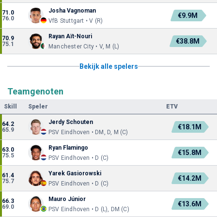
Josha Vagnoman
71.0
€9.9M
76.0
VfB Stuttgart • V (R)
Rayan Aït-Nouri
70.9
€38.8M
75.1
Manchester City • V, M (L)
Bekijk alle spelers
Teamgenoten
Skill
Speler
ETV
Jerdy Schouten
64.2
€18.1M
65.9
PSV Eindhoven • DM, D, M (C)
Ryan Flamingo
63.0
€15.8M
75.5
PSV Eindhoven • D (C)
Yarek Gasiorowski
61.4
€14.2M
75.7
PSV Eindhoven • D (C)
Mauro Júnior
66.3
€13.6M
69.0
PSV Eindhoven • D (L), DM (C)