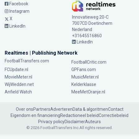
Facebook
Instagram
Innovatieweg 20-C
X
7007CD Doetinchem
LinkedIn
Nederland
+31645516860
LinkedIn
Realtimes | Publishing Network
FootballTransfers.com
FootballCritic.com
FCUpdate.nl
GPFans.com
MovieMeter.nl
MusicMeter.nl
WijWedden.net
Kelderklasse
Anfield Watch
MeeMetOranje.nl
Over ons
Partners
Adverteren
Data & algoritmen
Contact
Eigendom en financiering
Redactioneel beleid
Correctiebeleid
Privacy policy
Disclaimer
Auteurs
© 2026 FootballTransfers Inc.
All rights reserved.