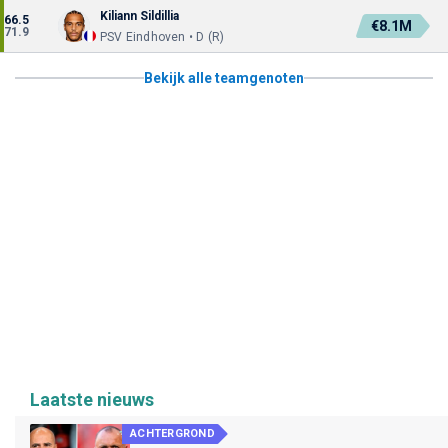
Kiliann Sildillia
66.5
€8.1M
71.9
PSV Eindhoven • D (R)
Bekijk alle teamgenoten
Laatste nieuws
ACHTERGROND