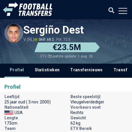
Sergiño Dest
V (RL)
Skill: 68.2
Pot: 72.5
€23.5M
Laatste update: 1 aug. 26
ETV
Profiel
Statistieken
Transfernieuws
Transfer
Profiel
Leeftijd
Beste speelstijl
25 jaar oud ( 3 nov. 2000)
Vleugelverdediger
Nationaliteit
Voorkeurs voet
USA
Rechts
Lengte
Gewicht
173cm
62 kg
Team
ETV Bereik