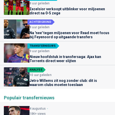
8 uur geleden
Excelsior verkoopt uitblinker voor miljoenen
direct na 0-5 zege
ACHTERGROND
8 uur geleden
Na 'nee' tegen miljoenen voor Read moet focus
bij Feyenoord op uitgaande transfers
TRANSFERNIEUWS
9 uur geleden
Nieuw hoofdstuk in transfersaga: Ajax kan
Torrents direct weer slijten
ANALYSE
10 uur geleden
Jetro Willems zit nog zonder club: dit is
waarom clubs moeten toeslaan
Populair transfernieuws
4 augustus
18K+ views