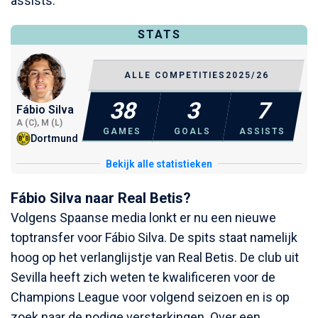
assists.
STATS
ALLE COMPETITIES
2025/26
38
3
7
Fábio Silva
A (C), M (L)
GAMES
GOALS
ASSISTS
Dortmund
Bekijk alle statistieken
Fábio Silva naar Real Betis?
Volgens Spaanse media lonkt er nu een nieuwe
toptransfer voor Fábio Silva. De spits staat namelijk
hoog op het verlanglijstje van Real Betis. De club uit
Sevilla heeft zich weten te kwalificeren voor de
Champions League voor volgend seizoen en is op
zoek naar de nodige versterkingen. Over een