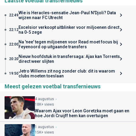
Laatste voetbal transfernieuws
Wie is Heracles-sensatie Jean-Paul N'Djoli? Data
22:49
wijzen naar FC Utrecht
Excelsior verkoopt uitblinker voor miljoenen direct
22:12
na 0-5 zege
Na 'nee' tegen miljoenen voor Read moet focus bij
22:00
Feyenoord op uitgaande transfers
Nieuw hoofdstuk in transfersaga: Ajax kan Torrents
20:20
direct weer slijten
Jetro Willems zit nog zonder club: dit is waarom
19:50
clubs moeten toeslaan
Meest gelezen voetbal transfernieuws
4 augustus
18K+ views
Waarom Ajax voor Leon Goretzka moet gaan en
hoe Jordi Cruijff hem kan overtuigen
1 augustus
15K+ views