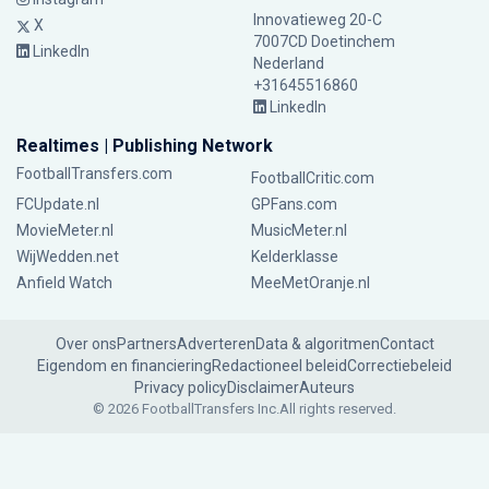
Innovatieweg 20-C
X
7007CD Doetinchem
LinkedIn
Nederland
+31645516860
LinkedIn
Realtimes | Publishing Network
FootballTransfers.com
FootballCritic.com
FCUpdate.nl
GPFans.com
MovieMeter.nl
MusicMeter.nl
WijWedden.net
Kelderklasse
Anfield Watch
MeeMetOranje.nl
Over ons
Partners
Adverteren
Data & algoritmen
Contact
Eigendom en financiering
Redactioneel beleid
Correctiebeleid
Privacy policy
Disclaimer
Auteurs
© 2026 FootballTransfers Inc.
All rights reserved.