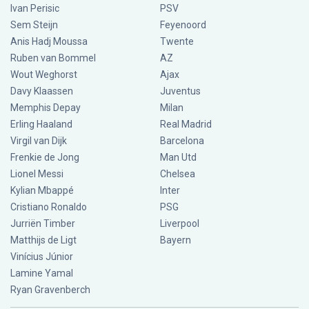
Ivan Perisic
PSV
Sem Steijn
Feyenoord
Anis Hadj Moussa
Twente
Ruben van Bommel
AZ
Wout Weghorst
Ajax
Davy Klaassen
Juventus
Memphis Depay
Milan
Erling Haaland
Real Madrid
Virgil van Dijk
Barcelona
Frenkie de Jong
Man Utd
Lionel Messi
Chelsea
Kylian Mbappé
Inter
Cristiano Ronaldo
PSG
Jurriën Timber
Liverpool
Matthijs de Ligt
Bayern
Vinícius Júnior
Lamine Yamal
Ryan Gravenberch