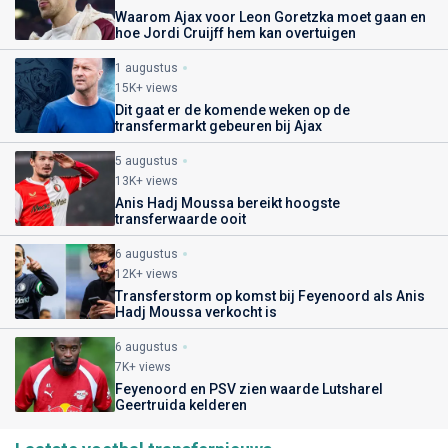
Waarom Ajax voor Leon Goretzka moet gaan en
hoe Jordi Cruijff hem kan overtuigen
1 augustus
15K+ views
Dit gaat er de komende weken op de
transfermarkt gebeuren bij Ajax
5 augustus
13K+ views
Anis Hadj Moussa bereikt hoogste
transferwaarde ooit
6 augustus
12K+ views
Transferstorm op komst bij Feyenoord als Anis
Hadj Moussa verkocht is
6 augustus
7K+ views
Feyenoord en PSV zien waarde Lutsharel
Geertruida kelderen