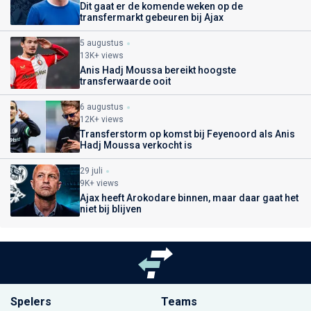
Dit gaat er de komende weken op de
transfermarkt gebeuren bij Ajax
5 augustus
13K+ views
Anis Hadj Moussa bereikt hoogste
transferwaarde ooit
6 augustus
12K+ views
Transferstorm op komst bij Feyenoord als Anis
Hadj Moussa verkocht is
29 juli
9K+ views
Ajax heeft Arokodare binnen, maar daar gaat het
niet bij blijven
Spelers
Teams