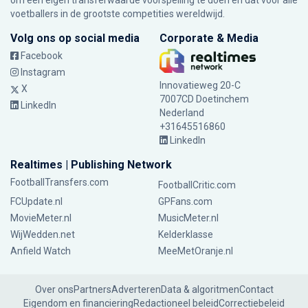
om een eigen transferwaarde voorspelling te doen en dat voor alle
voetballers in de grootste competities wereldwijd.
Volg ons op social media
Corporate & Media
Facebook
Instagram
Innovatieweg 20-C
X
7007CD Doetinchem
LinkedIn
Nederland
+31645516860
LinkedIn
Realtimes | Publishing Network
FootballTransfers.com
FootballCritic.com
FCUpdate.nl
GPFans.com
MovieMeter.nl
MusicMeter.nl
WijWedden.net
Kelderklasse
Anfield Watch
MeeMetOranje.nl
Over ons
Partners
Adverteren
Data & algoritmen
Contact
Eigendom en financiering
Redactioneel beleid
Correctiebeleid