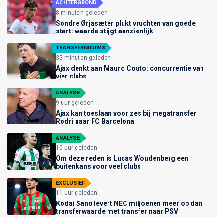
ACHTERGROND
8 minuten geleden
Sondre Ørjasæter plukt vruchten van goede
start: waarde stijgt aanzienlijk
TRANSFERNIEUWS
35 minuten geleden
Ajax denkt aan Mauro Couto: concurrentie van
vier clubs
ANALYSE
9 uur geleden
Ajax kan toeslaan voor zes bij megatransfer
Rodri naar FC Barcelona
ANALYSE
10 uur geleden
Om deze reden is Lucas Woudenberg een
buitenkans voor veel clubs
EXCLUSIEF
11 uur geleden
Kodai Sano levert NEC miljoenen meer op dan
transferwaarde met transfer naar PSV