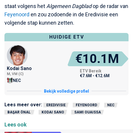
staat volgens het
Algemeen Dagblad
op de radar van
Feyenoord
en zou zodoende in de Eredivisie een
volgende stap kunnen zetten.
HUIDIGE ETV
€10.1M
Kodai Sano
ETV Bereik
M, VM (C)
€7.6M - €12.6M
NEC
Bekijk volledige profiel
Lees meer over:
EREDIVISIE
FEYENOORD
NEC
BAŞAR ÖNAL
KODAI SANO
SAMI OUAISSA
Lees ook