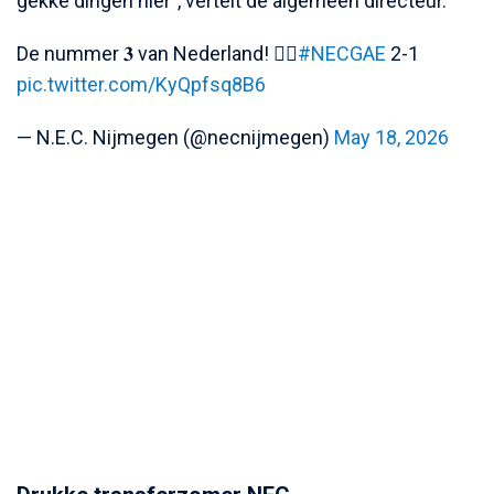
gekke dingen hier", vertelt de algemeen directeur.
De nummer 𝟑 van Nederland! 😮‍💨
#NECGAE
2-1
pic.twitter.com/KyQpfsq8B6
— N.E.C. Nijmegen (@necnijmegen)
May 18, 2026