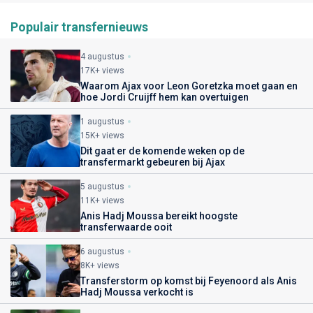
Populair transfernieuws
4 augustus
17K+ views
Waarom Ajax voor Leon Goretzka moet gaan en
hoe Jordi Cruijff hem kan overtuigen
1 augustus
15K+ views
Dit gaat er de komende weken op de
transfermarkt gebeuren bij Ajax
5 augustus
11K+ views
Anis Hadj Moussa bereikt hoogste
transferwaarde ooit
6 augustus
8K+ views
Transferstorm op komst bij Feyenoord als Anis
Hadj Moussa verkocht is