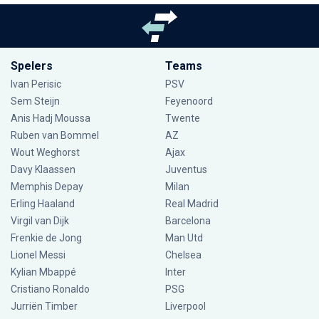
Spelers
Teams
Ivan Perisic
PSV
Sem Steijn
Feyenoord
Anis Hadj Moussa
Twente
Ruben van Bommel
AZ
Wout Weghorst
Ajax
Davy Klaassen
Juventus
Memphis Depay
Milan
Erling Haaland
Real Madrid
Virgil van Dijk
Barcelona
Frenkie de Jong
Man Utd
Lionel Messi
Chelsea
Kylian Mbappé
Inter
Cristiano Ronaldo
PSG
Jurriën Timber
Liverpool