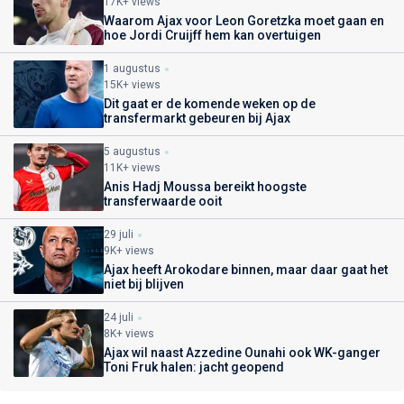
17K+ views
Waarom Ajax voor Leon Goretzka moet gaan en
hoe Jordi Cruijff hem kan overtuigen
1 augustus
15K+ views
Dit gaat er de komende weken op de
transfermarkt gebeuren bij Ajax
5 augustus
11K+ views
Anis Hadj Moussa bereikt hoogste
transferwaarde ooit
29 juli
9K+ views
Ajax heeft Arokodare binnen, maar daar gaat het
niet bij blijven
24 juli
8K+ views
Ajax wil naast Azzedine Ounahi ook WK-ganger
Toni Fruk halen: jacht geopend