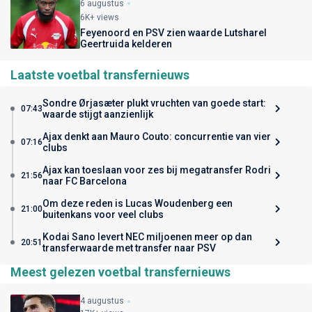
6 augustus
6K+ views
Feyenoord en PSV zien waarde Lutsharel
Geertruida kelderen
Laatste voetbal transfernieuws
Sondre Ørjasæter plukt vruchten van goede start:
07:43
waarde stijgt aanzienlijk
Ajax denkt aan Mauro Couto: concurrentie van vier
07:16
clubs
Ajax kan toeslaan voor zes bij megatransfer Rodri
21:56
naar FC Barcelona
Om deze reden is Lucas Woudenberg een
21:00
buitenkans voor veel clubs
Kodai Sano levert NEC miljoenen meer op dan
20:51
transferwaarde met transfer naar PSV
Meest gelezen voetbal transfernieuws
4 augustus