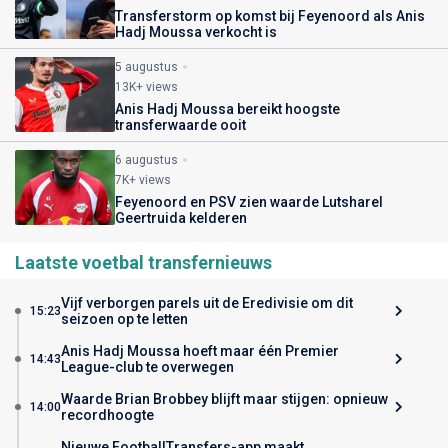
Transferstorm op komst bij Feyenoord als Anis
Hadj Moussa verkocht is
5 augustus
13K+ views
Anis Hadj Moussa bereikt hoogste
transferwaarde ooit
6 augustus
7K+ views
Feyenoord en PSV zien waarde Lutsharel
Geertruida kelderen
Laatste voetbal transfernieuws
Vijf verborgen parels uit de Eredivisie om dit
15:23
seizoen op te letten
Anis Hadj Moussa hoeft maar één Premier
14:43
League-club te overwegen
Waarde Brian Brobbey blijft maar stijgen: opnieuw
14:00
recordhoogte
Nieuwe FootballTransfers-app maakt