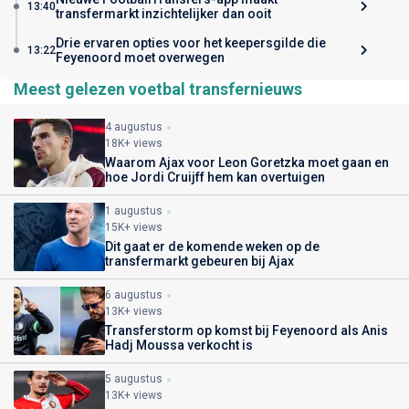
13:40
transfermarkt inzichtelijker dan ooit
Drie ervaren opties voor het keepersgilde die
13:22
Feyenoord moet overwegen
Meest gelezen voetbal transfernieuws
4 augustus
18K+ views
Waarom Ajax voor Leon Goretzka moet gaan en
hoe Jordi Cruijff hem kan overtuigen
1 augustus
15K+ views
Dit gaat er de komende weken op de
transfermarkt gebeuren bij Ajax
6 augustus
13K+ views
Transferstorm op komst bij Feyenoord als Anis
Hadj Moussa verkocht is
5 augustus
13K+ views