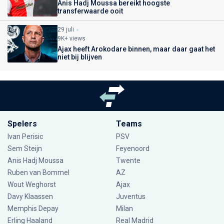
Anis Hadj Moussa bereikt hoogste
transferwaarde ooit
29 juli
9K+ views
Ajax heeft Arokodare binnen, maar daar gaat het
niet bij blijven
Spelers
Teams
Ivan Perisic
PSV
Sem Steijn
Feyenoord
Anis Hadj Moussa
Twente
Ruben van Bommel
AZ
Wout Weghorst
Ajax
Davy Klaassen
Juventus
Memphis Depay
Milan
Erling Haaland
Real Madrid