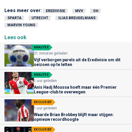
Lees meer over:
EREDIVISIE
MVV
OH
SPARTA
UTRECHT
ILIAS BREUGELMANS
MARVIN YOUNG
Lees ook
ANALYSE
21 minuten geleden
Vijf verborgen parels uit de Eredivisie om dit
seizoen op te letten
ANALYSE
1 uur geleden
Anis Hadj Moussa hoeft maar één Premier
League-club te overwegen
EXCLUSIEF
1 uur geleden
Waarde Brian Brobbey blijft maar stijgen:
opnieuw recordhoogte
EXCLUSIEF