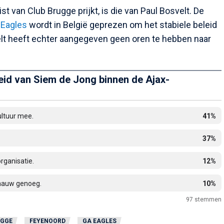
t van Club Brugge prijkt, is die van Paul Bosvelt. De
 Eagles
wordt in België geprezen om het stabiele beleid
velt heeft echter aangegeven geen oren te hebben naar
heid van Siem de Jong binnen de Ajax-
cultuur mee.
41%
37%
organisatie.
12%
 nauw genoeg.
10%
97
stemmen
UGGE
FEYENOORD
GA EAGLES