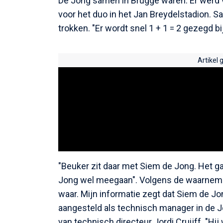
De Jong samen in Brugge waren. Er werd 
voor het duo in het Jan Breydelstadion. 
trokken. "Er wordt snel 1 + 1 = 2 gezegd bij
Artikel 
"Beuker zit daar met Siem de Jong. Het g
Jong wel meegaan". Volgens de waarnemer k
waar. Mijn informatie zegt dat Siem de Jo
aangesteld als technisch manager in de Jo
van technisch directeur Jordi Cruijff. "H