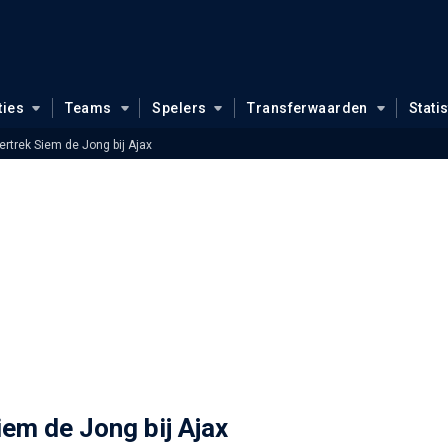
ties
Teams
Spelers
Transferwaarden
Stati
ertrek Siem de Jong bij Ajax
iem de Jong bij Ajax