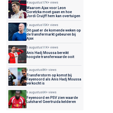
4 augustus
17K+ views
Waarom Ajax voor Leon
Goretzka moet gaan en hoe
Jordi Cruijff hem kan overtuigen
1 augustus
15K+ views
Dit gaat er de komende weken op
de transfermarkt gebeuren bij
Ajax
5 augustus
11K+ views
Anis Hadj Moussa bereikt
hoogste transferwaarde ooit
6 augustus
8K+ views
Transferstorm op komst bij
Feyenoord als Anis Hadj Moussa
verkocht is
6 augustus
6K+ views
Feyenoord en PSV zien waarde
Lutsharel Geertruida kelderen