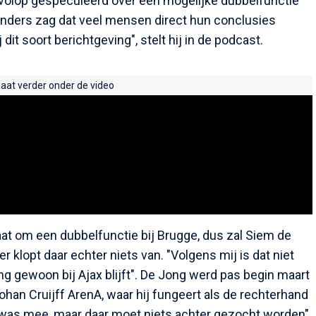
volop gespeculeerd over een mogelijke dubbelfunctie
Sanders zag dat veel mensen direct hun conclusies
 dit soort berichtgeving", stelt hij in de podcast.
gaat verder onder de video
aat om een dubbelfunctie bij Brugge, dus zal Siem de
lopt daar echter niets van. "Volgens mij is dat niet
ng gewoon bij Ajax blijft". De Jong werd pas begin maart
han Cruijff ArenA, waar hij fungeert als de rechterhand
ij was mee, maar daar moet niets achter gezocht worden",