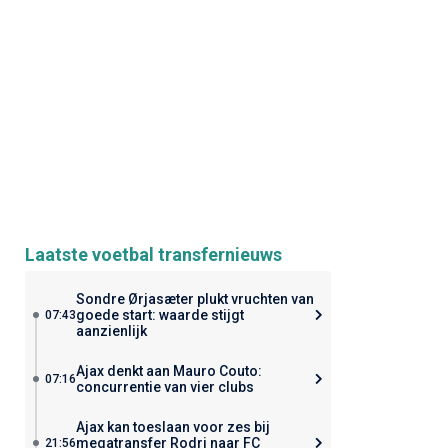
Laatste voetbal transfernieuws
Sondre Ørjasæter plukt vruchten van
goede start: waarde stijgt
07:43
aanzienlijk
Ajax denkt aan Mauro Couto:
07:16
concurrentie van vier clubs
Ajax kan toeslaan voor zes bij
megatransfer Rodri naar FC
21:56