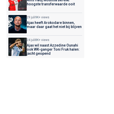
Anis Hadj Moussa bereikt
hoogste transferwaarde ooit
29 juli
9K+ views
Ajax heeft Arokodare binnen,
maar daar gaat het niet bij blijven
24 juli
8K+ views
Ajax wil naast Azzedine Ounahi
ook WK-ganger Toni Fruk halen:
jacht geopend