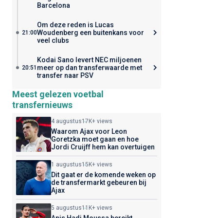
Barcelona
Om deze reden is Lucas
Woudenberg een buitenkans voor
21:00
veel clubs
Kodai Sano levert NEC miljoenen
meer op dan transferwaarde met
20:51
transfer naar PSV
Meest gelezen voetbal
transfernieuws
4 augustus
17K+ views
Waarom Ajax voor Leon
Goretzka moet gaan en hoe
Jordi Cruijff hem kan overtuigen
1 augustus
15K+ views
Dit gaat er de komende weken op
de transfermarkt gebeuren bij
Ajax
5 augustus
11K+ views