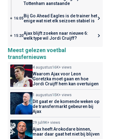
Tottenham aanstaande
Bij Go Ahead Eagles is de trainer het
16:05
enige wat niet elk seizoen stabiel is
Ajax blijft zoeken naar nieuwe 6:
15:20
welk type wil Jordi Cruijff?
Meest gelezen voetbal
transfernieuws
4 augustus
16K+ views
Waarom Ajax voor Leon
Goretzka moet gaan en hoe
Jordi Cruijff hem kan overtuigen
1 augustus
15K+ views
Dit gaat er de komende weken op
de transfermarkt gebeuren bij
Ajax
29 juli
9K+ views
Ajax heeft Arokodare binnen,
maar daar gaat het niet bij blijven