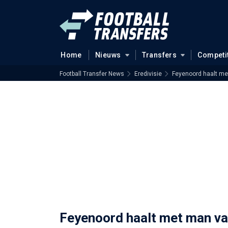
Home
Nieuws
Transfers
Competi
Football Transfer News
Eredivisie
Feyenoord haalt me
Feyenoord haalt met man van