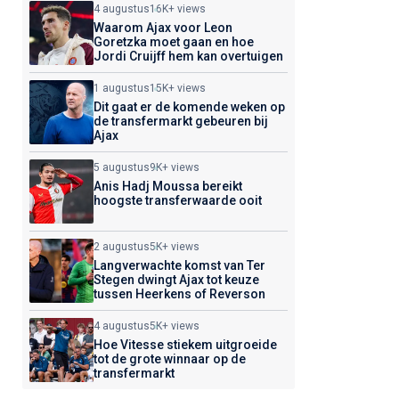
4 augustus
16K+ views
Waarom Ajax voor Leon
Goretzka moet gaan en hoe
Jordi Cruijff hem kan overtuigen
1 augustus
15K+ views
Dit gaat er de komende weken op
de transfermarkt gebeuren bij
Ajax
5 augustus
9K+ views
Anis Hadj Moussa bereikt
hoogste transferwaarde ooit
2 augustus
5K+ views
Langverwachte komst van Ter
Stegen dwingt Ajax tot keuze
tussen Heerkens of Reverson
4 augustus
5K+ views
Hoe Vitesse stiekem uitgroeide
tot de grote winnaar op de
transfermarkt