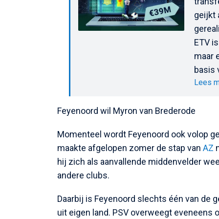
transf
geijkt
gereal
ETV is
maar e
basis 
Lees m
Feyenoord wil Myron van Brederode
Momenteel wordt Feyenoord ook volop gel
maakte afgelopen zomer de stap van
AZ
n
hij zich als aanvallende middenvelder weer
andere clubs.
Daarbij is Feyenoord slechts één van de 
uit eigen land. PSV overweegt eveneens o