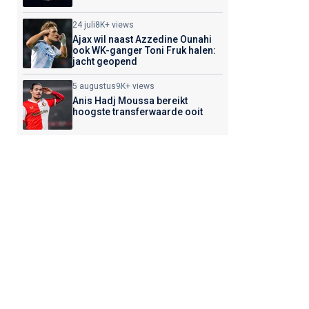
24 juli
8K+ views
Ajax wil naast Azzedine Ounahi
ook WK-ganger Toni Fruk halen:
jacht geopend
5 augustus
9K+ views
Anis Hadj Moussa bereikt
hoogste transferwaarde ooit