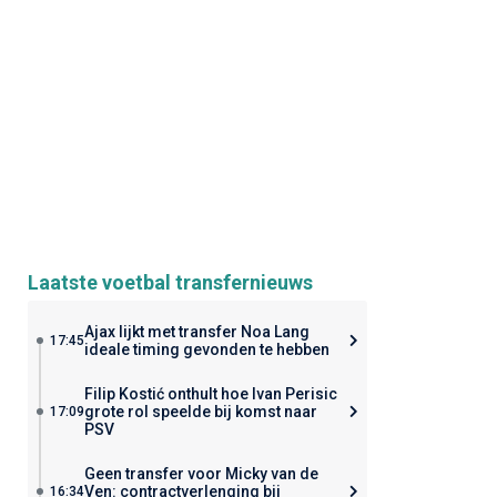
Laatste voetbal transfernieuws
Ajax lijkt met transfer Noa Lang
17:45
ideale timing gevonden te hebben
Filip Kostić onthult hoe Ivan Perisic
grote rol speelde bij komst naar
17:09
PSV
Geen transfer voor Micky van de
Ven: contractverlenging bij
16:34