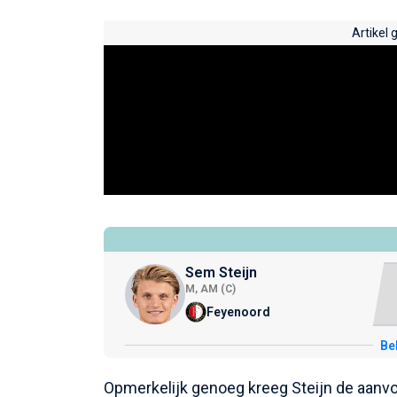
Artikel 
Sem Steijn
M, AM (C)
Feyenoord
Bek
Opmerkelijk genoeg kreeg Steijn de aanvo