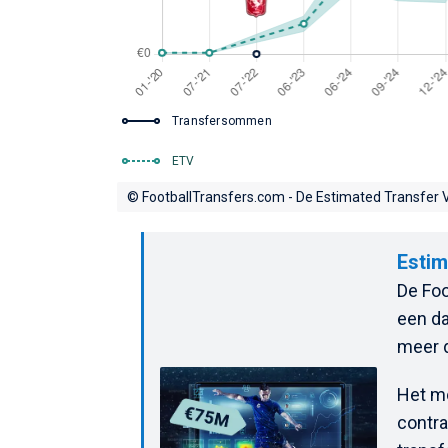
Transfersommen
ETV
© FootballTransfers.com - De Estimated Transfer V
Estim
De Foo
een da
meer d
Het mo
contra