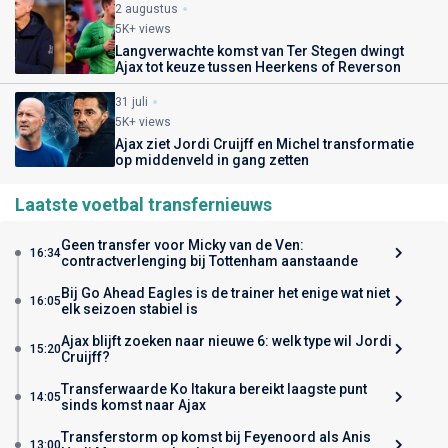
2 augustus
5K+ views
Langverwachte komst van Ter Stegen dwingt
Ajax tot keuze tussen Heerkens of Reverson
31 juli
5K+ views
Ajax ziet Jordi Cruijff en Michel transformatie
op middenveld in gang zetten
Laatste voetbal transfernieuws
Geen transfer voor Micky van de Ven:
16:34
contractverlenging bij Tottenham aanstaande
Bij Go Ahead Eagles is de trainer het enige wat niet
16:05
elk seizoen stabiel is
Ajax blijft zoeken naar nieuwe 6: welk type wil Jordi
15:20
Cruijff?
Transferwaarde Ko Itakura bereikt laagste punt
14:05
sinds komst naar Ajax
Transferstorm op komst bij Feyenoord als Anis
13:00