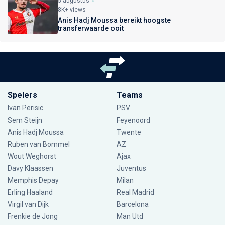
5 augustus
8K+ views
Anis Hadj Moussa bereikt hoogste
transferwaarde ooit
Spelers
Teams
Ivan Perisic
PSV
Sem Steijn
Feyenoord
Anis Hadj Moussa
Twente
Ruben van Bommel
AZ
Wout Weghorst
Ajax
Davy Klaassen
Juventus
Memphis Depay
Milan
Erling Haaland
Real Madrid
Virgil van Dijk
Barcelona
Frenkie de Jong
Man Utd