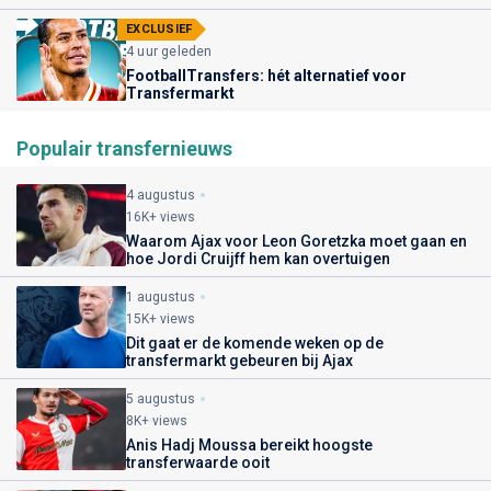
EXCLUSIEF
4 uur geleden
FootballTransfers: hét alternatief voor
Transfermarkt
Populair transfernieuws
4 augustus
16K+ views
Waarom Ajax voor Leon Goretzka moet gaan en
hoe Jordi Cruijff hem kan overtuigen
1 augustus
15K+ views
Dit gaat er de komende weken op de
transfermarkt gebeuren bij Ajax
5 augustus
8K+ views
Anis Hadj Moussa bereikt hoogste
transferwaarde ooit