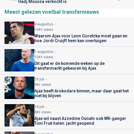
Hadj Moussa verkocht is
Meest gelezen voetbal transfernieuws
4 augustus
16K+ views
Waarom Ajax voor Leon Goretzka moet gaan en
hoe Jordi Cruijff hem kan overtuigen
1 augustus
15K+ views
Dit gaat er de komende weken op de
transfermarkt gebeuren bij Ajax
29 juli
9K+ views
Ajax heeft Arokodare binnen, maar daar gaat het
niet bij blijven
24 juli
8K+ views
Ajax wil naast Azzedine Ounahi ook WK-ganger
Toni Fruk halen: jacht geopend