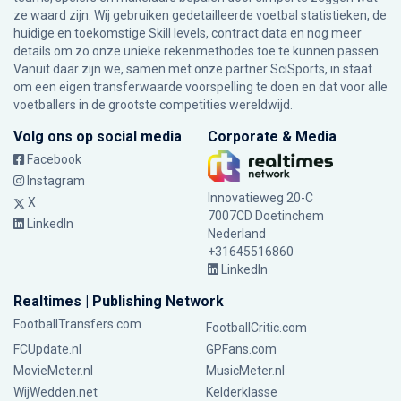
ze waard zijn. Wij gebruiken gedetailleerde voetbal statistieken, de
huidige en toekomstige Skill levels, contract data en nog meer
details om zo onze unieke rekenmethodes toe te kunnen passen.
Vanuit daar zijn we, samen met onze partner SciSports, in staat
om een eigen transferwaarde voorspelling te doen en dat voor alle
voetballers in de grootste competities wereldwijd.
Volg ons op social media
Corporate & Media
Facebook
Instagram
Innovatieweg 20-C
X
7007CD Doetinchem
LinkedIn
Nederland
+31645516860
LinkedIn
Realtimes | Publishing Network
FootballTransfers.com
FootballCritic.com
FCUpdate.nl
GPFans.com
MovieMeter.nl
MusicMeter.nl
WijWedden.net
Kelderklasse