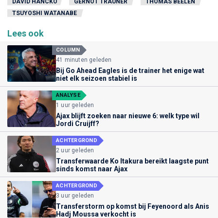
DÁVID HANCKO
GERNOT TRAUNER
THOMAS BEELEN
TSUYOSHI WATANABE
Lees ook
COLUMN
41 minuten geleden
Bij Go Ahead Eagles is de trainer het enige wat
niet elk seizoen stabiel is
ANALYSE
1 uur geleden
Ajax blijft zoeken naar nieuwe 6: welk type wil
Jordi Cruijff?
ACHTERGROND
2 uur geleden
Transferwaarde Ko Itakura bereikt laagste punt
sinds komst naar Ajax
ACHTERGROND
3 uur geleden
Transferstorm op komst bij Feyenoord als Anis
Hadj Moussa verkocht is