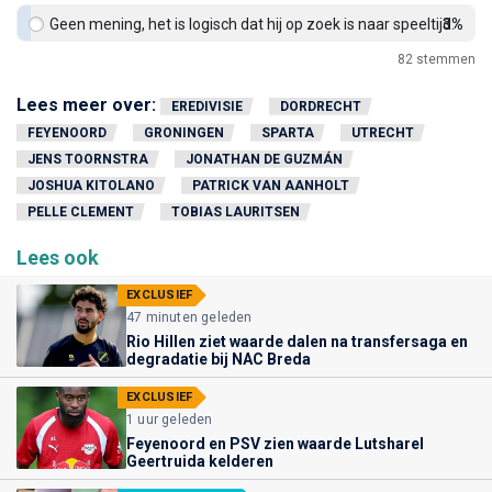
Geen mening, het is logisch dat hij op zoek is naar speeltijd.
3%
82
stemmen
Lees meer over:
EREDIVISIE
DORDRECHT
FEYENOORD
GRONINGEN
SPARTA
UTRECHT
JENS TOORNSTRA
JONATHAN DE GUZMÁN
JOSHUA KITOLANO
PATRICK VAN AANHOLT
PELLE CLEMENT
TOBIAS LAURITSEN
Lees ook
EXCLUSIEF
47 minuten geleden
Rio Hillen ziet waarde dalen na transfersaga en
degradatie bij NAC Breda
EXCLUSIEF
1 uur geleden
Feyenoord en PSV zien waarde Lutsharel
Geertruida kelderen