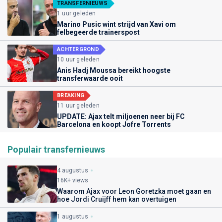
TRANSFERNIEUWS
1 uur geleden
Marino Pusic wint strijd van Xavi om
felbegeerde trainerspost
ACHTERGROND
10 uur geleden
Anis Hadj Moussa bereikt hoogste
transferwaarde ooit
BREAKING
11 uur geleden
UPDATE: Ajax telt miljoenen neer bij FC
Barcelona en koopt Jofre Torrents
Populair transfernieuws
4 augustus
16K+ views
Waarom Ajax voor Leon Goretzka moet gaan en
hoe Jordi Cruijff hem kan overtuigen
1 augustus