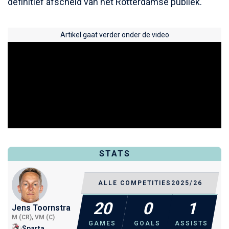
definitief afscheid van het Rotterdamse publiek.
Artikel gaat verder onder de video
STATS
ALLE COMPETITIES
2025/26
20
0
1
Jens Toornstra
M (CR), VM (C)
GAMES
GOALS
ASSISTS
Sparta