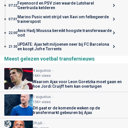
Feyenoord en PSV zien waarde Lutsharel
07:22
Geertruida kelderen
Marino Pusic wint strijd van Xavi om felbegeerde
07:01
trainerspost
Anis Hadj Moussa bereikt hoogste transferwaarde
22:00
ooit
UPDATE: Ajax telt miljoenen neer bij FC Barcelona
21:30
en koopt Jofre Torrents
Meest gelezen voetbal transfernieuws
4 augustus
16K+ views
Waarom Ajax voor Leon Goretzka moet gaan en
hoe Jordi Cruijff hem kan overtuigen
1 augustus
15K+ views
Dit gaat er de komende weken op de
transfermarkt gebeuren bij Ajax
29 juli