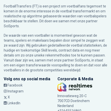
FootballTransfers (FT) is een project om voetbalfans tegemoet te
komen in de enorme interesse in de voetbal transfermarkt en om
realistische op algoritme gebaseerde waarden van voetbalspelers
beschikbaar te stellen. Dit doen we samen met onze partner
SciSports
.
De waarde van een voetballer is momenteel gewoon wat de
teams, spelers en makelaars bepalen door simpel te zeggen wat
ze waard zijn. Wij gebruiken gedetailleerde voetbal statistieken, de
huidige en toekomstige Skill levels, contract data en nog meer
details om zo onze unieke rekenmethodes toe te kunnen passen.
Vanuit daar zijn we, samen met onze partner SciSports, in staat
om een eigen transferwaarde voorspelling te doen en dat voor alle
voetballers in de grootste competities wereldwijd.
Volg ons op social media
Corporate & Media
Facebook
Instagram
Innovatieweg 20-C
X
7007CD Doetinchem
LinkedIn
Nederland
+31645516860