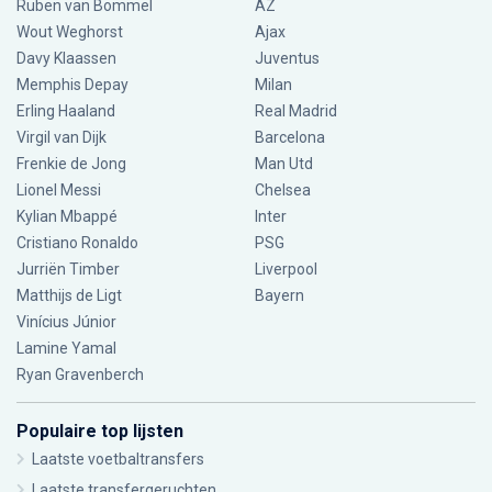
Ruben van Bommel
AZ
Wout Weghorst
Ajax
Davy Klaassen
Juventus
Memphis Depay
Milan
Erling Haaland
Real Madrid
Virgil van Dijk
Barcelona
Frenkie de Jong
Man Utd
Lionel Messi
Chelsea
Kylian Mbappé
Inter
Cristiano Ronaldo
PSG
Jurriën Timber
Liverpool
Matthijs de Ligt
Bayern
Vinícius Júnior
Lamine Yamal
Ryan Gravenberch
Populaire top lijsten
Laatste voetbaltransfers
Laatste transfergeruchten