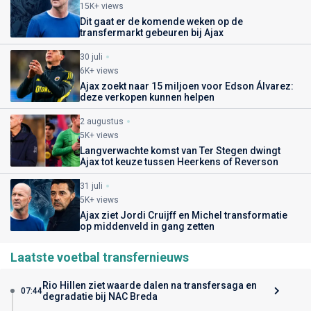
15K+ views
Dit gaat er de komende weken op de
transfermarkt gebeuren bij Ajax
30 juli
6K+ views
Ajax zoekt naar 15 miljoen voor Edson Álvarez:
deze verkopen kunnen helpen
2 augustus
5K+ views
Langverwachte komst van Ter Stegen dwingt
Ajax tot keuze tussen Heerkens of Reverson
31 juli
5K+ views
Ajax ziet Jordi Cruijff en Michel transformatie
op middenveld in gang zetten
Laatste voetbal transfernieuws
Rio Hillen ziet waarde dalen na transfersaga en
07:44
degradatie bij NAC Breda