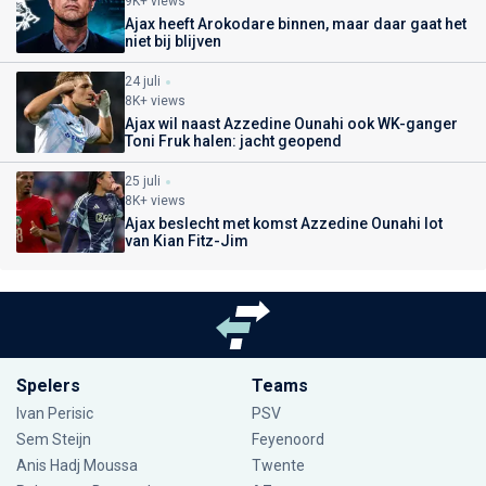
9K+ views
Ajax heeft Arokodare binnen, maar daar gaat het
niet bij blijven
24 juli
8K+ views
Ajax wil naast Azzedine Ounahi ook WK-ganger
Toni Fruk halen: jacht geopend
25 juli
8K+ views
Ajax beslecht met komst Azzedine Ounahi lot
van Kian Fitz-Jim
Spelers
Teams
Ivan Perisic
PSV
Sem Steijn
Feyenoord
Anis Hadj Moussa
Twente