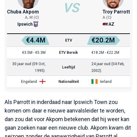
VS
Chuba Akpom
Troy Parrott
A, M (C)
A (C)
Ipswich
AZ
€4.4M
€20.2M
ETV
€3.5M - €5.3M
ETV Bereik
€18.2M - €22.2M
30 jaar oud (09 Oct,
24 jaar oud (04 Feb,
Leeftijd
1995).
2002).
Engeland
Nationaliteit
Ierland
Als Parrott in inderdaad naar Ipswich Town zou
komen om daar e nieuwe aanvalsleider te worden,
dan zou dat voor Akpom betekenen dat hij weer kan
gaan zoeken naar een nieuwe club. Akpom kwam dit
seizoen zonder de aanwezigheid van Parrott al