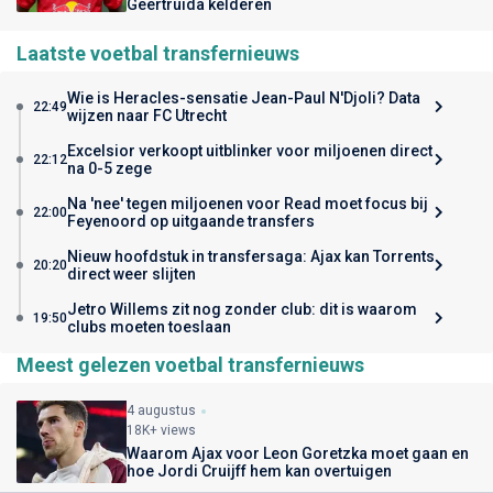
Geertruida kelderen
Laatste voetbal transfernieuws
Wie is Heracles-sensatie Jean-Paul N'Djoli? Data
22:49
wijzen naar FC Utrecht
Excelsior verkoopt uitblinker voor miljoenen direct
22:12
na 0-5 zege
Na 'nee' tegen miljoenen voor Read moet focus bij
22:00
Feyenoord op uitgaande transfers
Nieuw hoofdstuk in transfersaga: Ajax kan Torrents
20:20
direct weer slijten
Jetro Willems zit nog zonder club: dit is waarom
19:50
clubs moeten toeslaan
Meest gelezen voetbal transfernieuws
4 augustus
18K+ views
Waarom Ajax voor Leon Goretzka moet gaan en
hoe Jordi Cruijff hem kan overtuigen