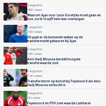
4 augustus
18K+ views
Waarom Ajax voor Leon Goretzka moet gaan en
hoe Jordi Cruijff hem kan overtuigen
1 augustus
15K+ views
Dit gaat er de komende weken op de
transfermarkt gebeuren bij Ajax
5 augustus
13K+ views
Anis Hadj Moussa bereikt hoogste
transferwaarde ooit
6 augustus
11K+ views
Transferstorm op komst bij Feyenoord als Anis
Hadj Moussa verkocht is
6 augustus
7K+ views
Feyenoord en PSV zien waarde Lutsharel