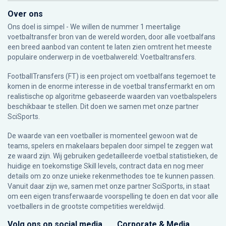
Over ons
Ons doel is simpel - We willen de nummer 1 meertalige
voetbaltransfer bron van de wereld worden, door alle voetbalfans
een breed aanbod van content te laten zien omtrent het meeste
populaire onderwerp in de voetbalwereld: Voetbaltransfers.
FootballTransfers (FT) is een project om voetbalfans tegemoet te
komen in de enorme interesse in de voetbal transfermarkt en om
realistische op algoritme gebaseerde waarden van voetbalspelers
beschikbaar te stellen. Dit doen we samen met onze partner
SciSports
.
De waarde van een voetballer is momenteel gewoon wat de
teams, spelers en makelaars bepalen door simpel te zeggen wat
ze waard zijn. Wij gebruiken gedetailleerde voetbal statistieken, de
huidige en toekomstige Skill levels, contract data en nog meer
details om zo onze unieke rekenmethodes toe te kunnen passen.
Vanuit daar zijn we, samen met onze partner SciSports, in staat
om een eigen transferwaarde voorspelling te doen en dat voor alle
voetballers in de grootste competities wereldwijd.
Volg ons op social media
Corporate & Media