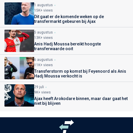
1 augustus
15K+ views
Dit gaat er de komende weken op de
transfermarkt gebeuren bij Ajax
5 augustus
13K+ views
Anis Hadj Moussa bereikt hoogste
transferwaarde ooit
6 augustus
11K+ views
Transferstorm op komst bij Feyenoord als Anis
Hadj Moussa verkocht is
29 juli
9K+ views
Ajax heeft Arokodare binnen, maar daar gaat het
niet bij blijven