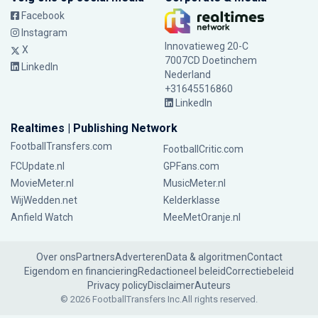
Facebook
Instagram
Innovatieweg 20-C
X
7007CD Doetinchem
LinkedIn
Nederland
+31645516860
LinkedIn
Realtimes | Publishing Network
FootballTransfers.com
FootballCritic.com
FCUpdate.nl
GPFans.com
MovieMeter.nl
MusicMeter.nl
WijWedden.net
Kelderklasse
Anfield Watch
MeeMetOranje.nl
Over ons
Partners
Adverteren
Data & algoritmen
Contact
Eigendom en financiering
Redactioneel beleid
Correctiebeleid
Privacy policy
Disclaimer
Auteurs
© 2026 FootballTransfers Inc.
All rights reserved.