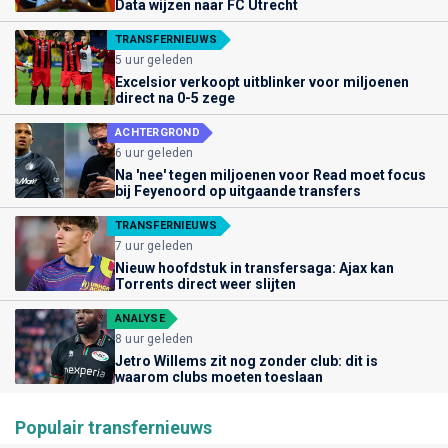
Data wijzen naar FC Utrecht
TRANSFERNIEUWS
5 uur geleden
Excelsior verkoopt uitblinker voor miljoenen
direct na 0-5 zege
ACHTERGROND
6 uur geleden
Na 'nee' tegen miljoenen voor Read moet focus
bij Feyenoord op uitgaande transfers
TRANSFERNIEUWS
7 uur geleden
Nieuw hoofdstuk in transfersaga: Ajax kan
Torrents direct weer slijten
ANALYSE
8 uur geleden
Jetro Willems zit nog zonder club: dit is
waarom clubs moeten toeslaan
Populair transfernieuws