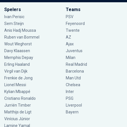
Spelers
Teams
Ivan Perisic
PSV
Sem Steijn
Feyenoord
Anis Hadj Moussa
Twente
Ruben van Bommel
AZ
Wout Weghorst
Ajax
Davy Klaassen
Juventus
Memphis Depay
Milan
Erling Haaland
Real Madrid
Virgil van Dijk
Barcelona
Frenkie de Jong
Man Utd
Lionel Messi
Chelsea
Kylian Mbappé
Inter
Cristiano Ronaldo
PSG
Jurriën Timber
Liverpool
Matthijs de Ligt
Bayern
Vinícius Júnior
Lamine Yamal