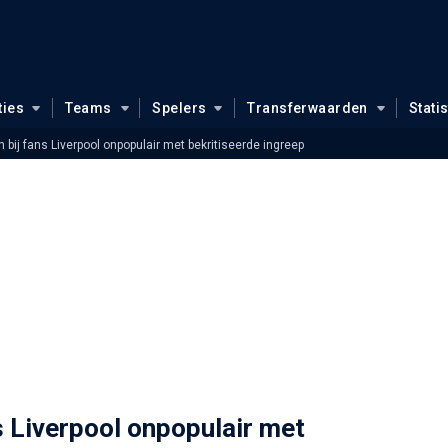
ties
Teams
Spelers
Transferwaarden
Stati
 bij fans Liverpool onpopulair met bekritiseerde ingreep
s Liverpool onpopulair met