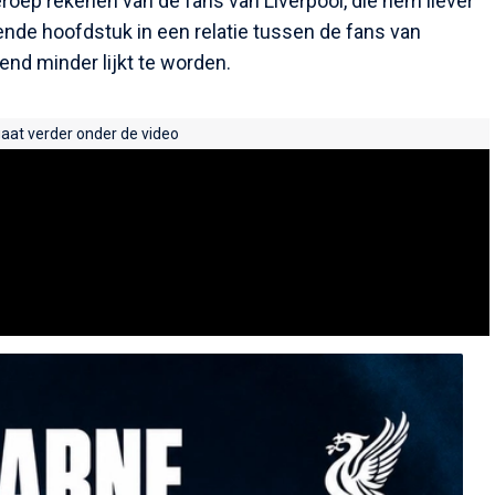
roep rekenen van de fans van Liverpool, die hem liever
ende hoofdstuk in een relatie tussen de fans van
end minder lijkt te worden.
gaat verder onder de video