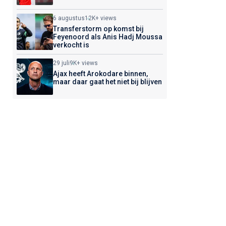
6 augustus
12K+ views
Transferstorm op komst bij
Feyenoord als Anis Hadj Moussa
verkocht is
29 juli
9K+ views
Ajax heeft Arokodare binnen,
maar daar gaat het niet bij blijven