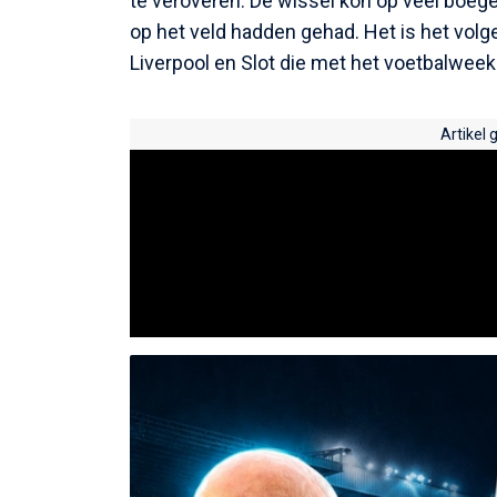
te veroveren. De wissel kon op veel boege
op het veld hadden gehad. Het is het volg
Liverpool en Slot die met het voetbalweek
Artikel 