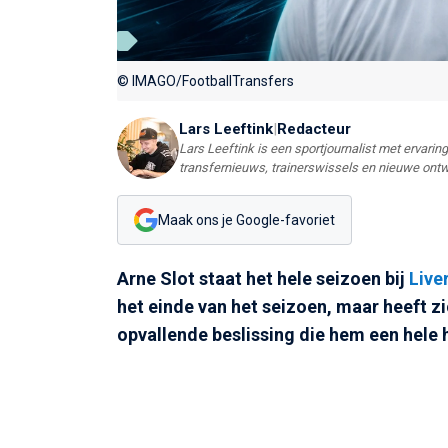
© IMAGO/FootballTransfers
Lars Leeftink
|
Redacteur
Lars Leeftink is een sportjournalist met ervaring 
transfernieuws, trainerswissels en nieuwe ontw
Maak ons je Google-favoriet
Arne Slot staat het hele seizoen bij
Live
het einde van het seizoen, maar heeft z
opvallende beslissing die hem een hele 