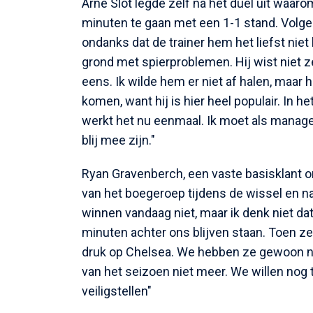
Arne Slot legde zelf na het duel uit waa
minuten te gaan met een 1-1 stand. Volge
ondanks dat de trainer hem het liefst niet
grond met spierproblemen. Hij wist niet z
eens. Ik wilde hem er niet af halen, maar h
komen, want hij is hier heel populair. In h
werkt het nu eenmaal. Ik moet als manag
blij mee zijn."
Ryan Gravenberch, een vaste basisklant ond
van het boegeroep tijdens de wissel en na
winnen vandaag niet, maar ik denk niet d
minuten achter ons blijven staan. Toen z
druk op Chelsea. We hebben ze gewoon nod
van het seizoen niet meer. We willen n
veiligstellen"