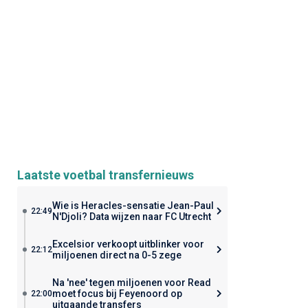
Laatste voetbal transfernieuws
Wie is Heracles-sensatie Jean-Paul
22:49
N'Djoli? Data wijzen naar FC Utrecht
Excelsior verkoopt uitblinker voor
22:12
miljoenen direct na 0-5 zege
Na 'nee' tegen miljoenen voor Read
moet focus bij Feyenoord op
22:00
uitgaande transfers