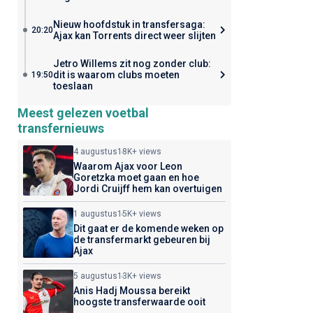
Nieuw hoofdstuk in transfersaga:
20:20
Ajax kan Torrents direct weer slijten
Jetro Willems zit nog zonder club:
dit is waarom clubs moeten
19:50
toeslaan
Meest gelezen voetbal
transfernieuws
4 augustus
18K+ views
Waarom Ajax voor Leon
Goretzka moet gaan en hoe
Jordi Cruijff hem kan overtuigen
1 augustus
15K+ views
Dit gaat er de komende weken op
de transfermarkt gebeuren bij
Ajax
5 augustus
13K+ views
Anis Hadj Moussa bereikt
hoogste transferwaarde ooit