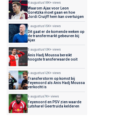
4 augustus
18K+ views
Waarom Ajax voor Leon
Goretzka moet gaan en hoe
Jordi Cruijff hem kan overtuigen
1 augustus
15K+ views
Dit gaat er de komende weken op
de transfermarkt gebeuren bij
Ajax
5 augustus
13K+ views
Anis Hadj Moussa bereikt
hoogste transferwaarde ooit
6 augustus
12K+ views
Transferstorm op komst bij
Feyenoord als Anis Hadj Moussa
verkocht is
6 augustus
7K+ views
Feyenoord en PSV zien waarde
Lutsharel Geertruida kelderen