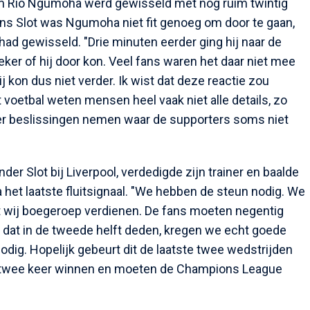
rom Rio Ngumoha werd gewisseld met nog ruim twintig
ns Slot was Ngumoha niet fit genoeg om door te gaan,
 had gewisseld. "Drie minuten eerder ging hij naar de
eker of hij door kon. Veel fans waren het daar niet mee
ij kon dus niet verder. Ik wist dat deze reactie zou
et voetbal weten mensen heel vaak niet alle details, zo
er beslissingen nemen waar de supporters soms niet
er Slot bij Liverpool, verdedigde zijn trainer en baalde
 het laatste fluitsignaal. "We hebben de steun nodig. We
at wij boegeroep verdienen. De fans moeten negentig
e dat in de tweede helft deden, kregen we echt goede
ig. Hopelijk gebeurt dit de laatste twee wedstrijden
og twee keer winnen en moeten de Champions League