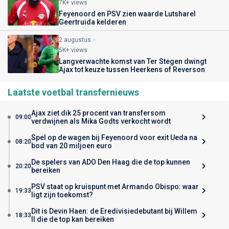
7K+ views
Feyenoord en PSV zien waarde Lutsharel
Geertruida kelderen
2 augustus
5K+ views
Langverwachte komst van Ter Stegen dwingt
Ajax tot keuze tussen Heerkens of Reverson
Laatste voetbal transfernieuws
Ajax ziet dik 25 procent van transfersom
09:00
verdwijnen als Mika Godts verkocht wordt
Spel op de wagen bij Feyenoord voor exit Ueda na
08:20
bod van 20 miljoen euro
De spelers van ADO Den Haag die de top kunnen
20:20
bereiken
PSV staat op kruispunt met Armando Obispo: waar
19:33
ligt zijn toekomst?
Dit is Devin Haen: de Eredivisiedebutant bij Willem
18:33
II die de top kan bereiken