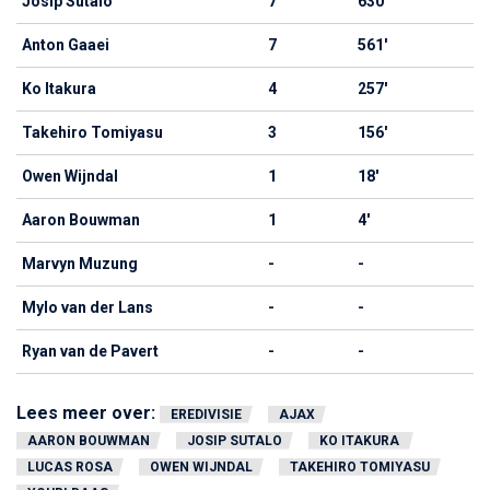
Josip Sutalo
7
630'
Anton Gaaei
7
561'
Ko Itakura
4
257'
Takehiro Tomiyasu
3
156'
Owen Wijndal
1
18'
Aaron Bouwman
1
4'
Marvyn Muzung
-
-
Mylo van der Lans
-
-
Ryan van de Pavert
-
-
Lees meer over:
EREDIVISIE
AJAX
AARON BOUWMAN
JOSIP SUTALO
KO ITAKURA
LUCAS ROSA
OWEN WIJNDAL
TAKEHIRO TOMIYASU