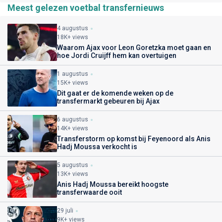
Meest gelezen voetbal transfernieuws
4 augustus
18K+ views
Waarom Ajax voor Leon Goretzka moet gaan en
hoe Jordi Cruijff hem kan overtuigen
1 augustus
15K+ views
Dit gaat er de komende weken op de
transfermarkt gebeuren bij Ajax
6 augustus
14K+ views
Transferstorm op komst bij Feyenoord als Anis
Hadj Moussa verkocht is
5 augustus
13K+ views
Anis Hadj Moussa bereikt hoogste
transferwaarde ooit
29 juli
9K+ views