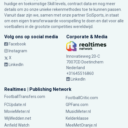
huidige en toekomstige Skill levels, contract data en nog meer
details om zo onze unieke rekenmethodes toe te kunnen passen.
Vanuit daar zijn we, samen met onze partner SciSports, in staat
om een eigen transferwaarde voorspelling te doen en dat voor alle
voetballers in de grootste competities wereldwijd.
Volg ons op social media
Corporate & Media
Facebook
Instagram
Innovatieweg 20-C
X
7007CD Doetinchem
LinkedIn
Nederland
+31645516860
LinkedIn
Realtimes | Publishing Network
FootballTransfers.com
FootballCritic.com
FCUpdate.nl
GPFans.com
MovieMeter.nl
MusicMeter.nl
WijWedden.net
Kelderklasse
Anfield Watch
MeeMetOranje.nl