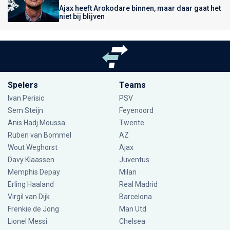
Ajax heeft Arokodare binnen, maar daar gaat het
niet bij blijven
Spelers
Teams
Ivan Perisic
PSV
Sem Steijn
Feyenoord
Anis Hadj Moussa
Twente
Ruben van Bommel
AZ
Wout Weghorst
Ajax
Davy Klaassen
Juventus
Memphis Depay
Milan
Erling Haaland
Real Madrid
Virgil van Dijk
Barcelona
Frenkie de Jong
Man Utd
Lionel Messi
Chelsea