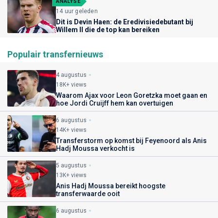
ANALYSE
14 uur geleden
Dit is Devin Haen: de Eredivisiedebutant bij
Willem II die de top kan bereiken
Populair transfernieuws
4 augustus
18K+ views
Waarom Ajax voor Leon Goretzka moet gaan en
hoe Jordi Cruijff hem kan overtuigen
6 augustus
14K+ views
Transferstorm op komst bij Feyenoord als Anis
Hadj Moussa verkocht is
5 augustus
13K+ views
Anis Hadj Moussa bereikt hoogste
transferwaarde ooit
6 augustus