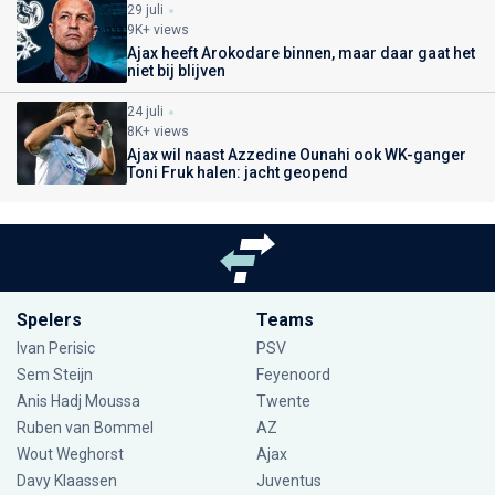
29 juli
9K+ views
Ajax heeft Arokodare binnen, maar daar gaat het
niet bij blijven
24 juli
8K+ views
Ajax wil naast Azzedine Ounahi ook WK-ganger
Toni Fruk halen: jacht geopend
Spelers
Teams
Ivan Perisic
PSV
Sem Steijn
Feyenoord
Anis Hadj Moussa
Twente
Ruben van Bommel
AZ
Wout Weghorst
Ajax
Davy Klaassen
Juventus