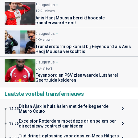
5 augustus
12K+ views
Anis Hadj Moussa bereikt hoogste
transferwaarde ooit
6 augustus
9K+ views
Transferstorm op komst bij Feyenoord als Anis
Hadj Moussa verkocht is
6 augustus
6K+ views
Feyenoord en PSV zien waarde Lutsharel
Geertruida kelderen
Laatste voetbal transfernieuws
Dit kan Ajax in huis halen met de felbegeerde
14:45
Mauro Couto
Excelsior Rotterdam moet deze drie spelers per
13:56
direct nieuw contract aanbieden
Tijd dringt: oplossing voor dossier-Mees Hilgers