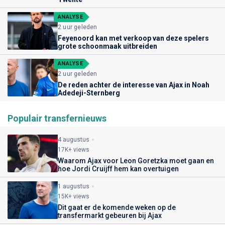
ANALYSE
2 uur geleden
Feyenoord kan met verkoop van deze spelers
grote schoonmaak uitbreiden
ANALYSE
2 uur geleden
De reden achter de interesse van Ajax in Noah
Adedeji-Sternberg
Populair transfernieuws
4 augustus
17K+ views
Waarom Ajax voor Leon Goretzka moet gaan en
hoe Jordi Cruijff hem kan overtuigen
1 augustus
15K+ views
Dit gaat er de komende weken op de
transfermarkt gebeuren bij Ajax