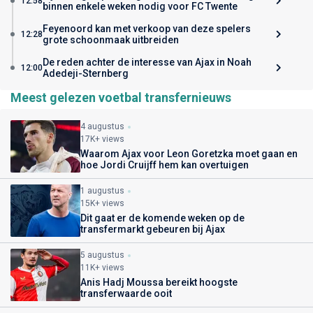
12:58
binnen enkele weken nodig voor FC Twente
Feyenoord kan met verkoop van deze spelers
12:28
grote schoonmaak uitbreiden
De reden achter de interesse van Ajax in Noah
12:00
Adedeji-Sternberg
Meest gelezen voetbal transfernieuws
4 augustus
17K+ views
Waarom Ajax voor Leon Goretzka moet gaan en
hoe Jordi Cruijff hem kan overtuigen
1 augustus
15K+ views
Dit gaat er de komende weken op de
transfermarkt gebeuren bij Ajax
5 augustus
11K+ views
Anis Hadj Moussa bereikt hoogste
transferwaarde ooit