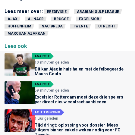
Lees meer over:
EREDIVISIE
ARABIAN GULF LEAGUE
AJAX
AL NASR
BRUGGE
EXCELSIOR
HOFFENHEIM
NAC BREDA
TWENTE
UTRECHT
MAROUAN AZARKAN
Lees ook
ANALYSE
10 minuten geleden
Dit kan Ajax in huis halen met de felbegeerde
Mauro Couto
ANALYSE
59 minuten geleden
Excelsior Rotterdam moet deze drie spelers
per direct nieuw contract aanbieden
ACHTERGROND
1 uur geleden
Tijd dringt: oplossing voor dossier-Mees
Hilgers binnen enkele weken nodig voor FC
Twente