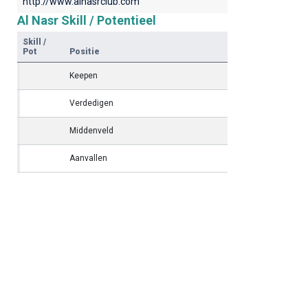
http://www.alnasrclub.com
Al Nasr Skill / Potentieel
Skill /
Pot
Positie
Keepen
Verdedigen
Middenveld
Aanvallen