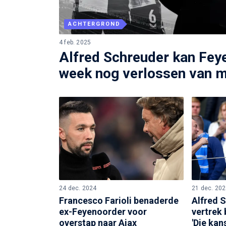
ACHTERGROND
4 feb. 2025
Alfred Schreuder kan Fey
week nog verlossen van m
24 dec. 2024
21 dec. 20
Francesco Farioli benaderde
Alfred 
ex-Feyenoorder voor
vertrek 
overstap naar Ajax
'Die kan