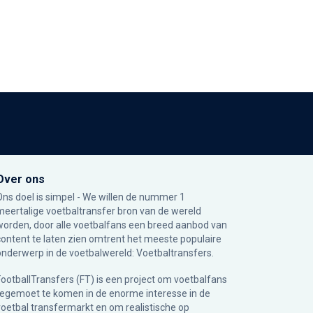
Over ons
Ons doel is simpel - We willen de nummer 1
meertalige voetbaltransfer bron van de wereld
worden, door alle voetbalfans een breed aanbod van
content te laten zien omtrent het meeste populaire
onderwerp in de voetbalwereld: Voetbaltransfers.
FootballTransfers (FT) is een project om voetbalfans
tegemoet te komen in de enorme interesse in de
voetbal transfermarkt en om realistische op