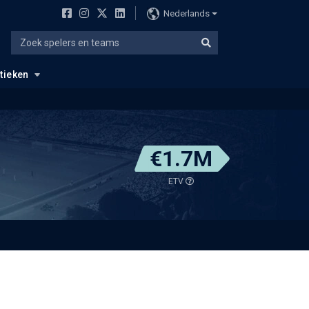
Nederlands
stieken
€1.7M
ETV