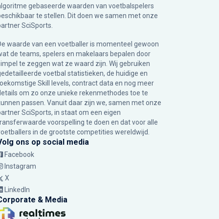
algoritme gebaseerde waarden van voetbalspelers
beschikbaar te stellen. Dit doen we samen met onze
partner
SciSports
.
De waarde van een voetballer is momenteel gewoon
wat de teams, spelers en makelaars bepalen door
simpel te zeggen wat ze waard zijn. Wij gebruiken
gedetailleerde voetbal statistieken, de huidige en
toekomstige Skill levels, contract data en nog meer
details om zo onze unieke rekenmethodes toe te
kunnen passen. Vanuit daar zijn we, samen met onze
partner SciSports, in staat om een eigen
transferwaarde voorspelling te doen en dat voor alle
voetballers in de grootste competities wereldwijd.
Volg ons op social media
Facebook
Instagram
X
LinkedIn
Corporate & Media