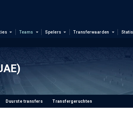
ties
Teams
Spelers
Transferwaarden
Stati
UAE)
Duurste transfers
Transfergeruchten