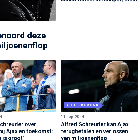
enoord deze
iljoenenflop
ACHTERGROND
24
11 sep. 2024
Schreuder over
Alfred Schreuder kan Ajax
bij Ajax en toekomst:
terugbetalen en verlossen
s is groot'
van miljoenenflop