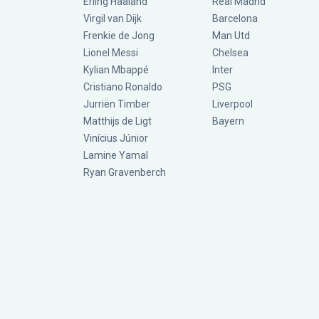
Erling Haaland
Real Madrid
Virgil van Dijk
Barcelona
Frenkie de Jong
Man Utd
Lionel Messi
Chelsea
Kylian Mbappé
Inter
Cristiano Ronaldo
PSG
Jurriën Timber
Liverpool
Matthijs de Ligt
Bayern
Vinícius Júnior
Lamine Yamal
Ryan Gravenberch