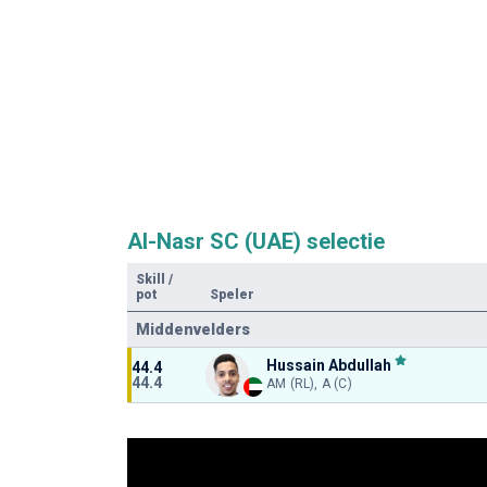
Al-Nasr SC (UAE) selectie
Skill
/
pot
Speler
Middenvelders
Hussain Abdullah
44.4
44.4
AM (RL), A (C)