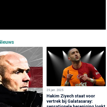
 Nieuws
25 jan. 2025
Hakim Ziyech staat voor
vertrek bij Galatasaray:
sensationele hereniging lonkt