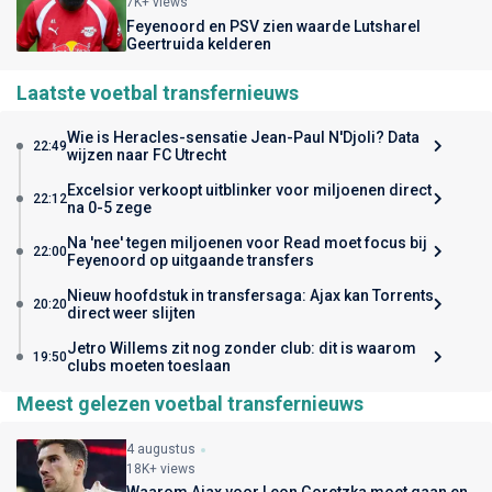
7K+ views
Feyenoord en PSV zien waarde Lutsharel
Geertruida kelderen
Laatste voetbal transfernieuws
Wie is Heracles-sensatie Jean-Paul N'Djoli? Data
22:49
wijzen naar FC Utrecht
Excelsior verkoopt uitblinker voor miljoenen direct
22:12
na 0-5 zege
Na 'nee' tegen miljoenen voor Read moet focus bij
22:00
Feyenoord op uitgaande transfers
Nieuw hoofdstuk in transfersaga: Ajax kan Torrents
20:20
direct weer slijten
Jetro Willems zit nog zonder club: dit is waarom
19:50
clubs moeten toeslaan
Meest gelezen voetbal transfernieuws
4 augustus
18K+ views
Waarom Ajax voor Leon Goretzka moet gaan en