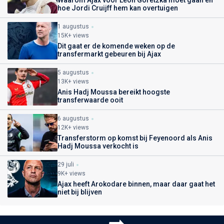
hoe Jordi Cruijff hem kan overtuigen
1 augustus
15K+ views
Dit gaat er de komende weken op de
transfermarkt gebeuren bij Ajax
5 augustus
13K+ views
Anis Hadj Moussa bereikt hoogste
transferwaarde ooit
6 augustus
12K+ views
Transferstorm op komst bij Feyenoord als Anis
Hadj Moussa verkocht is
29 juli
9K+ views
Ajax heeft Arokodare binnen, maar daar gaat het
niet bij blijven