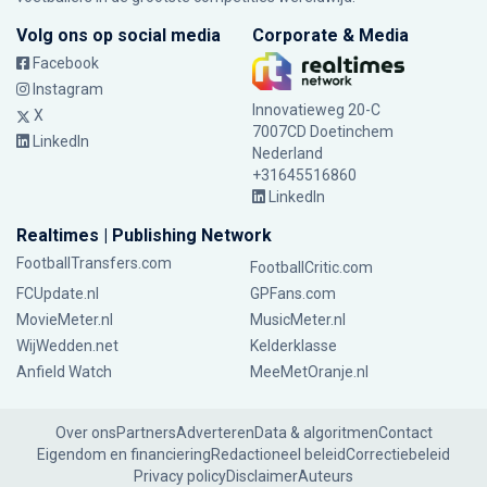
Volg ons op social media
Corporate & Media
Facebook
Instagram
Innovatieweg 20-C
X
7007CD Doetinchem
LinkedIn
Nederland
+31645516860
LinkedIn
Realtimes | Publishing Network
FootballTransfers.com
FootballCritic.com
FCUpdate.nl
GPFans.com
MovieMeter.nl
MusicMeter.nl
WijWedden.net
Kelderklasse
Anfield Watch
MeeMetOranje.nl
Over ons
Partners
Adverteren
Data & algoritmen
Contact
Eigendom en financiering
Redactioneel beleid
Correctiebeleid
Privacy policy
Disclaimer
Auteurs