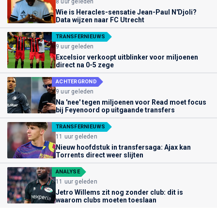
8 uur geleden
Wie is Heracles-sensatie Jean-Paul N'Djoli?
Data wijzen naar FC Utrecht
TRANSFERNIEUWS
9 uur geleden
Excelsior verkoopt uitblinker voor miljoenen
direct na 0-5 zege
ACHTERGROND
9 uur geleden
Na 'nee' tegen miljoenen voor Read moet focus
bij Feyenoord op uitgaande transfers
TRANSFERNIEUWS
11 uur geleden
Nieuw hoofdstuk in transfersaga: Ajax kan
Torrents direct weer slijten
ANALYSE
11 uur geleden
Jetro Willems zit nog zonder club: dit is
waarom clubs moeten toeslaan