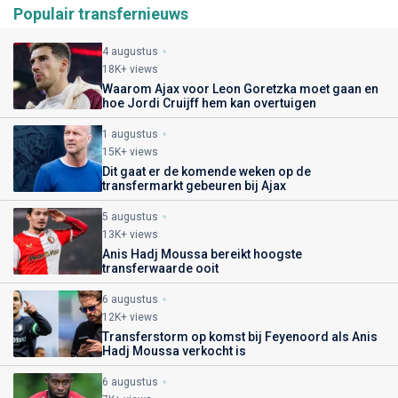
Populair transfernieuws
4 augustus
18K+ views
Waarom Ajax voor Leon Goretzka moet gaan en
hoe Jordi Cruijff hem kan overtuigen
1 augustus
15K+ views
Dit gaat er de komende weken op de
transfermarkt gebeuren bij Ajax
5 augustus
13K+ views
Anis Hadj Moussa bereikt hoogste
transferwaarde ooit
6 augustus
12K+ views
Transferstorm op komst bij Feyenoord als Anis
Hadj Moussa verkocht is
6 augustus