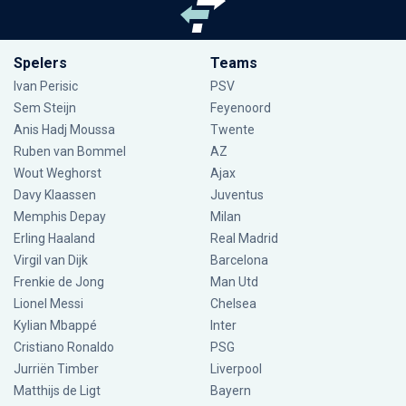
Spelers
Teams
Ivan Perisic
PSV
Sem Steijn
Feyenoord
Anis Hadj Moussa
Twente
Ruben van Bommel
AZ
Wout Weghorst
Ajax
Davy Klaassen
Juventus
Memphis Depay
Milan
Erling Haaland
Real Madrid
Virgil van Dijk
Barcelona
Frenkie de Jong
Man Utd
Lionel Messi
Chelsea
Kylian Mbappé
Inter
Cristiano Ronaldo
PSG
Jurriën Timber
Liverpool
Matthijs de Ligt
Bayern