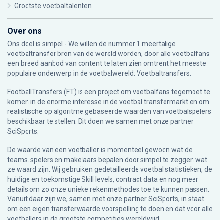
Grootste voetbaltalenten
Over ons
Ons doel is simpel - We willen de nummer 1 meertalige
voetbaltransfer bron van de wereld worden, door alle voetbalfans
een breed aanbod van content te laten zien omtrent het meeste
populaire onderwerp in de voetbalwereld: Voetbaltransfers.
FootballTransfers (FT) is een project om voetbalfans tegemoet te
komen in de enorme interesse in de voetbal transfermarkt en om
realistische op algoritme gebaseerde waarden van voetbalspelers
beschikbaar te stellen. Dit doen we samen met onze partner
SciSports
.
De waarde van een voetballer is momenteel gewoon wat de
teams, spelers en makelaars bepalen door simpel te zeggen wat
ze waard zijn. Wij gebruiken gedetailleerde voetbal statistieken, de
huidige en toekomstige Skill levels, contract data en nog meer
details om zo onze unieke rekenmethodes toe te kunnen passen.
Vanuit daar zijn we, samen met onze partner SciSports, in staat
om een eigen transferwaarde voorspelling te doen en dat voor alle
voetballers in de grootste competities wereldwijd.