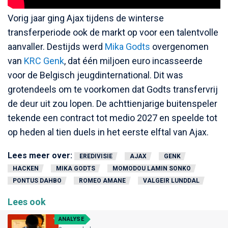
Vorig jaar ging Ajax tijdens de winterse
transferperiode ook de markt op voor een talentvolle
aanvaller. Destijds werd
Mika Godts
overgenomen
van
KRC Genk
, dat één miljoen euro incasseerde
voor de Belgisch jeugdinternational. Dit was
grotendeels om te voorkomen dat Godts transfervrij
de deur uit zou lopen. De achttienjarige buitenspeler
tekende een contract tot medio 2027 en speelde tot
op heden al tien duels in het eerste elftal van Ajax.
Lees meer over:
EREDIVISIE
AJAX
GENK
HACKEN
MIKA GODTS
MOMODOU LAMIN SONKO
PONTUS DAHBO
ROMEO AMANE
VALGEIR LUNDDAL
Lees ook
ANALYSE