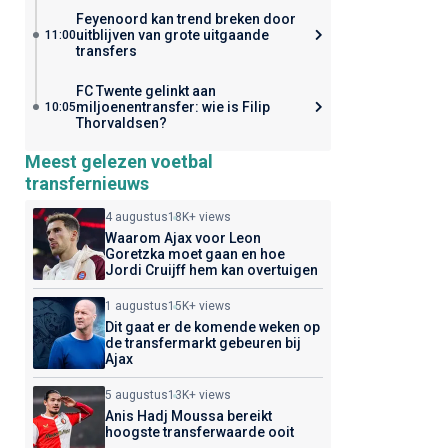
Feyenoord kan trend breken door
uitblijven van grote uitgaande
11:00
transfers
FC Twente gelinkt aan
miljoenentransfer: wie is Filip
10:05
Thorvaldsen?
Meest gelezen voetbal
transfernieuws
4 augustus
18K+ views
Waarom Ajax voor Leon
Goretzka moet gaan en hoe
Jordi Cruijff hem kan overtuigen
1 augustus
15K+ views
Dit gaat er de komende weken op
de transfermarkt gebeuren bij
Ajax
5 augustus
13K+ views
Anis Hadj Moussa bereikt
hoogste transferwaarde ooit