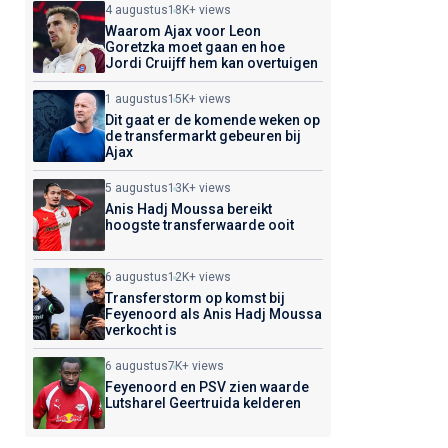
4 augustus
18K+ views
Waarom Ajax voor Leon
Goretzka moet gaan en hoe
Jordi Cruijff hem kan overtuigen
1 augustus
15K+ views
Dit gaat er de komende weken op
de transfermarkt gebeuren bij
Ajax
5 augustus
13K+ views
Anis Hadj Moussa bereikt
hoogste transferwaarde ooit
6 augustus
12K+ views
Transferstorm op komst bij
Feyenoord als Anis Hadj Moussa
verkocht is
6 augustus
7K+ views
Feyenoord en PSV zien waarde
Lutsharel Geertruida kelderen