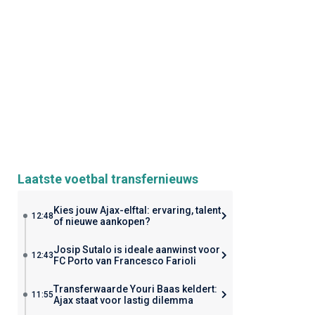
Laatste voetbal transfernieuws
Kies jouw Ajax-elftal: ervaring, talent
12:48
of nieuwe aankopen?
Josip Sutalo is ideale aanwinst voor
12:43
FC Porto van Francesco Farioli
Transferwaarde Youri Baas keldert:
11:55
Ajax staat voor lastig dilemma