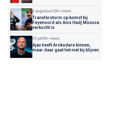
6 augustus
12K+ views
Transferstorm op komst bij
Feyenoord als Anis Hadj Moussa
verkocht is
29 juli
9K+ views
Ajax heeft Arokodare binnen,
maar daar gaat het niet bij blijven