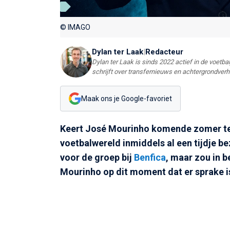
© IMAGO
Dylan ter Laak
|
Redacteur
Dylan ter Laak is sinds 2022 actief in de voetbal
schrijft over transfernieuws en achtergrondver
Maak ons je Google-favoriet
Keert José Mourinho komende zomer te
voetbalwereld inmiddels al een tijdje b
voor de groep bij
Benfica
, maar zou in b
Mourinho op dit moment dat er sprake i