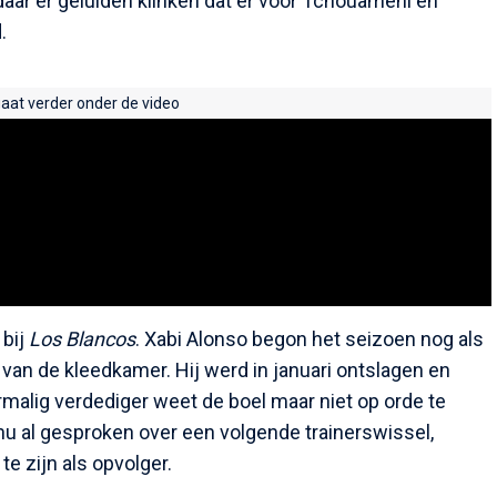
aar er geluiden klinken dat er voor Tchouaméni en
.
gaat verder onder de video
 bij
Los Blancos
. Xabi Alonso begon het seizoen nog als
l van de kleedkamer. Hij werd in januari ontslagen en
malig verdediger weet de boel maar niet op orde te
 nu al gesproken over een volgende trainerswissel,
te zijn als opvolger.