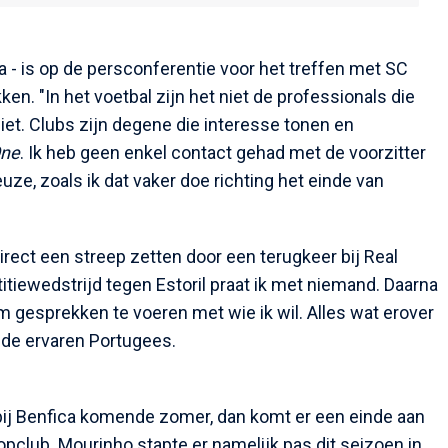
a - is op de persconferentie voor het treffen met SC
. "In het voetbal zijn het niet de professionals die
iet. Clubs zijn degene die interesse tonen en
One
. Ik heb geen enkel contact gehad met de voorzitter
euze, zoals ik dat vaker doe richting het einde van
rect een streep zetten door een terugkeer bij Real
titiewedstrijd tegen Estoril praat ik met niemand. Daarna
 om gesprekken te voeren met wie ik wil. Alles wat erover
t de ervaren Portugees.
ij Benfica komende zomer, dan komt er een einde aan
opclub. Mourinho stapte er namelijk pas dit seizoen in