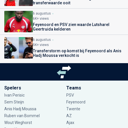
transferwaarde ooit
6 augustus
6K+ views
Feyenoord en PSV zien waarde Lutsharel
Geertruida kelderen
6 augustus
5K+ views
Transferstorm op komst bij Feyenoord als Anis
Hadj Moussa verkocht is
Spelers
Teams
Ivan Perisic
PSV
Sem Steijn
Feyenoord
Anis Hadj Moussa
Twente
Ruben van Bommel
AZ
Wout Weghorst
Ajax