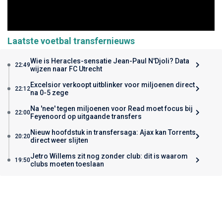
Laatste voetbal transfernieuws
Wie is Heracles-sensatie Jean-Paul N'Djoli? Data
22:49
wijzen naar FC Utrecht
Excelsior verkoopt uitblinker voor miljoenen direct
22:12
na 0-5 zege
Na 'nee' tegen miljoenen voor Read moet focus bij
22:00
Feyenoord op uitgaande transfers
Nieuw hoofdstuk in transfersaga: Ajax kan Torrents
20:20
direct weer slijten
Jetro Willems zit nog zonder club: dit is waarom
19:50
clubs moeten toeslaan