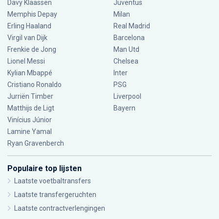
Davy Klaassen
Juventus
Memphis Depay
Milan
Erling Haaland
Real Madrid
Virgil van Dijk
Barcelona
Frenkie de Jong
Man Utd
Lionel Messi
Chelsea
Kylian Mbappé
Inter
Cristiano Ronaldo
PSG
Jurriën Timber
Liverpool
Matthijs de Ligt
Bayern
Vinícius Júnior
Lamine Yamal
Ryan Gravenberch
Populaire top lijsten
Laatste voetbaltransfers
Laatste transfergeruchten
Laatste contractverlengingen