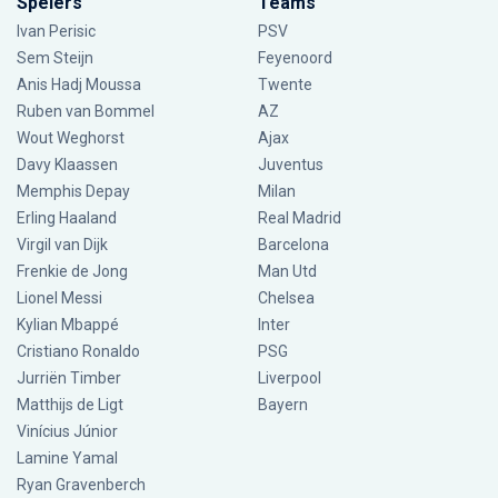
Spelers
Teams
Ivan Perisic
PSV
Sem Steijn
Feyenoord
Anis Hadj Moussa
Twente
Ruben van Bommel
AZ
Wout Weghorst
Ajax
Davy Klaassen
Juventus
Memphis Depay
Milan
Erling Haaland
Real Madrid
Virgil van Dijk
Barcelona
Frenkie de Jong
Man Utd
Lionel Messi
Chelsea
Kylian Mbappé
Inter
Cristiano Ronaldo
PSG
Jurriën Timber
Liverpool
Matthijs de Ligt
Bayern
Vinícius Júnior
Lamine Yamal
Ryan Gravenberch