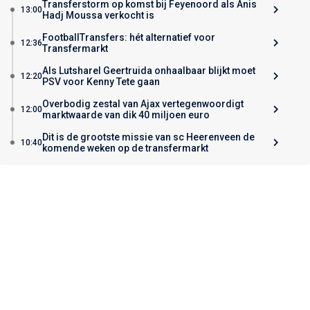
Transferstorm op komst bij Feyenoord als Anis
13:00
Hadj Moussa verkocht is
FootballTransfers: hét alternatief voor
12:36
Transfermarkt
Als Lutsharel Geertruida onhaalbaar blijkt moet
12:20
PSV voor Kenny Tete gaan
Overbodig zestal van Ajax vertegenwoordigt
12:00
marktwaarde van dik 40 miljoen euro
Dit is de grootste missie van sc Heerenveen de
10:40
komende weken op de transfermarkt