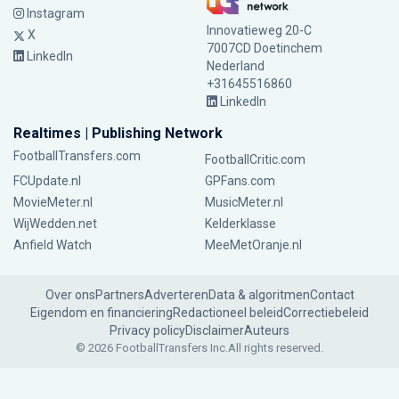
Instagram
Innovatieweg 20-C
X
7007CD Doetinchem
LinkedIn
Nederland
+31645516860
LinkedIn
Realtimes | Publishing Network
FootballTransfers.com
FootballCritic.com
FCUpdate.nl
GPFans.com
MovieMeter.nl
MusicMeter.nl
WijWedden.net
Kelderklasse
Anfield Watch
MeeMetOranje.nl
Over ons
Partners
Adverteren
Data & algoritmen
Contact
Eigendom en financiering
Redactioneel beleid
Correctiebeleid
Privacy policy
Disclaimer
Auteurs
© 2026 FootballTransfers Inc.
All rights reserved.