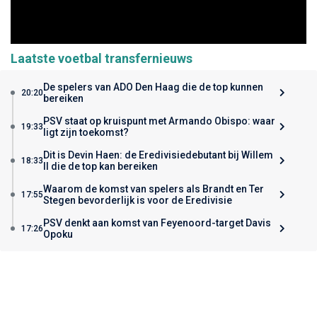
Laatste voetbal transfernieuws
De spelers van ADO Den Haag die de top kunnen
20:20
bereiken
PSV staat op kruispunt met Armando Obispo: waar
19:33
ligt zijn toekomst?
Dit is Devin Haen: de Eredivisiedebutant bij Willem
18:33
II die de top kan bereiken
Waarom de komst van spelers als Brandt en Ter
17:55
Stegen bevorderlijk is voor de Eredivisie
PSV denkt aan komst van Feyenoord-target Davis
17:26
Opoku