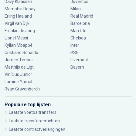
Davy Klaassen
Juventus
Memphis Depay
Milan
Erling Haaland
Real Madrid
Virgil van Dijk
Barcelona
Frenkie de Jong
Man Utd
Lionel Messi
Chelsea
Kylian Mbappé
Inter
Cristiano Ronaldo
PSG
Jurriën Timber
Liverpool
Matthijs de Ligt
Bayern
Vinícius Júnior
Lamine Yamal
Ryan Gravenberch
Populaire top lijsten
Laatste voetbaltransfers
Laatste transfergeruchten
Laatste contractverlengingen