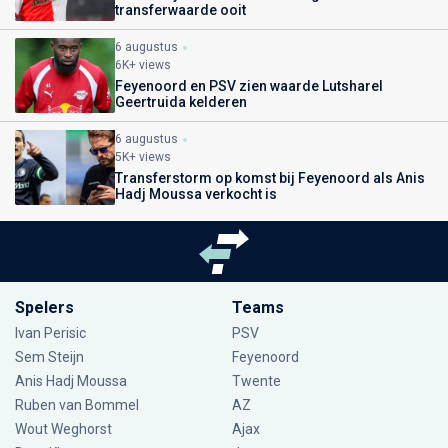
transferwaarde ooit
6 augustus
6K+ views
Feyenoord en PSV zien waarde Lutsharel
Geertruida kelderen
6 augustus
5K+ views
Transferstorm op komst bij Feyenoord als Anis
Hadj Moussa verkocht is
Spelers
Teams
Ivan Perisic
PSV
Sem Steijn
Feyenoord
Anis Hadj Moussa
Twente
Ruben van Bommel
AZ
Wout Weghorst
Ajax