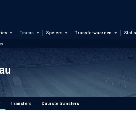
ties
Teams
Spelers
Transferwaarden
Stati
ws
au
s
Transfers
Duurste transfers