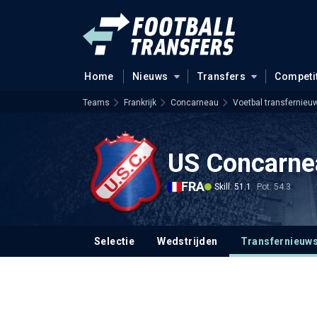
Home
Nieuws
Transfers
Competi
Teams
Frankrijk
Concarneau
Voetbal transfernieu
US Concarne
FRA
Skill: 51.1
Pot: 54.3
Selectie
Wedstrijden
Transfernieuw