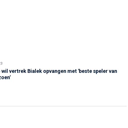
23
 wil vertrek Bialek opvangen met 'beste speler van
zoen'