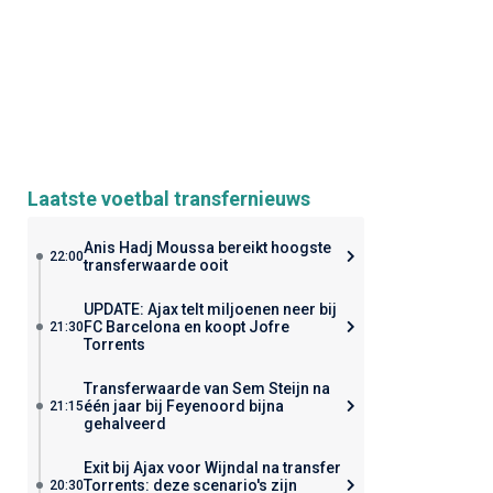
Laatste voetbal transfernieuws
Anis Hadj Moussa bereikt hoogste
22:00
transferwaarde ooit
UPDATE: Ajax telt miljoenen neer bij
FC Barcelona en koopt Jofre
21:30
Torrents
Transferwaarde van Sem Steijn na
één jaar bij Feyenoord bijna
21:15
gehalveerd
Exit bij Ajax voor Wijndal na transfer
Torrents: deze scenario's zijn
20:30