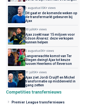
1 augustus
15K+ views
Dit gaat er de komende weken op
de transfermarkt gebeuren bij
Ajax
30 juli
6K+ views
Ajax zoekt naar 15 miljoen voor
Edson Álvarez: deze verkopen
kunnen helpen
2 augustus
5K+ views
Langverwachte komst van Ter
Stegen dwingt Ajax tot keuze
tussen Heerkens of Reverson
31 juli
5K+ views
Ajax ziet Jordi Cruijff en Michel
transformatie op middenveld in
gang zetten
Competities transfernieuws
Premier League transfernieuws