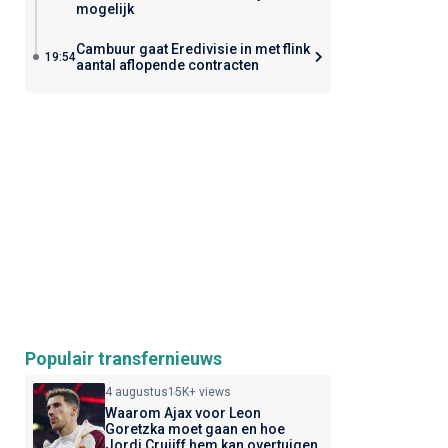
mogelijk
Cambuur gaat Eredivisie in met flink
19:54
aantal aflopende contracten
Populair transfernieuws
4 augustus
15K+ views
Waarom Ajax voor Leon
Goretzka moet gaan en hoe
Jordi Cruijff hem kan overtuigen