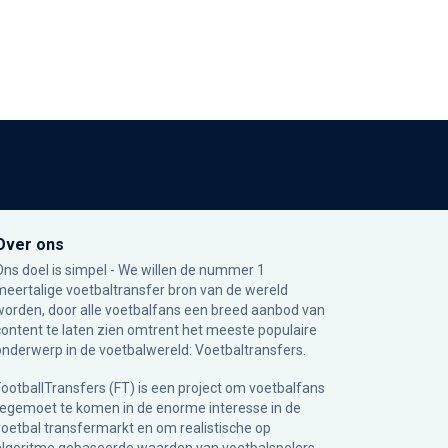
Over ons
Ons doel is simpel - We willen de nummer 1
meertalige voetbaltransfer bron van de wereld
worden, door alle voetbalfans een breed aanbod van
content te laten zien omtrent het meeste populaire
onderwerp in de voetbalwereld: Voetbaltransfers.
FootballTransfers (FT) is een project om voetbalfans
tegemoet te komen in de enorme interesse in de
voetbal transfermarkt en om realistische op