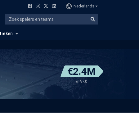
Nederlands
stieken
€2.4M
ETV