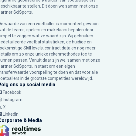
algoritme gebaseerde waarden van voetbalspelers
beschikbaar te stellen. Dit doen we samen met onze
partner
SciSports
.
De waarde van een voetballer is momenteel gewoon
wat de teams, spelers en makelaars bepalen door
simpel te zeggen wat ze waard zijn. Wij gebruiken
gedetailleerde voetbal statistieken, de huidige en
toekomstige Skill levels, contract data en nog meer
details om zo onze unieke rekenmethodes toe te
kunnen passen. Vanuit daar zijn we, samen met onze
partner SciSports, in staat om een eigen
transferwaarde voorspelling te doen en dat voor alle
voetballers in de grootste competities wereldwijd.
Volg ons op social media
Facebook
Instagram
X
LinkedIn
Corporate & Media