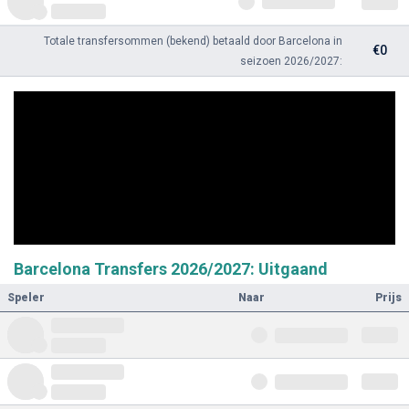
Totale transfersommen (bekend) betaald door Barcelona in
€0
seizoen 2026/2027:
Barcelona Transfers 2026/2027: Uitgaand
Speler
Naar
Prijs