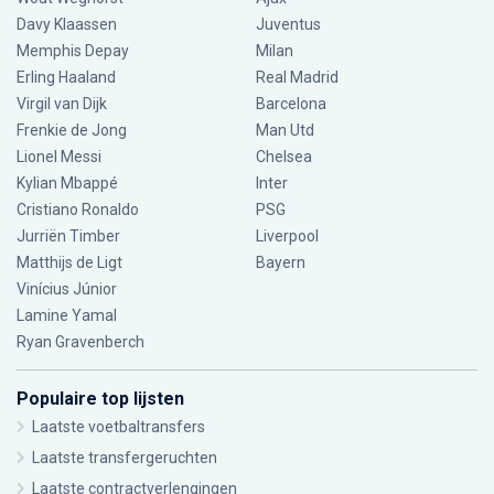
Davy Klaassen
Juventus
Memphis Depay
Milan
Erling Haaland
Real Madrid
Virgil van Dijk
Barcelona
Frenkie de Jong
Man Utd
Lionel Messi
Chelsea
Kylian Mbappé
Inter
Cristiano Ronaldo
PSG
Jurriën Timber
Liverpool
Matthijs de Ligt
Bayern
Vinícius Júnior
Lamine Yamal
Ryan Gravenberch
Populaire top lijsten
Laatste voetbaltransfers
Laatste transfergeruchten
Laatste contractverlengingen