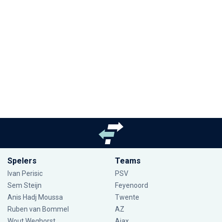
Spelers
Teams
Ivan Perisic
PSV
Sem Steijn
Feyenoord
Anis Hadj Moussa
Twente
Ruben van Bommel
AZ
Wout Weghorst
Ajax