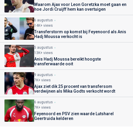
Waarom Ajax voor Leon Goretzka moet gaan en
hoe Jordi Cruijff hem kan overtuigen
6 augustus
14K+ views
Transferstorm op komst bij Feyenoord als Anis
Hadj Moussa verkocht is
5 augustus
13K+ views
Anis Hadj Moussa bereikt hoogste
transferwaarde ooit
9 augustus
7K+ views
Ajax ziet dik 25 procent van transfersom
verdwijnen als Mika Godts verkocht wordt
6 augustus
7K+ views
Feyenoord en PSV zien waarde Lutsharel
Geertruida kelderen