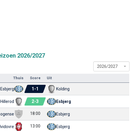
eizoen 2026/2027
2026/2027
Thuis
Score
Uit
1
-
1
Esbjerg
Kolding
2
-
3
Hillerod
Esbjerg
18:00
ogense
Esbjerg
13:00
vidovre
Esbjerg