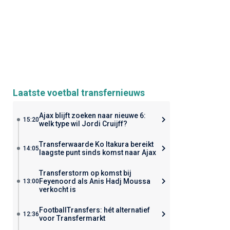
Laatste voetbal transfernieuws
Ajax blijft zoeken naar nieuwe 6:
15:20
welk type wil Jordi Cruijff?
Transferwaarde Ko Itakura bereikt
14:05
laagste punt sinds komst naar Ajax
Transferstorm op komst bij
Feyenoord als Anis Hadj Moussa
13:00
verkocht is
FootballTransfers: hét alternatief
12:36
voor Transfermarkt