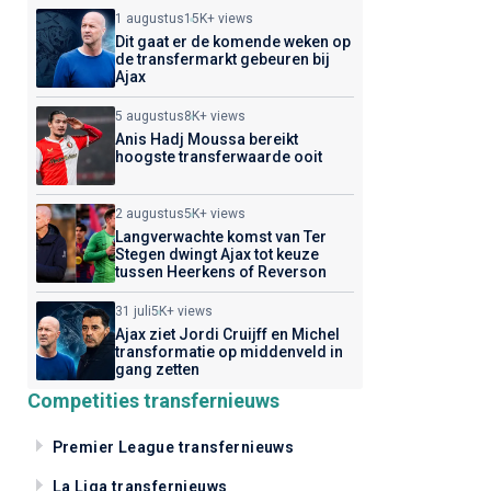
1 augustus
15K+ views
Dit gaat er de komende weken op
de transfermarkt gebeuren bij
Ajax
5 augustus
8K+ views
Anis Hadj Moussa bereikt
hoogste transferwaarde ooit
2 augustus
5K+ views
Langverwachte komst van Ter
Stegen dwingt Ajax tot keuze
tussen Heerkens of Reverson
31 juli
5K+ views
Ajax ziet Jordi Cruijff en Michel
transformatie op middenveld in
gang zetten
Competities transfernieuws
Premier League transfernieuws
La Liga transfernieuws