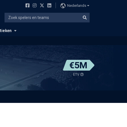
Nederlands
stieken
€5M
ETV