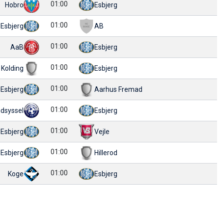
01:00
Hobro
Esbjerg
01:00
Esbjerg
AB
01:00
AaB
Esbjerg
01:00
Kolding
Esbjerg
01:00
Esbjerg
Aarhus Fremad
01:00
dsyssel
Esbjerg
01:00
Esbjerg
Vejle
01:00
Esbjerg
Hillerod
01:00
Koge
Esbjerg