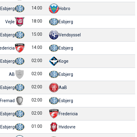
14:00
Esbjerg
Hobro
18:00
Vejle
Esbjerg
15:00
Esbjerg
Vendsyssel
14:00
edericia
Esbjerg
02:00
Esbjerg
Koge
02:00
AB
Esbjerg
02:00
Esbjerg
AaB
02:00
 Fremad
Esbjerg
02:00
Esbjerg
Fredericia
01:00
Esbjerg
Hvidovre