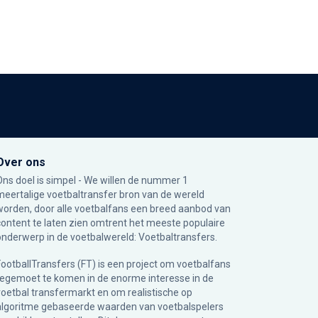
Over ons
Ons doel is simpel - We willen de nummer 1
meertalige voetbaltransfer bron van de wereld
worden, door alle voetbalfans een breed aanbod van
content te laten zien omtrent het meeste populaire
onderwerp in de voetbalwereld: Voetbaltransfers.
FootballTransfers (FT) is een project om voetbalfans
tegemoet te komen in de enorme interesse in de
voetbal transfermarkt en om realistische op
algoritme gebaseerde waarden van voetbalspelers