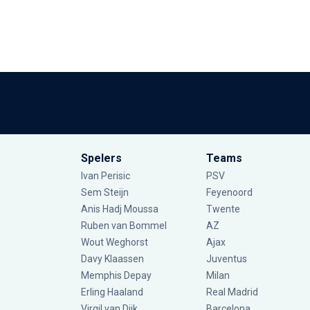
Spelers
Teams
Ivan Perisic
PSV
Sem Steijn
Feyenoord
Anis Hadj Moussa
Twente
Ruben van Bommel
AZ
Wout Weghorst
Ajax
Davy Klaassen
Juventus
Memphis Depay
Milan
Erling Haaland
Real Madrid
Virgil van Dijk
Barcelona