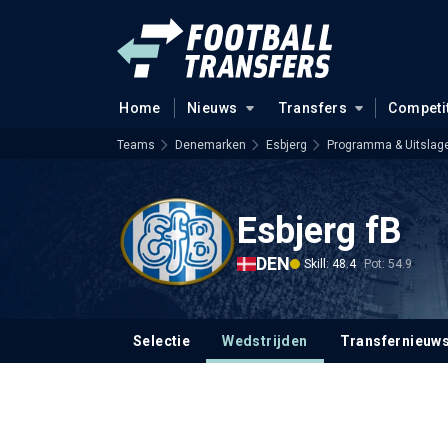
Home
Nieuws
Transfers
Competi
Teams
Denemarken
Esbjerg
Programma & Uitslag
Esbjerg fB
DEN
Skill: 48.4
Pot: 54.9
Selectie
Wedstrijden
Transfernieuw