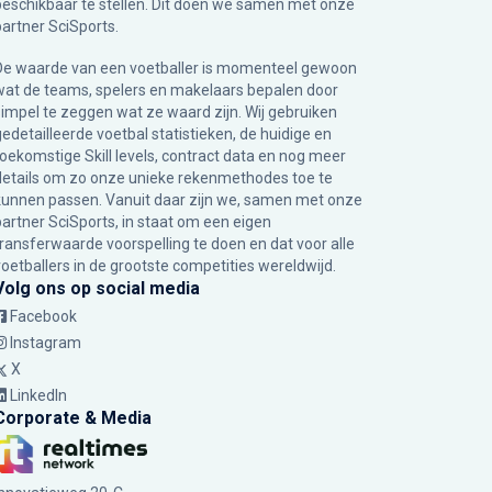
beschikbaar te stellen. Dit doen we samen met onze
partner
SciSports
.
De waarde van een voetballer is momenteel gewoon
wat de teams, spelers en makelaars bepalen door
simpel te zeggen wat ze waard zijn. Wij gebruiken
gedetailleerde voetbal statistieken, de huidige en
toekomstige Skill levels, contract data en nog meer
details om zo onze unieke rekenmethodes toe te
kunnen passen. Vanuit daar zijn we, samen met onze
partner SciSports, in staat om een eigen
transferwaarde voorspelling te doen en dat voor alle
voetballers in de grootste competities wereldwijd.
Volg ons op social media
Facebook
Instagram
X
LinkedIn
Corporate & Media