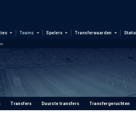
ties
Teams
Spelers
Transferwaarden
Stati
en
s
Transfers
Duurste transfers
Transfergeruchten