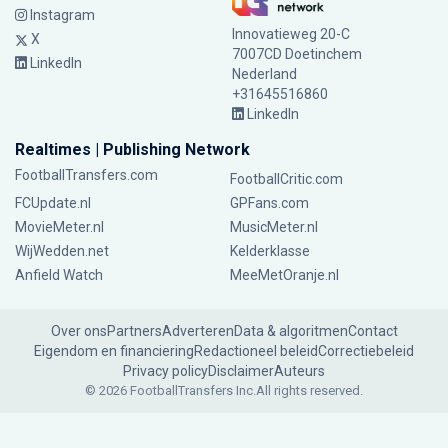
Instagram
Innovatieweg 20-C
X
7007CD Doetinchem
LinkedIn
Nederland
+31645516860
LinkedIn
Realtimes | Publishing Network
FootballTransfers.com
FootballCritic.com
FCUpdate.nl
GPFans.com
MovieMeter.nl
MusicMeter.nl
WijWedden.net
Kelderklasse
Anfield Watch
MeeMetOranje.nl
Over ons
Partners
Adverteren
Data & algoritmen
Contact
Eigendom en financiering
Redactioneel beleid
Correctiebeleid
Privacy policy
Disclaimer
Auteurs
© 2026 FootballTransfers Inc.
All rights reserved.