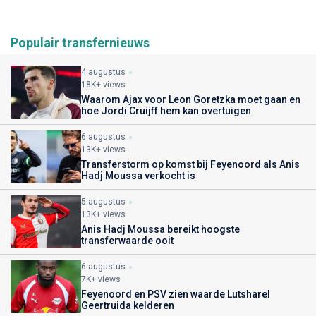
Populair transfernieuws
4 augustus
18K+ views
Waarom Ajax voor Leon Goretzka moet gaan en
hoe Jordi Cruijff hem kan overtuigen
6 augustus
13K+ views
Transferstorm op komst bij Feyenoord als Anis
Hadj Moussa verkocht is
5 augustus
13K+ views
Anis Hadj Moussa bereikt hoogste
transferwaarde ooit
6 augustus
7K+ views
Feyenoord en PSV zien waarde Lutsharel
Geertruida kelderen