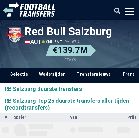
Red Bull Salzburg
AUT
Skill: 56.7
Pot: 67.4
€139.7M
ETV
Selectie
Wedstrijden
Transfernieuws
Transf
RB Salzburg duurste transfers
RB Salzburg Top 25 duurste transfers aller tijden
(recordtransfers)
#
Speler
Van
Prijs