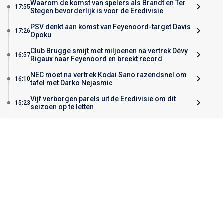
Waarom de komst van spelers als Brandt en Ter
17:55
Stegen bevorderlijk is voor de Eredivisie
PSV denkt aan komst van Feyenoord-target Davis
17:26
Opoku
Club Brugge smijt met miljoenen na vertrek Dévy
16:57
Rigaux naar Feyenoord en breekt record
NEC moet na vertrek Kodai Sano razendsnel om
16:10
tafel met Darko Nejasmic
Vijf verborgen parels uit de Eredivisie om dit
15:23
seizoen op te letten