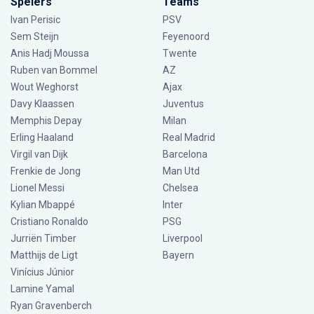
Spelers
Teams
Ivan Perisic
PSV
Sem Steijn
Feyenoord
Anis Hadj Moussa
Twente
Ruben van Bommel
AZ
Wout Weghorst
Ajax
Davy Klaassen
Juventus
Memphis Depay
Milan
Erling Haaland
Real Madrid
Virgil van Dijk
Barcelona
Frenkie de Jong
Man Utd
Lionel Messi
Chelsea
Kylian Mbappé
Inter
Cristiano Ronaldo
PSG
Jurriën Timber
Liverpool
Matthijs de Ligt
Bayern
Vinícius Júnior
Lamine Yamal
Ryan Gravenberch