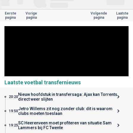
Eerste
Vorige
Volgende
Laatste
pagina
pagina
pagina
pagina
Laatste voetbal transfernieuws
Nieuw hoofdstuk in transfersaga: Ajax kan Torrents
20:20
direct weer slijten
Jetro Willems zit nog zonder club: dit is waarom
19:50
clubs moeten toeslaan
SC Heerenveen moet profiteren van situatie Sam
19:25
Lammers bij FC Twente