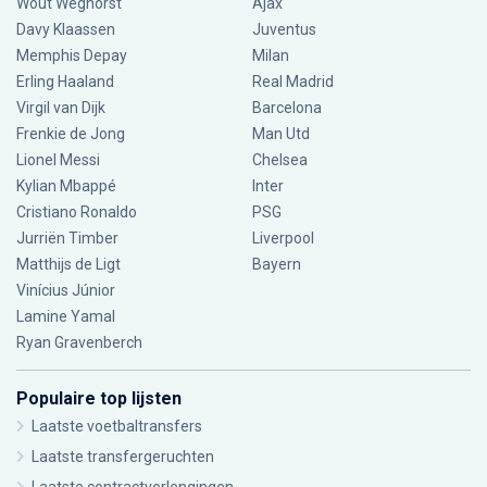
Wout Weghorst
Ajax
Davy Klaassen
Juventus
Memphis Depay
Milan
Erling Haaland
Real Madrid
Virgil van Dijk
Barcelona
Frenkie de Jong
Man Utd
Lionel Messi
Chelsea
Kylian Mbappé
Inter
Cristiano Ronaldo
PSG
Jurriën Timber
Liverpool
Matthijs de Ligt
Bayern
Vinícius Júnior
Lamine Yamal
Ryan Gravenberch
Populaire top lijsten
Laatste voetbaltransfers
Laatste transfergeruchten