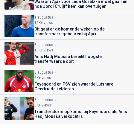
Waarom Ajax voor Leon Goretzka moet gaan en
hoe Jordi Cruijff hem kan overtuigen
1 augustus
15K+ views
Dit gaat er de komende weken op de
transfermarkt gebeuren bij Ajax
5 augustus
10K+ views
Anis Hadj Moussa bereikt hoogste
transferwaarde ooit
6 augustus
6K+ views
Feyenoord en PSV zien waarde Lutsharel
Geertruida kelderen
6 augustus
5K+ views
Transferstorm op komst bij Feyenoord als Anis
Hadj Moussa verkocht is