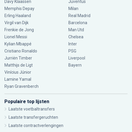
Davy Klaassen
Juventus
Memphis Depay
Milan
Erling Haaland
Real Madrid
Virgil van Dijk
Barcelona
Frenkie de Jong
Man Utd
Lionel Messi
Chelsea
Kylian Mbappé
Inter
Cristiano Ronaldo
PSG
Jurriën Timber
Liverpool
Matthijs de Ligt
Bayern
Vinícius Júnior
Lamine Yamal
Ryan Gravenberch
Populaire top lijsten
Laatste voetbaltransfers
Laatste transfergeruchten
Laatste contractverlengingen