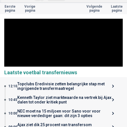
Eerste
Vorige
Volgende
Laatste
pagina
pagina
pagina
pagina
Laatste voetbal transfernieuws
Topclubs Eredivisie zetten belangrijke stap met
12:10
ingrijpende transfermaatregel
Kenneth Taylor ziet marktwaarde na vertrek bij Ajax
10:45
dalen tot onder kritiek punt
NEC moet na 15 miljoen voor Sano voor voor
10:00
nieuwe verdediger gaan: dit zijn 3 opties
Ajax ziet dik 25 procent van transfersom
09:00