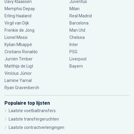
Davy Klaassen
Juventus
Memphis Depay
Milan
Erling Haaland
Real Madrid
Virgil van Dijk
Barcelona
Frenkie de Jong
Man Utd
Lionel Messi
Chelsea
Kylian Mbappé
Inter
Cristiano Ronaldo
PSG
Jurriën Timber
Liverpool
Matthijs de Ligt
Bayern
Vinícius Júnior
Lamine Yamal
Ryan Gravenberch
Populaire top lijsten
Laatste voetbaltransfers
Laatste transfergeruchten
Laatste contractverlengingen