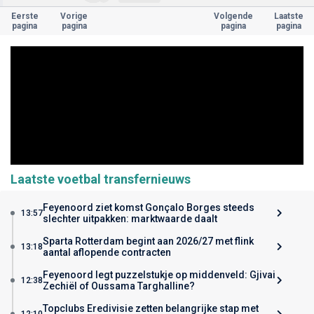
Eerste
Vorige
Volgende
Laatste
pagina
pagina
pagina
pagina
Laatste voetbal transfernieuws
Feyenoord ziet komst Gonçalo Borges steeds
13:57
slechter uitpakken: marktwaarde daalt
Sparta Rotterdam begint aan 2026/27 met flink
13:18
aantal aflopende contracten
Feyenoord legt puzzelstukje op middenveld: Gjivai
12:38
Zechiël of Oussama Targhalline?
Topclubs Eredivisie zetten belangrijke stap met
12:10