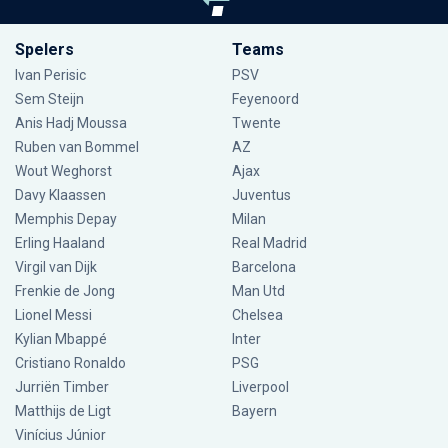
Spelers
Teams
Ivan Perisic
PSV
Sem Steijn
Feyenoord
Anis Hadj Moussa
Twente
Ruben van Bommel
AZ
Wout Weghorst
Ajax
Davy Klaassen
Juventus
Memphis Depay
Milan
Erling Haaland
Real Madrid
Virgil van Dijk
Barcelona
Frenkie de Jong
Man Utd
Lionel Messi
Chelsea
Kylian Mbappé
Inter
Cristiano Ronaldo
PSG
Jurriën Timber
Liverpool
Matthijs de Ligt
Bayern
Vinícius Júnior