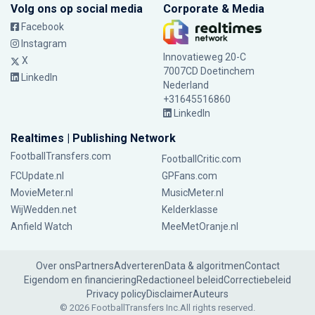
Volg ons op social media
Corporate & Media
Facebook
Instagram
Innovatieweg 20-C
X
7007CD Doetinchem
LinkedIn
Nederland
+31645516860
LinkedIn
Realtimes | Publishing Network
FootballTransfers.com
FootballCritic.com
FCUpdate.nl
GPFans.com
MovieMeter.nl
MusicMeter.nl
WijWedden.net
Kelderklasse
Anfield Watch
MeeMetOranje.nl
Over ons
Partners
Adverteren
Data & algoritmen
Contact
Eigendom en financiering
Redactioneel beleid
Correctiebeleid
Privacy policy
Disclaimer
Auteurs
© 2026 FootballTransfers Inc.
All rights reserved.