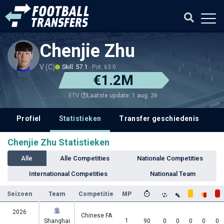
Chenjie Zhu
V (C)
Skill: 57.1
Pot: 63.0
€1.2M
Laatste update: 1 aug. 26
ETV
Profiel
Statistieken
Transfer geschiedenis
V
Chenjie Zhu Statistieken
Alle
Alle Competities
Nationale Competities
Internationaal Competities
Nationaal Team
Seizoen
Team
Competitie
MP
2026
Chinese FA
1
Shanghai
90
0
0
0
0
0