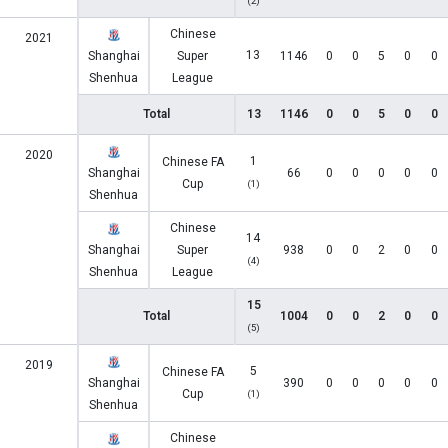
(2)
Chinese
2021
13
Shanghai
Super
1146
0
0
5
0
0
Shenhua
League
Total
13
1146
0
0
5
0
0
2020
1
Chinese FA
Shanghai
66
0
0
0
0
0
Cup
(1)
Shenhua
Chinese
14
Shanghai
Super
938
0
0
2
0
0
(4)
Shenhua
League
15
Total
1004
0
0
2
0
0
(5)
2019
5
Chinese FA
Shanghai
390
0
0
0
0
0
Cup
(1)
Shenhua
Chinese