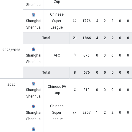
Cup
Shenhua
Chinese
20
Shanghai
Super
1776
4
2
2
0
0
Shenhua
League
Total
21
1866
4
2
2
0
0
2025/2026
8
Shanghai
AFC
676
0
0
0
0
0
Shenhua
Total
8
676
0
0
0
0
0
2025
Chinese FA
2
Shanghai
210
0
0
0
0
0
Cup
Shenhua
Chinese
27
Shanghai
Super
2357
1
2
2
0
0
Shenhua
League