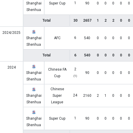
1
Shanghai
Super Cup
90
0
0
0
0
0
Shenhua
Total
30
2657
1
2
2
0
0
2024/2025
6
Shanghai
AFC
540
0
0
0
0
0
Shenhua
Total
6
540
0
0
0
0
0
2024
2
Chinese FA
Shanghai
90
0
0
0
0
0
Cup
(1)
Shenhua
Chinese
24
Shanghai
Super
2160
2
1
0
0
0
Shenhua
League
1
Shanghai
Super Cup
90
0
0
0
0
0
Shenhua