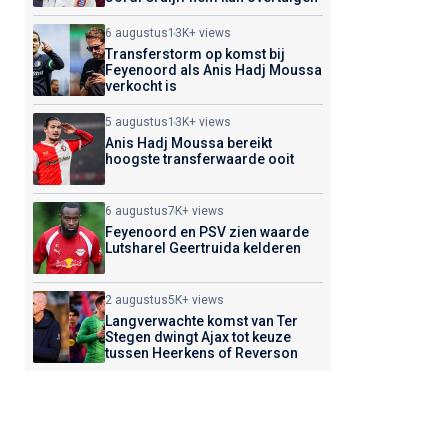
6 augustus
13K+ views
Transferstorm op komst bij
Feyenoord als Anis Hadj Moussa
verkocht is
5 augustus
13K+ views
Anis Hadj Moussa bereikt
hoogste transferwaarde ooit
6 augustus
7K+ views
Feyenoord en PSV zien waarde
Lutsharel Geertruida kelderen
2 augustus
5K+ views
Langverwachte komst van Ter
Stegen dwingt Ajax tot keuze
tussen Heerkens of Reverson