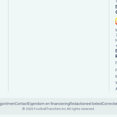
lgoritmen
Contact
Eigendom en financiering
Redactioneel beleid
Correcti
© 2026 FootballTransfers Inc.
All rights reserved.