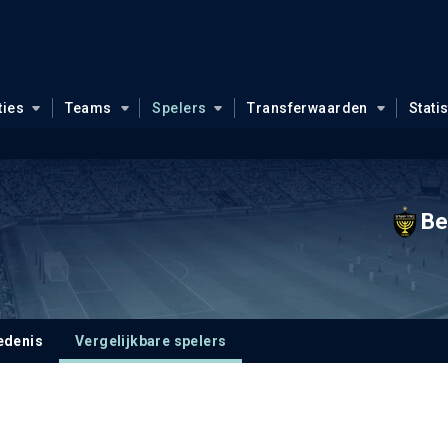
ties
Teams
Spelers
Transferwaarden
Stati
Be
edenis
Vergelijkbare spelers