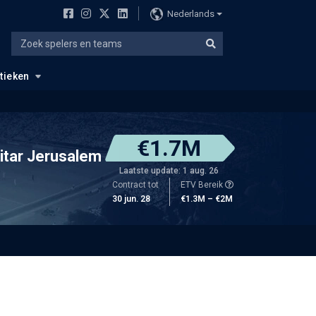
Nederlands
stieken
€1.7M
itar Jerusalem
Laatste update: 1 aug. 26
Contract tot
ETV Bereik
30 jun. 28
€1.3M – €2M