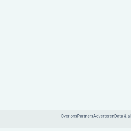
Over ons
Partners
Adverteren
Data & a