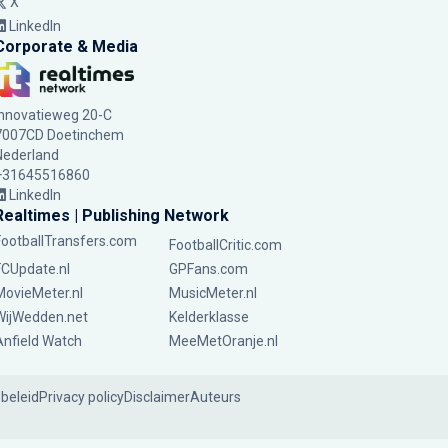
X
LinkedIn
Corporate & Media
Innovatieweg 20-C
7007CD Doetinchem
Nederland
+31645516860
LinkedIn
Realtimes | Publishing Network
FootballTransfers.com
FootballCritic.com
FCUpdate.nl
GPFans.com
MovieMeter.nl
MusicMeter.nl
WijWedden.net
Kelderklasse
Anfield Watch
MeeMetOranje.nl
ebeleid
Privacy policy
Disclaimer
Auteurs