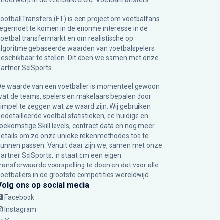
onderwerp in de voetbalwereld: Voetbaltransfers.
FootballTransfers (FT) is een project om voetbalfans
tegemoet te komen in de enorme interesse in de
voetbal transfermarkt en om realistische op
algoritme gebaseerde waarden van voetbalspelers
beschikbaar te stellen. Dit doen we samen met onze
partner
SciSports
.
De waarde van een voetballer is momenteel gewoon
wat de teams, spelers en makelaars bepalen door
simpel te zeggen wat ze waard zijn. Wij gebruiken
gedetailleerde voetbal statistieken, de huidige en
toekomstige Skill levels, contract data en nog meer
details om zo onze unieke rekenmethodes toe te
kunnen passen. Vanuit daar zijn we, samen met onze
partner SciSports, in staat om een eigen
transferwaarde voorspelling te doen en dat voor alle
voetballers in de grootste competities wereldwijd.
Volg ons op social media
Facebook
Instagram