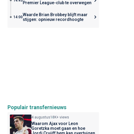
14:43
Premier League-club te overwegen
Waarde Brian Brobbey blijft maar
14:00
stijgen: opnieuw recordhoogte
Populair transfernieuws
4 augustus
18K+ views
Waarom Ajax voor Leon
Goretzka moet gaan en hoe
Jordi Cruijff hem kan overtuigen