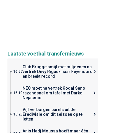
Laatste voetbal transfernieuws
Club Brugge smijt met miljoenen na
vertrek Dévy Rigaux naar Feyenoord
16:57
en breekt record
NEC moet na vertrek Kodai Sano
razendsnel om tafel met Darko
16:10
Nejasmic
Vijf verborgen parels uit de
Eredivisie om dit seizoen op te
15:23
letten
Anis Hadj Moussa hoeft maar één