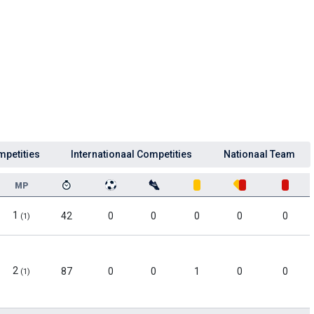
mpetities
Internationaal Competities
Nationaal Team
MP
1
42
0
0
0
0
0
(1)
2
87
0
0
1
0
0
(1)