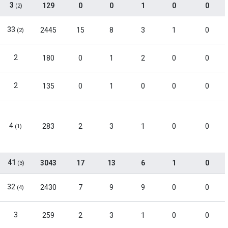
3
129
0
0
1
0
0
(2)
33
2445
15
8
3
1
0
(2)
2
180
0
1
2
0
0
2
135
0
1
0
0
0
4
283
2
3
1
0
0
(1)
41
3043
17
13
6
1
0
(3)
32
2430
7
9
9
0
0
(4)
3
259
2
3
1
0
0