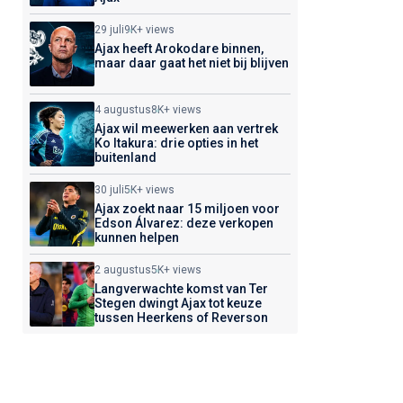
29 juli
9K+ views
Ajax heeft Arokodare binnen,
maar daar gaat het niet bij blijven
4 augustus
8K+ views
Ajax wil meewerken aan vertrek
Ko Itakura: drie opties in het
buitenland
30 juli
5K+ views
Ajax zoekt naar 15 miljoen voor
Edson Álvarez: deze verkopen
kunnen helpen
2 augustus
5K+ views
Langverwachte komst van Ter
Stegen dwingt Ajax tot keuze
tussen Heerkens of Reverson