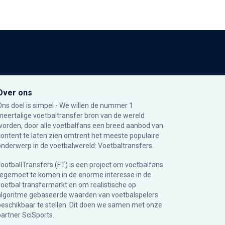
Over ons
Ons doel is simpel - We willen de nummer 1
meertalige voetbaltransfer bron van de wereld
worden, door alle voetbalfans een breed aanbod van
content te laten zien omtrent het meeste populaire
onderwerp in de voetbalwereld: Voetbaltransfers.
FootballTransfers (FT) is een project om voetbalfans
tegemoet te komen in de enorme interesse in de
voetbal transfermarkt en om realistische op
algoritme gebaseerde waarden van voetbalspelers
beschikbaar te stellen. Dit doen we samen met onze
partner
SciSports
.