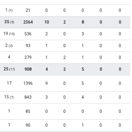
1
21
0
0
0
0
0
(1)
35
2364
10
2
8
0
0
(9)
19
536
2
0
3
0
0
(15)
2
93
1
0
1
0
0
(2)
4
279
1
2
1
0
0
25
908
4
2
5
0
0
(17)
17
1396
9
0
5
0
0
15
843
3
0
4
0
0
(7)
1
85
0
0
0
0
0
1
90
0
0
1
0
0