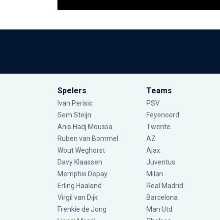
Spelers
Teams
Ivan Perisic
PSV
Sem Steijn
Feyenoord
Anis Hadj Moussa
Twente
Ruben van Bommel
AZ
Wout Weghorst
Ajax
Davy Klaassen
Juventus
Memphis Depay
Milan
Erling Haaland
Real Madrid
Virgil van Dijk
Barcelona
Frenkie de Jong
Man Utd