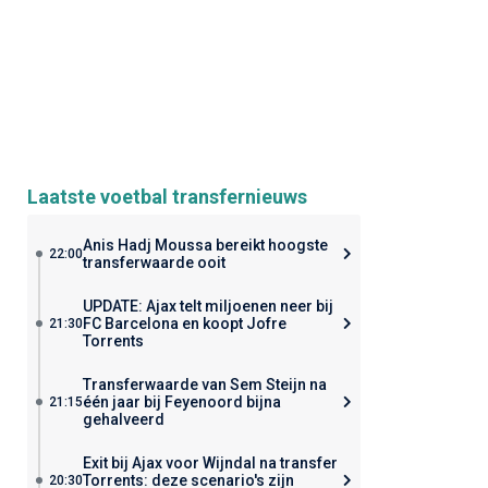
Laatste voetbal transfernieuws
Anis Hadj Moussa bereikt hoogste
22:00
transferwaarde ooit
UPDATE: Ajax telt miljoenen neer bij
FC Barcelona en koopt Jofre
21:30
Torrents
Transferwaarde van Sem Steijn na
één jaar bij Feyenoord bijna
21:15
gehalveerd
Exit bij Ajax voor Wijndal na transfer
Torrents: deze scenario's zijn
20:30