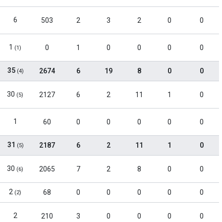
6
503
2
3
2
0
0
1
0
1
0
0
0
0
(1)
35
2674
6
19
8
0
0
(4)
30
2127
6
2
11
1
0
(5)
1
60
0
0
0
0
0
31
2187
6
2
11
1
0
(5)
30
2065
7
2
8
0
0
(6)
2
68
0
0
0
0
0
(2)
2
210
3
0
0
0
0