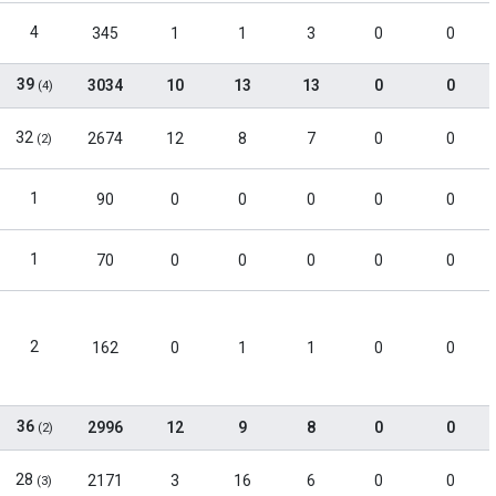
4
345
1
1
3
0
0
39
3034
10
13
13
0
0
(4)
32
2674
12
8
7
0
0
(2)
1
90
0
0
0
0
0
1
70
0
0
0
0
0
2
162
0
1
1
0
0
36
2996
12
9
8
0
0
(2)
28
2171
3
16
6
0
0
(3)