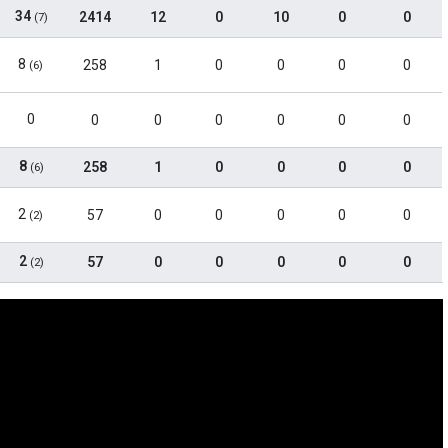
34
2414
12
0
10
0
0
(7)
8
258
1
0
0
0
0
(6)
0
0
0
0
0
0
0
8
258
1
0
0
0
0
(6)
2
57
0
0
0
0
0
(2)
2
57
0
0
0
0
0
(2)