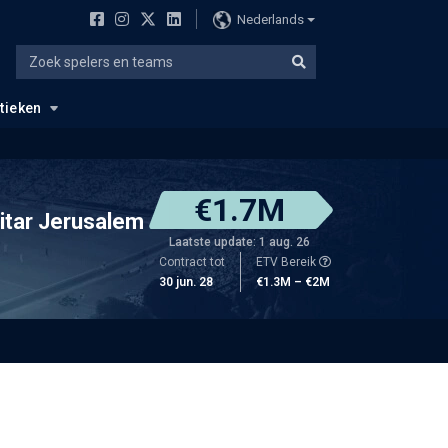
Nederlands
stieken
€1.7M
itar Jerusalem
Laatste update: 1 aug. 26
Contract tot
ETV Bereik
30 jun. 28
€1.3M – €2M