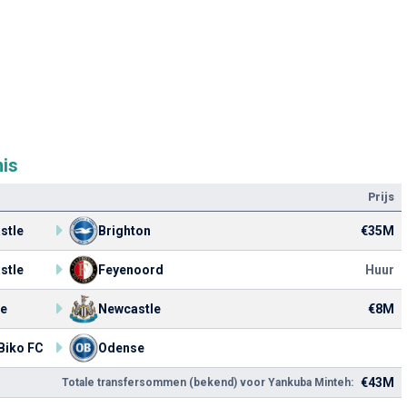
is
Prijs
stle
Brighton
€35M
stle
Feyenoord
Huur
e
Newcastle
€8M
Biko FC
Odense
€43M
Totale transfersommen (bekend) voor Yankuba Minteh: