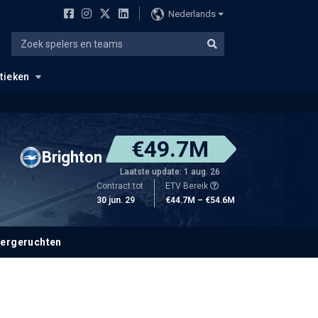
Nederlands
stieken
€49.7M
Brighton
Laatste update: 1 aug. 26
Contract tot
ETV Bereik
30 jun. 29
€44.7M – €54.6M
fergeruchten