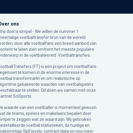
Over ons
Ons doel is simpel - We willen de nummer 1
meertalige voetbaltransfer bron van de wereld
worden, door alle voetbalfans een breed aanbod van
content te laten zien omtrent het meeste populaire
onderwerp in de voetbalwereld: Voetbaltransfers.
FootballTransfers (FT) is een project om voetbalfans
tegemoet te komen in de enorme interesse in de
voetbal transfermarkt en om realistische op
algoritme gebaseerde waarden van voetbalspelers
beschikbaar te stellen. Dit doen we samen met onze
partner
SciSports
.
De waarde van een voetballer is momenteel gewoon
wat de teams, spelers en makelaars bepalen door
simpel te zeggen wat ze waard zijn. Wij gebruiken
gedetailleerde voetbal statistieken, de huidige en
toekomstige Skill levels, contract data en nog meer