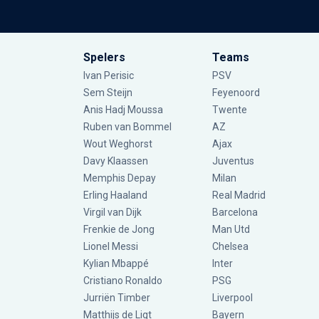
Spelers
Teams
Ivan Perisic
PSV
Sem Steijn
Feyenoord
Anis Hadj Moussa
Twente
Ruben van Bommel
AZ
Wout Weghorst
Ajax
Davy Klaassen
Juventus
Memphis Depay
Milan
Erling Haaland
Real Madrid
Virgil van Dijk
Barcelona
Frenkie de Jong
Man Utd
Lionel Messi
Chelsea
Kylian Mbappé
Inter
Cristiano Ronaldo
PSG
Jurriën Timber
Liverpool
Matthijs de Ligt
Bayern