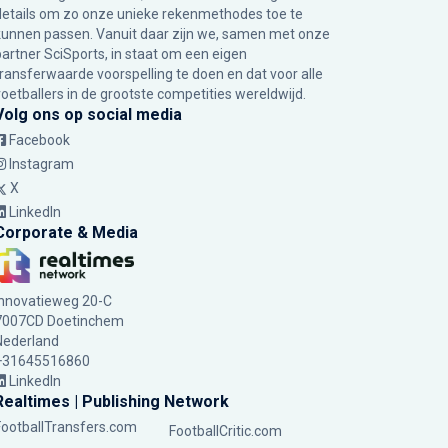
details om zo onze unieke rekenmethodes toe te
kunnen passen. Vanuit daar zijn we, samen met onze
partner SciSports, in staat om een eigen
transferwaarde voorspelling te doen en dat voor alle
voetballers in de grootste competities wereldwijd.
Volg ons op social media
Facebook
Instagram
X
LinkedIn
Corporate & Media
Innovatieweg 20-C
7007CD Doetinchem
Nederland
+31645516860
LinkedIn
Realtimes | Publishing Network
FootballTransfers.com
FootballCritic.com