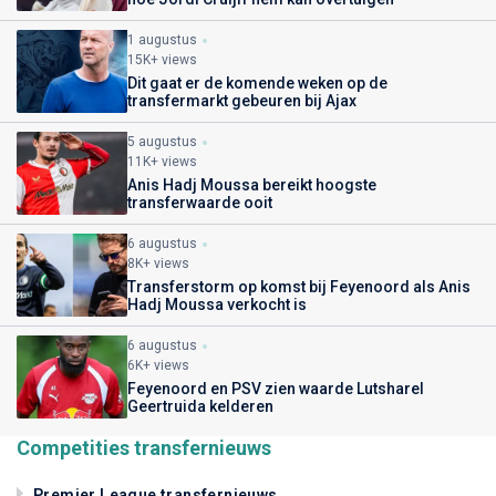
1 augustus
15K+ views
Dit gaat er de komende weken op de
transfermarkt gebeuren bij Ajax
5 augustus
11K+ views
Anis Hadj Moussa bereikt hoogste
transferwaarde ooit
6 augustus
8K+ views
Transferstorm op komst bij Feyenoord als Anis
Hadj Moussa verkocht is
6 augustus
6K+ views
Feyenoord en PSV zien waarde Lutsharel
Geertruida kelderen
Competities transfernieuws
Premier League transfernieuws