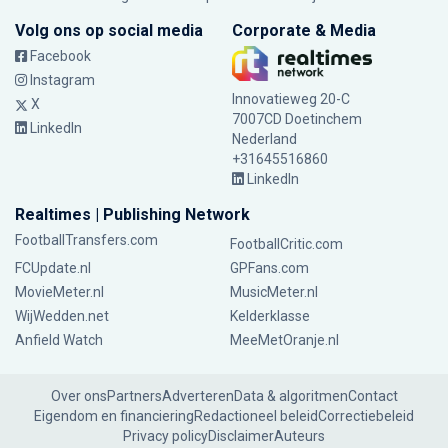
Volg ons op social media
Corporate & Media
Facebook
Instagram
Innovatieweg 20-C
X
7007CD Doetinchem
LinkedIn
Nederland
+31645516860
LinkedIn
Realtimes | Publishing Network
FootballTransfers.com
FootballCritic.com
FCUpdate.nl
GPFans.com
MovieMeter.nl
MusicMeter.nl
WijWedden.net
Kelderklasse
Anfield Watch
MeeMetOranje.nl
Over ons
Partners
Adverteren
Data & algoritmen
Contact
Eigendom en financiering
Redactioneel beleid
Correctiebeleid
Privacy policy
Disclaimer
Auteurs