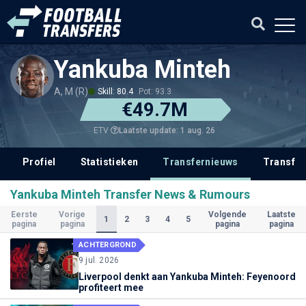
Yankuba Minteh
A, M (R)
Skill: 80.4
Pot: 93.3
€49.7M
Laatste update: 1 aug. 26
ETV
Profiel
Statistieken
Transfernieuws
Transfer
Yankuba Minteh Transfer News & Rumours
Eerste
Vorige
Volgende
Laatste
(Huidige)
1
2
3
4
5
pagina
pagina
pagina
pagina
ACHTERGROND
9 jul. 2026
Liverpool denkt aan Yankuba Minteh: Feyenoord
profiteert mee