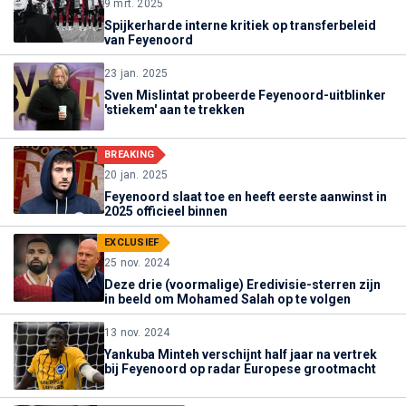
9 mrt. 2025
Spijkerharde interne kritiek op transferbeleid
van Feyenoord
23 jan. 2025
Sven Mislintat probeerde Feyenoord-uitblinker
'stiekem' aan te trekken
BREAKING
20 jan. 2025
Feyenoord slaat toe en heeft eerste aanwinst in
2025 officieel binnen
EXCLUSIEF
25 nov. 2024
Deze drie (voormalige) Eredivisie-sterren zijn
in beeld om Mohamed Salah op te volgen
13 nov. 2024
Yankuba Minteh verschijnt half jaar na vertrek
bij Feyenoord op radar Europese grootmacht