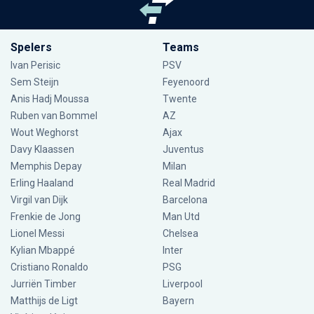
Spelers
Teams
Ivan Perisic
PSV
Sem Steijn
Feyenoord
Anis Hadj Moussa
Twente
Ruben van Bommel
AZ
Wout Weghorst
Ajax
Davy Klaassen
Juventus
Memphis Depay
Milan
Erling Haaland
Real Madrid
Virgil van Dijk
Barcelona
Frenkie de Jong
Man Utd
Lionel Messi
Chelsea
Kylian Mbappé
Inter
Cristiano Ronaldo
PSG
Jurriën Timber
Liverpool
Matthijs de Ligt
Bayern