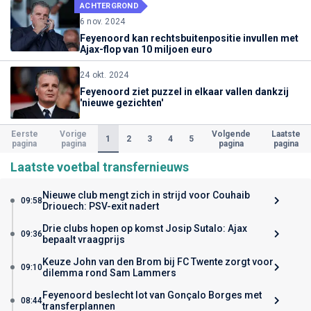
ACHTERGROND
6 nov. 2024
Feyenoord kan rechtsbuitenpositie invullen met
Ajax-flop van 10 miljoen euro
24 okt. 2024
Feyenoord ziet puzzel in elkaar vallen dankzij
'nieuwe gezichten'
Eerste
Vorige
Volgende
Laatste
(Huidige)
1
2
3
4
5
pagina
pagina
pagina
pagina
Laatste voetbal transfernieuws
Nieuwe club mengt zich in strijd voor Couhaib
09:58
Driouech: PSV-exit nadert
Drie clubs hopen op komst Josip Sutalo: Ajax
09:36
bepaalt vraagprijs
Keuze John van den Brom bij FC Twente zorgt voor
09:10
dilemma rond Sam Lammers
Feyenoord beslecht lot van Gonçalo Borges met
08:44
transferplannen