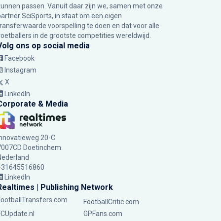
kunnen passen. Vanuit daar zijn we, samen met onze
partner SciSports, in staat om een eigen
transferwaarde voorspelling te doen en dat voor alle
voetballers in de grootste competities wereldwijd.
Volg ons op social media
Facebook
Instagram
X
LinkedIn
Corporate & Media
Innovatieweg 20-C
7007CD Doetinchem
Nederland
+31645516860
LinkedIn
Realtimes | Publishing Network
FootballTransfers.com
FootballCritic.com
FCUpdate.nl
GPFans.com