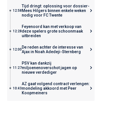
Tijd dringt: oplossing voor dossier-
Mees Hilgers binnen enkele weken
12:58
nodig voor FC Twente
Feyenoord kan met verkoop van
deze spelers grote schoonmaak
12:28
uitbreiden
De reden achter de interesse van
12:00
Ajax in Noah Adedeji-Sternberg
PSV kan dankzij
miljoenenoverschot jagen op
11:27
nieuwe verdediger
AZ gaat volgend contract verlengen:
mondeling akkoord met Peer
10:43
Koopmeiners