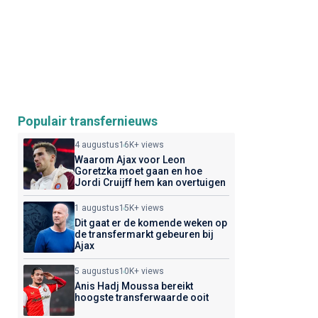
Populair transfernieuws
4 augustus
16K+ views
Waarom Ajax voor Leon
Goretzka moet gaan en hoe
Jordi Cruijff hem kan overtuigen
1 augustus
15K+ views
Dit gaat er de komende weken op
de transfermarkt gebeuren bij
Ajax
5 augustus
10K+ views
Anis Hadj Moussa bereikt
hoogste transferwaarde ooit