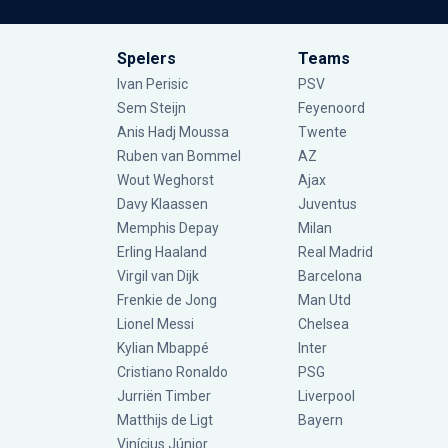
Spelers
Teams
Ivan Perisic
PSV
Sem Steijn
Feyenoord
Anis Hadj Moussa
Twente
Ruben van Bommel
AZ
Wout Weghorst
Ajax
Davy Klaassen
Juventus
Memphis Depay
Milan
Erling Haaland
Real Madrid
Virgil van Dijk
Barcelona
Frenkie de Jong
Man Utd
Lionel Messi
Chelsea
Kylian Mbappé
Inter
Cristiano Ronaldo
PSG
Jurriën Timber
Liverpool
Matthijs de Ligt
Bayern
Vinícius Júnior