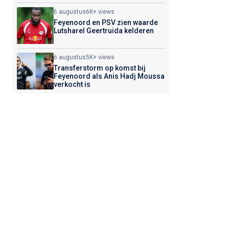
6 augustus
6K+ views
Feyenoord en PSV zien waarde
Lutsharel Geertruida kelderen
6 augustus
5K+ views
Transferstorm op komst bij
Feyenoord als Anis Hadj Moussa
verkocht is