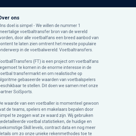
Over ons
Ons doel is simpel - We willen de nummer 1
meertalige voetbaltransfer bron van de wereld
worden, door alle voetbalfans een breed aanbod van
content te laten zien omtrent het meeste populaire
onderwerp in de voetbalwereld: Voetbaltransfers.
FootballTransfers (FT) is een project om voetbalfans
tegemoet te komen in de enorme interesse in de
voetbal transfermarkt en om realistische op
algoritme gebaseerde waarden van voetbalspelers
beschikbaar te stellen. Dit doen we samen met onze
partner
SciSports
.
De waarde van een voetballer is momenteel gewoon
wat de teams, spelers en makelaars bepalen door
simpel te zeggen wat ze waard zijn. Wij gebruiken
gedetailleerde voetbal statistieken, de huidige en
toekomstige Skill levels, contract data en nog meer
details om zo onze unieke rekenmethodes toe te