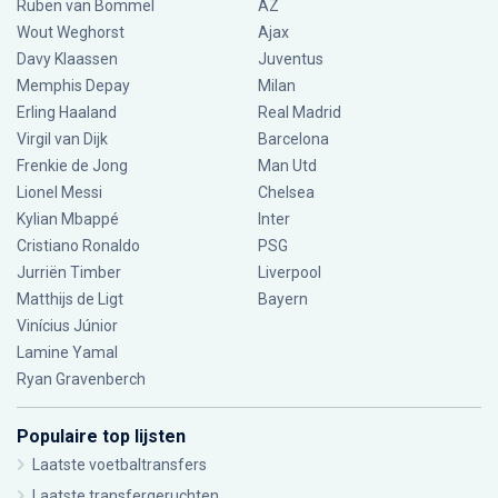
Ruben van Bommel
AZ
Wout Weghorst
Ajax
Davy Klaassen
Juventus
Memphis Depay
Milan
Erling Haaland
Real Madrid
Virgil van Dijk
Barcelona
Frenkie de Jong
Man Utd
Lionel Messi
Chelsea
Kylian Mbappé
Inter
Cristiano Ronaldo
PSG
Jurriën Timber
Liverpool
Matthijs de Ligt
Bayern
Vinícius Júnior
Lamine Yamal
Ryan Gravenberch
Populaire top lijsten
Laatste voetbaltransfers
Laatste transfergeruchten