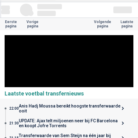
Eerste
Vorige
Volgende
Laatste
pagina
pagina
pagina
pagina
Laatste voetbal transfernieuws
Anis Hadj Moussa bereikt hoogste transferwaarde
22:00
ooit
UPDATE: Ajax telt miljoenen neer bij FC Barcelona
21:30
en koopt Jofre Torrents
Transferwaarde van Sem Steijn na één jaar bij
21:15