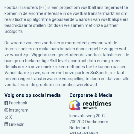
FootballTransfers (FT) is een project om voetbalfans tegemoet te
komen in de enorme interesse in de voetbal transfermarkt en om
realistische op algoritme gebaseerde waarden van voetbalspelers
beschikbaar te stellen. Dit doen we samen met onze partner
SciSports
.
De waarde van een voetballer is momenteel gewoon wat de
teams, spelers en makelaars bepalen door simpel te zeggen wat
ze waard zijn. Wij gebruiken gedetailleerde voetbal statistieken, de
huidige en toekomstige Skill levels, contract data en nog meer
details om zo onze unieke rekenmethodes toe te kunnen passen.
Vanuit daar zijn we, samen met onze partner SciSports, in staat
om een eigen transferwaarde voorspelling te doen en dat voor alle
voetballers in de grootste competities wereldwijd.
Volg ons op social media
Corporate & Media
Facebook
Instagram
Innovatieweg 20-C
X
7007CD Doetinchem
LinkedIn
Nederland
+31645516860