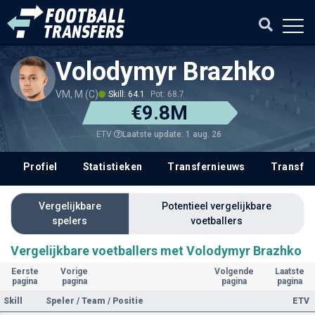
Volodymyr Brazhko
VM, M (C)
Skill: 64.1
Pot: 68.7
€9.8M
Laatste update: 1 aug. 26
ETV
Profiel
Statistieken
Transfernieuws
Transfer
Vergelijkbare
Potentieel vergelijkbare
spelers
voetballers
Vergelijkbare voetballers met Volodymyr Brazhko
Eerste
Vorige
Volgende
Laatste
pagina
pagina
pagina
pagina
Skill
Speler / Team / Positie
ETV