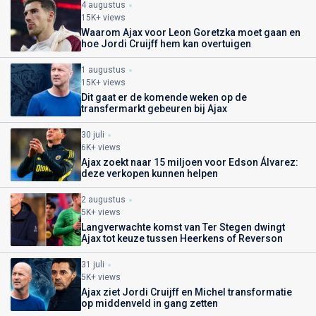
4 augustus
15K+ views
Waarom Ajax voor Leon Goretzka moet gaan en
hoe Jordi Cruijff hem kan overtuigen
1 augustus
15K+ views
Dit gaat er de komende weken op de
transfermarkt gebeuren bij Ajax
30 juli
6K+ views
Ajax zoekt naar 15 miljoen voor Edson Álvarez:
deze verkopen kunnen helpen
2 augustus
5K+ views
Langverwachte komst van Ter Stegen dwingt
Ajax tot keuze tussen Heerkens of Reverson
31 juli
5K+ views
Ajax ziet Jordi Cruijff en Michel transformatie
op middenveld in gang zetten