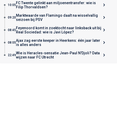
FC Twente gelinkt aan miljoenentransfer: wie is
10:05
Filip Thorvaldsen?
Marktwaarde van Flamingo daalt na wisselvallig
09:20
seizoen bij PSV
Feyenoord komt in zoektocht naar linksback uit bij
08:45
Real Sociedad: wie is Javi López?
Ajax zag eerste keeper in Heerkens: één jaar later
08:05
is alles anders
Wie is Heracles-sensatie Jean-Paul N'Djoli? Data
22:49
wijzen naar FC Utrecht