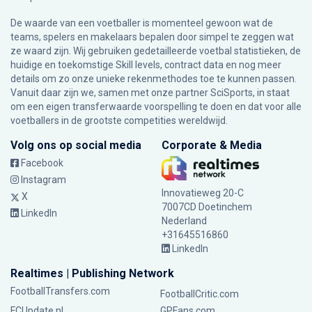
De waarde van een voetballer is momenteel gewoon wat de
teams, spelers en makelaars bepalen door simpel te zeggen wat
ze waard zijn. Wij gebruiken gedetailleerde voetbal statistieken, de
huidige en toekomstige Skill levels, contract data en nog meer
details om zo onze unieke rekenmethodes toe te kunnen passen.
Vanuit daar zijn we, samen met onze partner SciSports, in staat
om een eigen transferwaarde voorspelling te doen en dat voor alle
voetballers in de grootste competities wereldwijd.
Volg ons op social media
Corporate & Media
Facebook
Instagram
Innovatieweg 20-C
X
7007CD Doetinchem
LinkedIn
Nederland
+31645516860
LinkedIn
Realtimes | Publishing Network
FootballTransfers.com
FootballCritic.com
FCUpdate.nl
GPFans.com