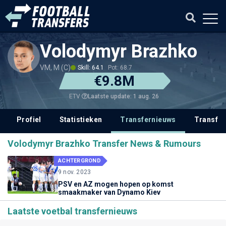
Volodymyr Brazhko
VM, M (C)
Skill: 64.1
Pot: 68.7
€9.8M
Laatste update: 1 aug. 26
ETV
Profiel
Statistieken
Transfernieuws
Transfer
Volodymyr Brazhko Transfer News & Rumours
ACHTERGROND
9 nov. 2023
PSV en AZ mogen hopen op komst
smaakmaker van Dynamo Kiev
Laatste voetbal transfernieuws